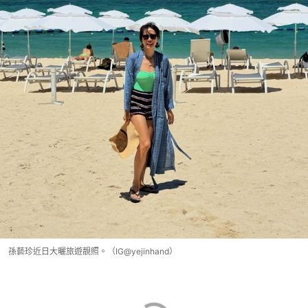
孫藝珍近日大曬旅遊靚照。（IG@yejinhand）