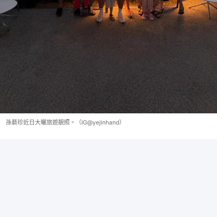
孫藝珍近日大曬旅遊靚照。（IG@yejinhand）