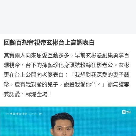
回顧百想奪視帝玄彬台上高調表白
其實兩人向來恩愛互動多多，早前玄彬憑劇集勇奪百
想視帝，台下的孫藝珍化身頭號粉絲狂影老公。玄彬
更在台上公開向老婆表白：「我想對我深愛的妻子藝
珍，還有我親愛的兒子，說聲我愛你們。」霸氣護妻
兼認愛，冧爆全場！