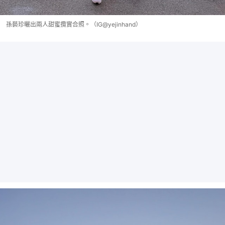
孫藝珍曬出兩人甜蜜攬實合照。（IG@yejinhand）