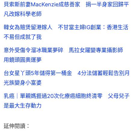
貝索斯前妻MacKenzie成慈善家 捐一半身家回歸平
凡改嫁科學老師
韓女為箍煲留港嫁人 不甘當主婦IG創業：香港生活
不易但成就了我
意外受傷令溜冰職業夢碎 馬拉女躍變專業攝影師
用鏡頭圓奧運夢
台女星丫頭5年儲得第一桶金 4分法儲蓄輕鬆告別月
光族變身小富婆
乳癌｜單親媽捱過20次化療癌細胞終清零 父母兒子
是最大生存動力
延伸閱讀：