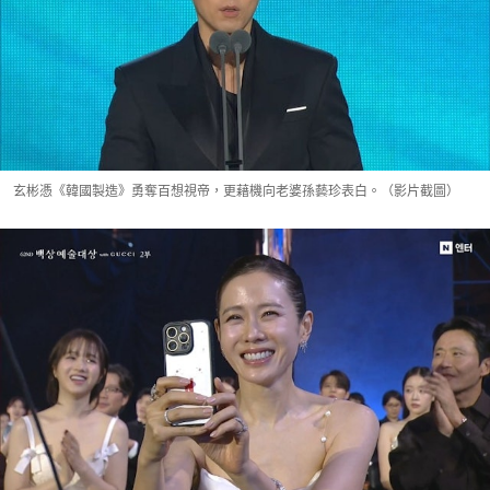
玄彬憑《韓國製造》勇奪百想視帝，更藉機向老婆孫藝珍表白。（影片截圖）