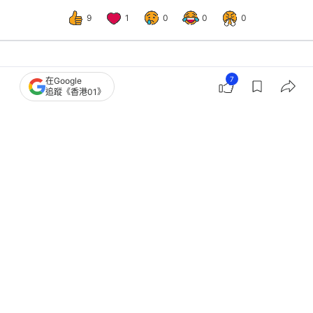
9
1
0
0
0
娛樂
即時娛樂
7
在Google
追蹤《香港01》
甄敏芳被玄學家囑小心有婦之夫 傷心
27歲才遇正緣：青春已經冇喇