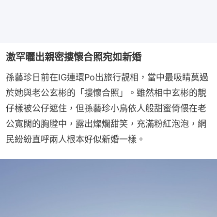
激罕曬出親密摟懷合照宛如新婚
孫藝珍日前在IG連環Po出旅行靚相，當中最吸睛莫過
於她與老公玄彬的「摟懷合照」。雖然相中玄彬的靚
仔樣被公仔遮住，但孫藝珍小鳥依人般甜蜜倚偎在老
公寬闊的胸膛中，露出燦爛甜笑，充滿粉紅泡泡，網
民紛紛直呼兩人根本好似新婚一樣。