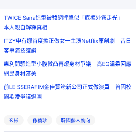
TWICE Sana造型被韓網抨擊似「底褲外露走光」
本人親自解釋真相
ITZY申有娜首度擔正做女一主演Netflix原創劇 昔日
客串演技獲讚
惠利開騷造型小腹微凸再爆身材爭議 高EQ溫柔回應
網民身材審美
前LE SSERAFIM金佳覽簽新公司正式做演員 曾因校
園欺凌爭議退團
玄彬
孫藝珍
韓國藝人動向