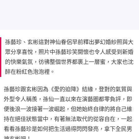
孫藝珍、玄彬這對神仙眷侶早前釋出夢幻婚紗照與大
眾分享喜悅，照片中孫藝珍笑開懷也令人感受到新婚
的快樂氣氛，彷彿整個世界都裹上一層蜜，大家也沈
醉在粉紅色泡泡裡。
孫藝珍跟玄彬因為《愛的迫降》結緣，登對的氣質與
外型令人稱羨，孫仙一直以來在演藝圈都零負評，即
便後浪一波接著一波崛起，但她始終自律的將自己維
持在絕佳狀態當中，有著無法取代的從容自在，一起
看看孫藝珍是如何把生活過得閃閃發亮，拿下全民男
神玄彬吧！