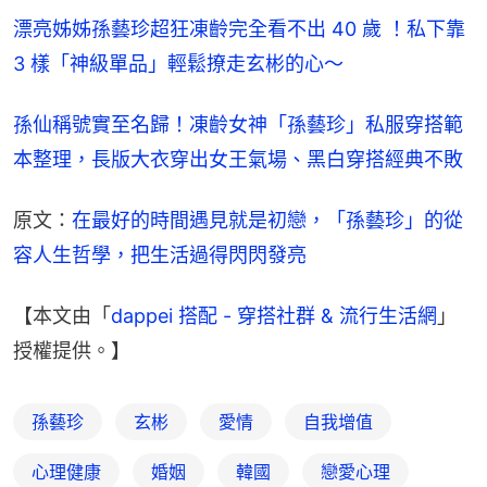
漂亮姊姊孫藝珍超狂凍齡完全看不出 40 歲 ！私下靠 
3 樣「神級單品」輕鬆撩走玄彬的心～
孫仙稱號實至名歸！凍齡女神「孫藝珍」私服穿搭範
本整理，長版大衣穿出女王氣場、黑白穿搭經典不敗
原文：
在最好的時間遇見就是初戀，「孫藝珍」的從
容人生哲學，把生活過得閃閃發亮
【本文由「
dappei 搭配 - 穿搭社群 & 流行生活網
」
授權提供。】
孫藝珍
玄彬
愛情
自我增值
心理健康
婚姻
韓國
戀愛心理