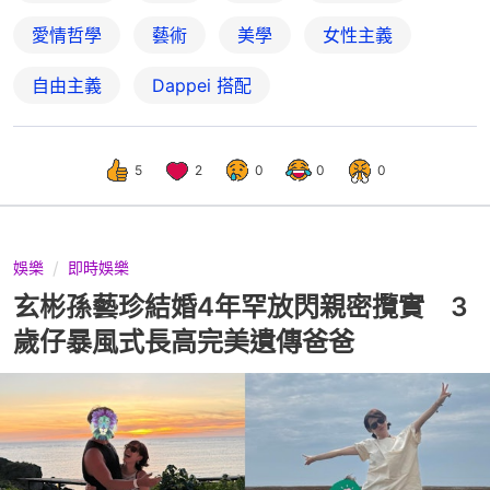
愛情哲學
藝術
美學
女性主義
自由主義
Dappei 搭配
5
2
0
0
0
娛樂
即時娛樂
玄彬孫藝珍結婚4年罕放閃親密攬實 3
歲仔暴風式長高完美遺傳爸爸