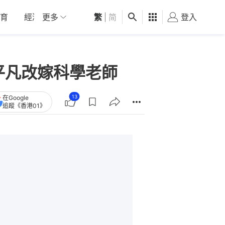
育
經濟
更多
01深圳
繁
觀點
|
简
健康
好食玩飛
登入
女
歸平凡改嫁科學老師
13
在Google
追蹤《香港01》