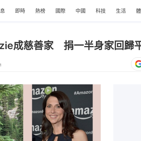
息
即時
熱榜
國際
中國
科技
生活
體
nzie成慈善家 捐一半身家回
1