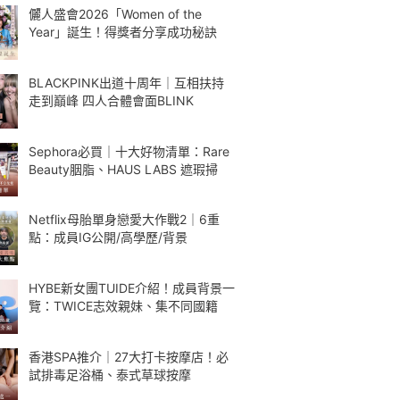
儷人盛會2026「Women of the
Year」誕生！得獎者分享成功秘訣
BLACKPINK出道十周年｜互相扶持
走到巔峰 四人合體會面BLINK
Sephora必買｜十大好物清單：Rare
Beauty胭脂、HAUS LABS 遮瑕掃
Netflix母胎單身戀愛大作戰2｜6重
點：成員IG公開/高學歷/背景
HYBE新女團TUIDE介紹！成員背景一
覽：TWICE志效親妹、集不同國籍
香港SPA推介｜27大打卡按摩店！必
試排毒足浴桶、泰式草球按摩