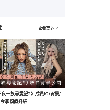
章
查看更多
x《不良一族尋愛記2》成員IG/背景/
！今季顏值升級