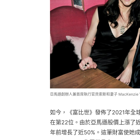
亞馬遜創辦人兼首席執行官貝索斯和妻子 MacKenzie 
如今，《富比世》發佈了2021年全球億
在第22位。由於亞馬遜股價上漲了近
年前增長了近50%。這筆財富使她成