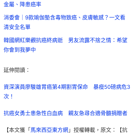
金屬、降患癌率
消委會｜9款瑜伽墊含毒物致癌、皮膚敏感？一文看
清安全名單
韓國網紅樂觀抗癌終病逝 男友流露不捨之情：希望
你會到我夢中
延伸閱讀：
資深演員廖駿雄胃癌第4期割胃保命　暴瘦50磅病危3
次！
抗癌女勇士患急性白血病　親友急尋合適骨髓捐贈者
【本文獲「
馬來西亞東方網
」授權轉載，原文：【抗