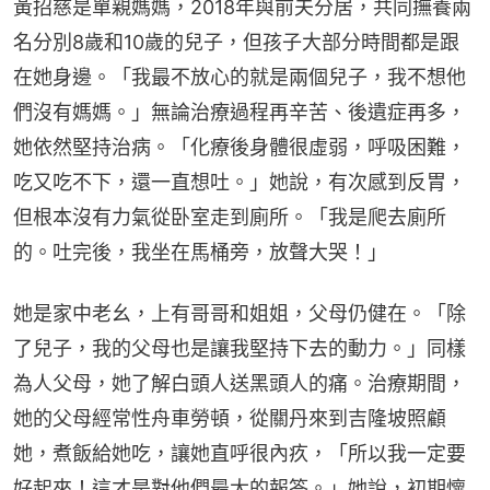
黃招慈是單親媽媽，2018年與前夫分居，共同撫養兩
名分別8歲和10歲的兒子，但孩子大部分時間都是跟
在她身邊。「我最不放心的就是兩個兒子，我不想他
們沒有媽媽。」無論治療過程再辛苦、後遺症再多，
她依然堅持治病。「化療後身體很虛弱，呼吸困難，
吃又吃不下，還一直想吐。」她說，有次感到反胃，
但根本沒有力氣從卧室走到廁所。「我是爬去廁所
的。吐完後，我坐在馬桶旁，放聲大哭！」
她是家中老幺，上有哥哥和姐姐，父母仍健在。「除
了兒子，我的父母也是讓我堅持下去的動力。」同樣
為人父母，她了解白頭人送黑頭人的痛。治療期間，
她的父母經常性舟車勞頓，從關丹來到吉隆坡照顧
她，煮飯給她吃，讓她直呼很內疚，「所以我一定要
好起來！這才是對他們最大的報答。」她說，初期懷