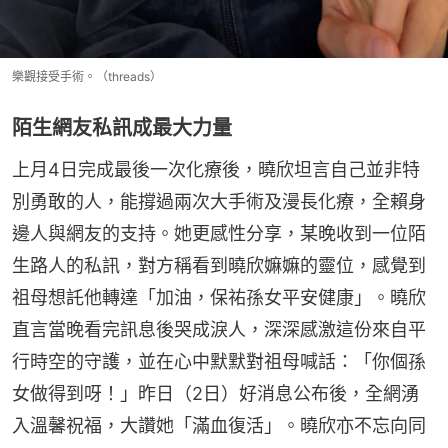
樂觀接受手術。（threads）
陌生網友私訊成最大力量
上月4日完成最後一次化療後，曉欣坦言自己並非特
別勇敢的人，能撐過兩次大手術及漫長化療，全賴身
邊人與網友的支持。她更感性分享，某晚收到一位陌
生路人的私訊，對方稱看到曉欣嫲嫲的靈位，感覺到
祖母想託他轉達「加油，保祐孫女平安健康」。曉欣
直言當晚看完訊息後哭成淚人，深深感激這份來自平
行時空的守護，並在心中默默對祖母喊話：「你個孫
女做得到呀！」昨日（2日）好消息公布後，全網湧
入溫馨祝福，大讚她「滿血復活」。曉欣亦不忘向同