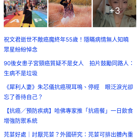
+
3
祝文君逝世不敵癌魔終年55歲！隱瞞病情無人知曉
眾星紛紛悼念
90後女患子宮頸癌質疑不是女人 拍片鼓勵同路人：
生病不是垃圾
《犀利人妻》朱芯儀抗癌現耳鳴、停經 眼泛淚光卻
忘了善待自己？
【抗癌／預防疾病】哈佛專家推「抗癌餐」一日飲食
增強防禦系統
芫荽好處｜討厭芫荽？外國研究：芫荽可排出體內重