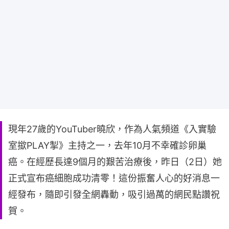
現年27歲的YouTuber曉欣，作為人氣頻道《入實驗
室撳PLAY掣》主持之一，去年10月不幸確診卵巢
癌。在經歷長達9個月的艱苦治療後，昨日（2日）她
正式宣布癌細胞成功清零！這份振奮人心的好消息一
經發布，隨即引發全網轟動，吸引過萬的網民點讚祝
賀。