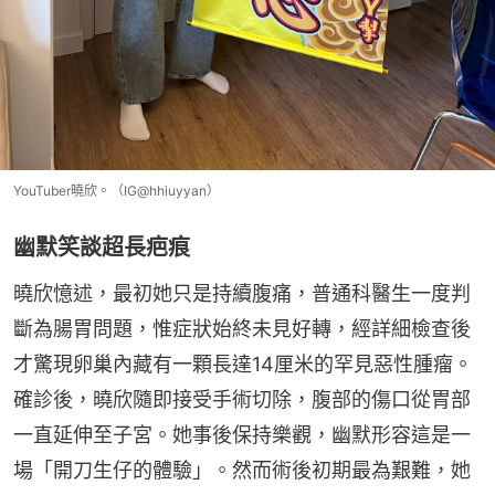
YouTuber曉欣。（IG@hhiuyyan）
幽默笑談超長疤痕
曉欣憶述，最初她只是持續腹痛，普通科醫生一度判
斷為腸胃問題，惟症狀始終未見好轉，經詳細檢查後
才驚現卵巢內藏有一顆長達14厘米的罕見惡性腫瘤。
確診後，曉欣隨即接受手術切除，腹部的傷口從胃部
一直延伸至子宮。她事後保持樂觀，幽默形容這是一
場「開刀生仔的體驗」。然而術後初期最為艱難，她