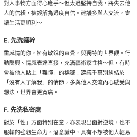
對人事物方面得心應手～但太過堅持自我，將失去他
人的信賴，被誤解為過度自信。建議多與人交流，會
讓生活更順利～
E. 先洗軀幹
重感情的你，擁有敏銳的直覺，與獨特的世界觀。行
動隨興、情感表達直接，充滿藝術家性格～但，有時
會被他人貼上「難懂」的標籤！建議千萬別糾結於
「沒有人了解我」的情節，多與他人交流內心感受與
想法，世界會更寬廣。
F. 先洗私密處
對於「性」方面特別在意，亦表現出面對逆境，也不
服輸的強韌生命力。潛意識中，具有不想被他人輕易