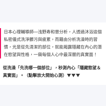
日本心理輔導師—浅野寿和曾分析，人透過沐浴這個
私密儀式洗淨髒污與疲累，而籍由分析洗澡時的習
慣，光是從先清潔的部位，就能揭露隱藏在內心的潛
在慾望與性格，一窺每個人心中最深層的真實面！
從洗澡「先洗哪一個部位」，秒測內心「隱藏慾望＆
真實面」。（點擊放大開始心測）▼▼▼