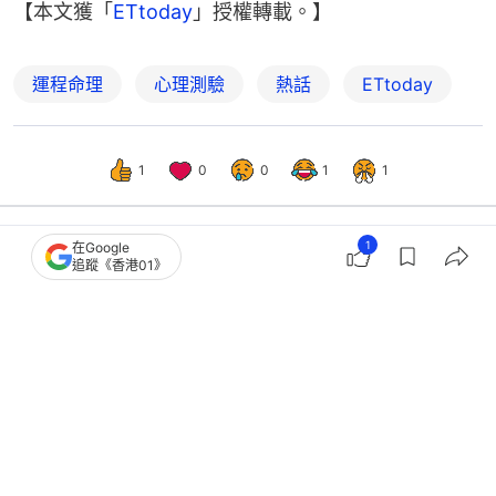
【本文獲「
ETtoday
」授權轉載。】
運程命理
心理測驗
熱話
ETtoday
1
0
0
1
1
1
在Google
追蹤《香港01》
女生
美容手帳
日本女生透亮膚質秘密 拆解日系洗臉5
方法 拒絕摩擦洗出豆腐肌