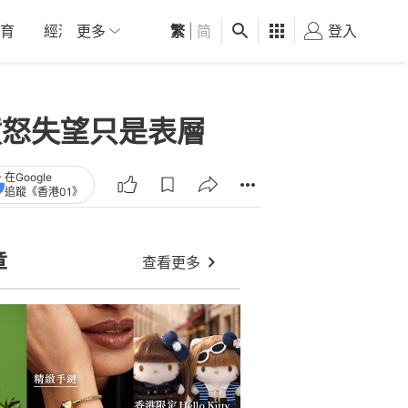
育
經濟
更多
01深圳
繁
觀點
|
简
健康
好食玩飛
登入
女
心 憤怒失望只是表層
在Google
追蹤《香港01》
章
查看更多