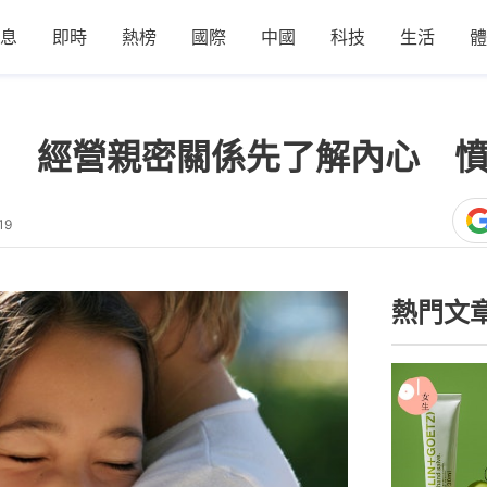
息
即時
熱榜
國際
中國
科技
生活
體
 enough 經營親密關係先了解內
19
熱門文