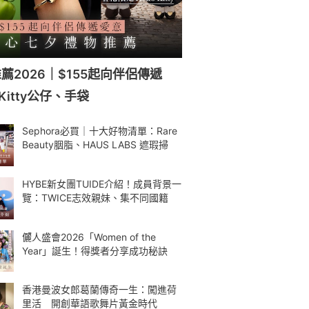
薦2026｜$155起向伴侶傳遞
 Kitty公仔、手袋
Sephora必買｜十大好物清單：Rare
Beauty胭脂、HAUS LABS 遮瑕掃
HYBE新女團TUIDE介紹！成員背景一
覽：TWICE志效親妹、集不同國籍
儷人盛會2026「Women of the
Year」誕生！得獎者分享成功秘訣
香港曼波女郎葛蘭傳奇一生：闖進荷
里活 開創華語歌舞片黃金時代