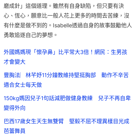
磨成針」這個道理。雖然有自身缺陷，但只要有決
心、恆心，願意比一般人花上更多的時間去苦練，沒
有什麼是做不到的。Isabelle透過自身的故事鼓勵他人
勇敢追逐自己的夢想。
外國媽媽現「懷孕鼻」比平常大3倍！網民：生男孩
才會變大
豐胸法︳林芊妤11分鐘教維持堅挺胸部 動作不辛苦
適合女士每天做
150kg媽因兒子1句話減肥做健身教練 兒子不再自卑
變得外向
巴西17歲女生天生無雙臂 堅毅不屈不理異樣目光成
芭蕾舞員