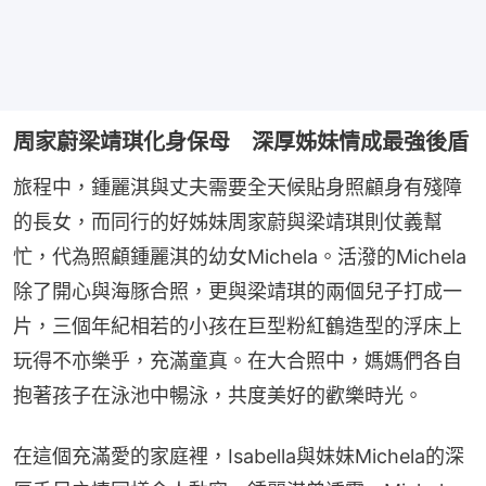
周家蔚梁靖琪化身保母 深厚姊妹情成最強後盾
旅程中，鍾麗淇與丈夫需要全天候貼身照顧身有殘障
的長女，而同行的好姊妹周家蔚與梁靖琪則仗義幫
忙，代為照顧鍾麗淇的幼女Michela。活潑的Michela
除了開心與海豚合照，更與梁靖琪的兩個兒子打成一
片，三個年紀相若的小孩在巨型粉紅鶴造型的浮床上
玩得不亦樂乎，充滿童真。在大合照中，媽媽們各自
抱著孩子在泳池中暢泳，共度美好的歡樂時光。
在這個充滿愛的家庭裡，Isabella與妹妹Michela的深