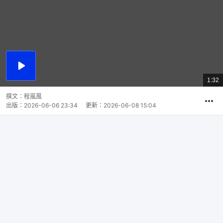
播
放
1:32
總
影
共
片
時
撰文：
程嵐風
間
出版：
2026-06-06 23:34
更新：
2026-06-08 15:04