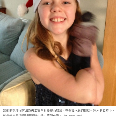
樂觀的她卻沒有因為失去雙臂和雙腿而放棄，在醫護人員的協助和家人的支持下，
她慢慢學習如何利用義肢生活、照顧自己。（IG @itz.izz）