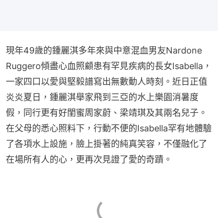
現年49歲的鍾麗淇多年來與中意混血男友Nardone 
Ruggero傾盡心血照顧患有罕見疾病的長女Isabella，
一家四口以愛與堅毅譜寫出無數動人時刻。近日正值
炎炎夏日，鍾麗淇舉家飛到三亞的水上樂園消暑度
假，同行更有好閨蜜周家蔚、梁靖琪及其兩名兒子。
在父母的悉心照料下，行動不便的Isabella罕有地體驗
了各項水上設施，臉上掛著的純真笑容，不僅融化了
在場所有人的心，更再次見證了愛的奇蹟。