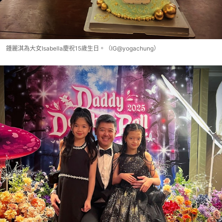
鍾麗淇為大女Isabella慶祝15歲生日。（IG@yogachung）