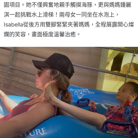
園項目。她不僅興奮地親手觸摸海豚，更與媽媽鍾麗
淇一起挑戰水上滑梯！兩母女一同坐在水泡上，
Isabella從後方用雙腳緊緊夾著媽媽，全程展露開心燦
爛的笑容，畫面極度溫馨治癒。