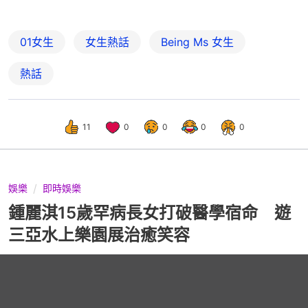
01女生
女生熱話
Being Ms 女生
熱話
11
0
0
0
0
娛樂
即時娛樂
鍾麗淇15歲罕病長女打破醫學宿命 遊
三亞水上樂園展治癒笑容