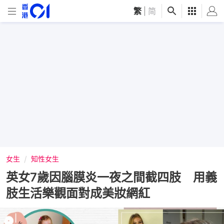
繁
|
简
女生
知性女生
英女7歲因腦膜炎一夜之間截四肢 用義
肢生活樂觀面對成美妝網紅