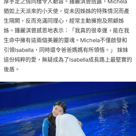
厚手足之情同樣令人動容。鍾麗淇曾透露，Michela
猶如上天派來的小天使，從未因姊姊的特殊情況而產
生隔閡，反而充滿同理心，經常主動擁抱及照顧姊
姊。鍾麗淇曾感恩地表示：「我真的很幸運，能在我
生命中擁有這兩個美麗的靈魂。Michela不僅啟發和
引領Isabella，同時還令爸爸媽媽有所領悟。」 妹妹
這份純粹的愛，無疑成為了Isabella成長路上最堅實的
後盾。