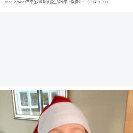
Isabelle Weall不幸在7歲時被醫生診斷患上腦膜炎。（IG @itz.izz）