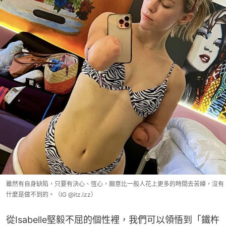
雖然有自身缺陷，只要有決心、恆心，願意比一般人花上更多的時間去苦練，沒有
什麼是做不到的。（IG @itz.izz）
從Isabelle堅毅不屈的個性裡，我們可以領悟到「鐵杵