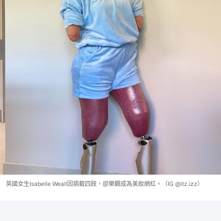
英國女生Isabelle Weall因病截四肢，卻樂觀成為美妝網紅。（IG @itz.izz）