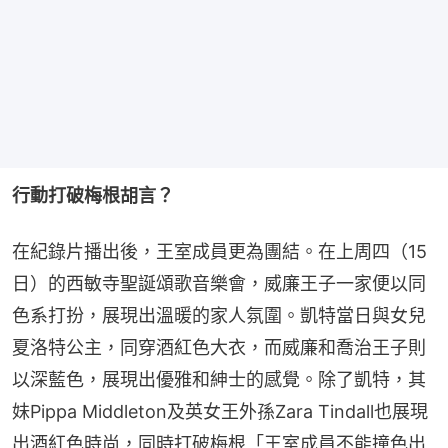
行動打破梅根胡言？
在紀錄片播出後，王室成員更為團結。在上周四（15
日）的西敏寺聖誕頌歌音樂會，威廉王子一家便以同
色系打扮，展現出溫暖的家人氛圍。凱特當日與女兒
夏洛特公主，同穿酒紅色大衣，而威廉和喬治王子則
以深藍色，展現出優雅和紳士的感覺。除了凱特，其
妹Pippa Middleton及英女王外孫Zara Tindall也展現
出酒紅色時尚，同時打破梅根「王室成員不能撞色出