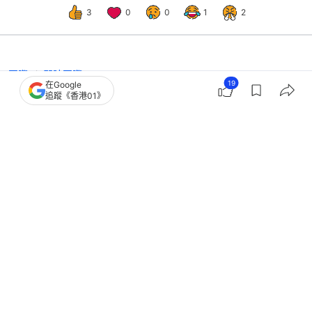
3
0
0
1
2
國際
即時國際
19
在Google
英國王室｜梅根IG分享一家四口歐洲度
追蹤《香港01》
假 踏訪戴安娜王妃成長故地