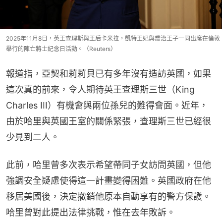
2025年11月8日，英王查理斯與王后卡米拉，凱特王妃與喬治王子一同出席在倫敦
舉行的陣亡將士紀念日活動。（Reuters）
報道指，亞契和莉莉貝已有多年沒有造訪英國，如果
這次真的前來，令人期待英王查理斯三世（King 
Charles III）有機會與兩位孫兒的難得會面。近年，
由於哈里與英國王室的關係緊張，查理斯三世已經很
少見到二人。
此前，哈里曾多次表示希望帶同子女訪問英國，但他
強調安全疑慮使得這一計畫變得困難。英國政府在他
移居美國後，決定撤銷他原本自動享有的警方保護。
哈里曾對此提出法律挑戰，惟在去年敗訴。