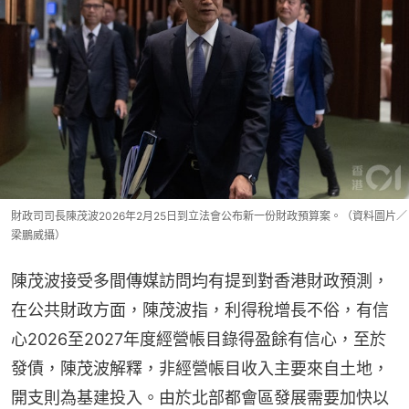
財政司司長陳茂波2026年2月25日到立法會公布新一份財政預算案。（資料圖片／
梁鵬威攝）
陳茂波接受多間傳媒訪問均有提到對香港財政預測，
在公共財政方面，陳茂波指，利得稅增長不俗，有信
心2026至2027年度經營帳目錄得盈餘有信心，至於
發債，陳茂波解釋，非經營帳目收入主要來自土地，
開支則為基建投入。由於北部都會區發展需要加快以