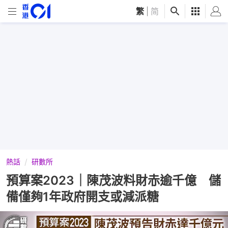
繁
|
简
熱話
研數所
預算案2023｜陳茂波料財赤逾千億 儲
備僅夠1年政府開支或減派糖