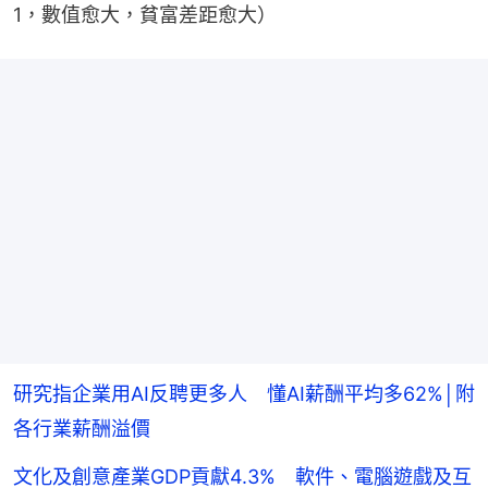
1，數值愈大，貧富差距愈大）
研究指企業用AI反聘更多人 懂AI薪酬平均多62%│附
各行業薪酬溢價
文化及創意產業GDP貢獻4.3% 軟件、電腦遊戲及互