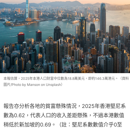
本報估算，2025年本港人口財富中位數為18.8萬美元，即約146.3萬港元。（資料
圖片/Photo by Manson on Unsplash）
報告亦分析各地的貧富懸殊情況，2025年香港堅尼系
數為0.62，代表人口的收入差距懸殊，不過本港數值
稍低於新加坡的0.69。（註：堅尼系數數值介乎0至