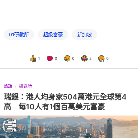
01研數所
超級富豪
新加坡
1
0
0
2
0
熱話
研數所
瑞銀：港人均身家504萬港元全球第4
高 每10人有1個百萬美元富豪