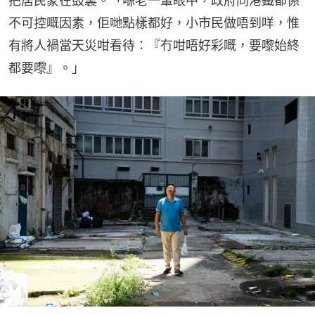
把居民蒙在鼓裏。「喺老一輩眼中，政府同港鐵都係
不可控嘅因素，佢哋點樣都好，小市民做唔到咩，惟
有將人禍當天災咁看待：『冇咁唔好彩嘅，要嚟始終
都要嚟』。」