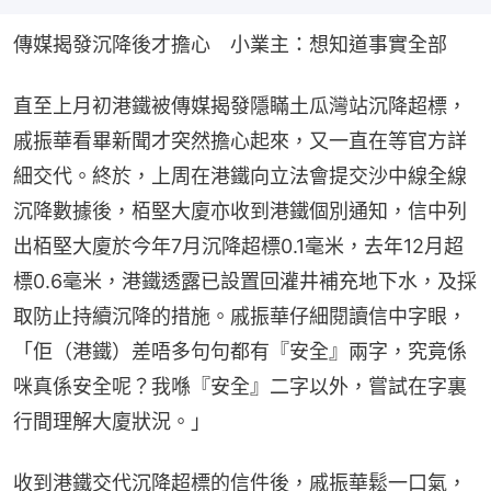
傳媒揭發沉降後才擔心　小業主：想知道事實全部
直至上月初港鐵被傳媒揭發隱瞞土瓜灣站沉降超標，
戚振華看畢新聞才突然擔心起來，又一直在等官方詳
細交代。終於，上周在港鐵向立法會提交沙中線全線
沉降數據後，栢堅大廈亦收到港鐵個別通知，信中列
出栢堅大廈於今年7月沉降超標0.1毫米，去年12月超
標0.6毫米，港鐵透露已設置回灌井補充地下水，及採
取防止持續沉降的措施。戚振華仔細閱讀信中字眼，
「佢（港鐵）差唔多句句都有『安全』兩字，究竟係
咪真係安全呢？我喺『安全』二字以外，嘗試在字裏
行間理解大廈狀況。」
收到港鐵交代沉降超標的信件後，戚振華鬆一口氣，