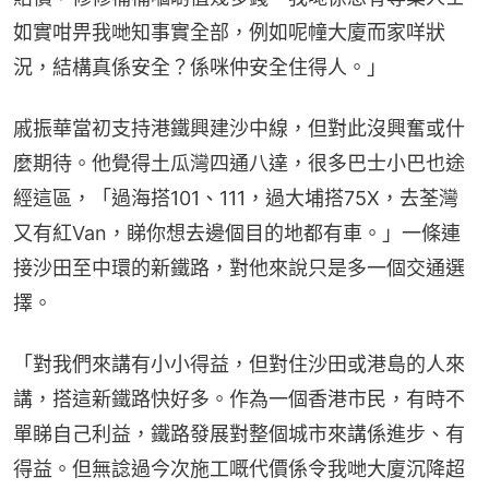
如實咁畀我哋知事實全部，例如呢幢大廈而家咩狀
況，結構真係安全？係咪仲安全住得人。」
戚振華當初支持港鐵興建沙中線，但對此沒興奮或什
麼期待。他覺得土瓜灣四通八達，很多巴士小巴也途
經這區，「過海搭101、111，過大埔搭75X，去荃灣
又有紅Van，睇你想去邊個目的地都有車。」一條連
接沙田至中環的新鐵路，對他來說只是多一個交通選
擇。
「對我們來講有小小得益，但對住沙田或港島的人來
講，搭這新鐵路快好多。作為一個香港市民，有時不
單睇自己利益，鐵路發展對整個城市來講係進步、有
得益。但無諗過今次施工嘅代價係令我哋大廈沉降超