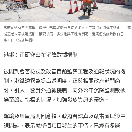
馬頭圍道有不少舊樓，倪學仁形容如體弱多病的老人，工程或加速樓宇退化：「舊
樓這老人家被港鐵推一推現裂痕，多少也與工程有關吧，港鐵怎能說唔關自己
事。」（吳鍾坤攝）
港鐵：正研究公布沉降數據機制
被問到會否檢視及改善目前監察工程及通報狀況的機
制，港鐵透露為提高透明度，正與相關政府部門商
討，引入一套對外通報機制，向外公布沉降監測數據
達至設定指標的情況，加強發放資訊的渠道。
運輸及房屋局則回應指，政府會認真及嚴肅處理沙中
線問題，表示就整個項目發生的事情，已經有多層