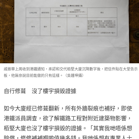
戚振華上周收到港鐵通知，承認和交代栢堅大廈沉降數字後，把信件貼在大堂告示
板，他無奈說目前能做的只有這樣。（吳鍾坤攝）
自行修葺　沒了樓宇損毀證據
如今大廈經已修葺翻新，所有外牆裂痕也補好，即使
港鐵派員調查，欲了解鐵路工程對附近建築物影響，
栢堅大廈也沒了樓宇損毀的證據。「其實我哋唔係想
賠償，修修補補嗰啲值幾多錢。我哋係想有專業人士