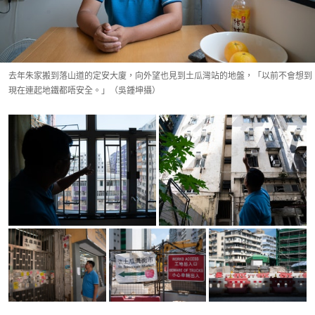
去年朱家搬到落山道的定安大廈，向外望也見到土瓜灣站的地盤，「以前不會想到
現在連起地鐵都唔安全。」（吳鍾坤攝）