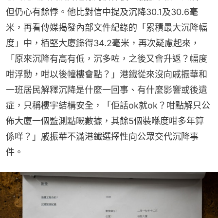
但仍心有餘悸。他比對信中提及沉降30.1及30.6毫
米，再看傳媒揭發內部文件紀錄的「累積最大沉降幅
度」中，栢堅大廈錄得34.2毫米，再次疑慮起來，
「原來沉降有高有低，沉多咗，之後又會升返？幅度
咁浮動，咁以後幢樓會點？」港鐵從來沒向戚振華和
一班居民解釋沉降是什麼一回事、有什麼影響或後遺
症，只稱樓宇結構安全，「佢話ok就ok？咁點解只公
佈大廈一個監測點嘅數據，其餘5個裝喺度咁多年算
係咩？」戚振華不滿港鐵選擇性向公眾交代沉降事
件。