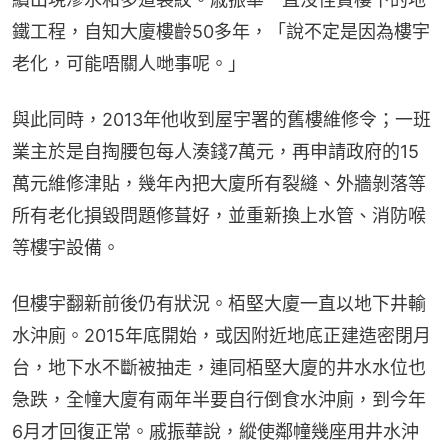
鐵工程，自知大廈樓齡50多年，「說不定是因為樓宇
老化，可能唔關人哋事呢。」
與此同時，2013年他收到屋宇署的舊樓維修令；一班
業主於是自掏腰包每人湊錢7萬元，再申請政府的15
萬元維修津貼，幾年內把大廈所有裂縫、外牆剝落等
所有老化損毀問題修葺好，並重新換上水管、消防喉
等樓宇設備。
但樓宇翻新前後仍有狀況。栢堅大廈一直以地下井輸
水沖廁。2015年底開始，或因附近地底正建造密閉月
台，地下水不斷被抽走，連同栢堅大廈的井水水位也
急跌，全幢大廈有兩年半要自行倒食水沖廁，到今年
6月才回復正常。戚振華說，縱使鄰幢幾座用井水沖