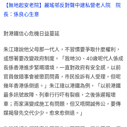
【無地起安老院】麗瑤邨反對聲中建私營老人院 院
長：係良心生意
對港鐵信心危機日益蔓延
朱江瑋說他父母那一代人，不習慣要爭取什麼權利，
或想著要改變政府制度。「我哋30、40歲呢代人係成
長係香港進步緊嘅環境，一直對政府有安全感，以前
官員做錯事會被懲罰問責，市民投訴有人受理，但呢
幾年香港係倒退。」朱江瑋以港鐵為例，「以前港鐵
最多訊號故障、列車行行吓有裂痕，之後係遲報壞
車；而家演變成施工有問題，但又唔開誠佈公，要傳
媒揭發先交代少少。愈來愈倒退。」