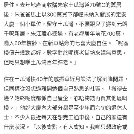
居住。去年地產商收購朱家土瓜灣道70號C的舊居
後，朱爸爸馬上以300萬買下鄰幢未納入發展的定安
大廈一個小單位，留守土瓜灣，不願跟兒子搬到元朗
千呎新居。朱江瑋亦聽過，有老鄰居年前花700萬，
購入60年樓齡、在新車站旁的七喜大廈自住。「呢區
樓價升幾勁都好，數字對於呢班老街坊來講無意思，
佢哋只想喺土瓜灣百年歸老。」
住在土瓜灣快40年的戚振華近月設法了解沉降問題，
但同樣從沒想過離開這個自己熟悉的社區。「搬得去
邊？始終呢度都係自己屋企，亦唔夠錢再買其他區嘅
樓。」他說大廈內大部分都是至少年屆六旬的退休人
士，不少人最近每天在想完工通車後，自己的家還有
什麼狀況。「以後會點，冇人會知。我哋只想政府或