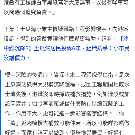
港鐵有工程師白字黑紙寫明大廈無事、以後有咩事可
以問邊個追究負責。」
下集：土瓜灣小業主懷疑鐵路工程影響樓宇，向港鐵
投訴，得到的答覆竟讓他們感覺更無助，請看：
【沙
中線沉降3】土瓜灣居民投訴6年、組織抗爭：小市民
沒議價力？
樓宇沉降的後遺症？資深土木工程師倪學仁指，是次
土瓜灣站錄得大規模沉降超標，或因工程期間地底水
土流失後，港鐵沒即時採取補救措施，例如灌漿或加
設回灌井；如今再灌漿或做什麼防止持續沉降的工
作，作用不大，更可能進一步影響樓宇結構。「你
『擠』返起幢樓去補救可能仲衰。所以可能咩都唔做
好過。而家冇咩可以做到。佢賠償畀居民，好過冇