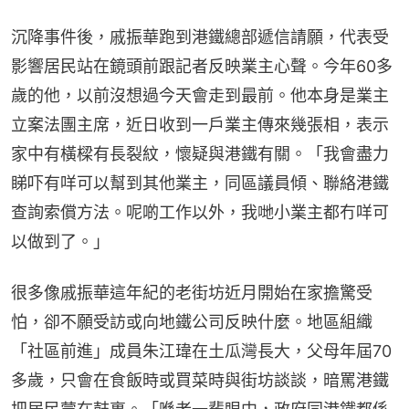
沉降事件後，戚振華跑到港鐵總部遞信請願，代表受
影響居民站在鏡頭前跟記者反映業主心聲。今年60多
歲的他，以前沒想過今天會走到最前。他本身是業主
立案法團主席，近日收到一戶業主傳來幾張相，表示
家中有橫樑有長裂紋，懷疑與港鐵有關。「我會盡力
睇吓有咩可以幫到其他業主，同區議員傾、聯絡港鐵
查詢索償方法。呢啲工作以外，我哋小業主都冇咩可
以做到了。」
很多像戚振華這年紀的老街坊近月開始在家擔驚受
怕，卻不願受訪或向地鐵公司反映什麼。地區組織
「社區前進」成員朱江瑋在土瓜灣長大，父母年屆70
多歲，只會在食飯時或買菜時與街坊談談，暗罵港鐵