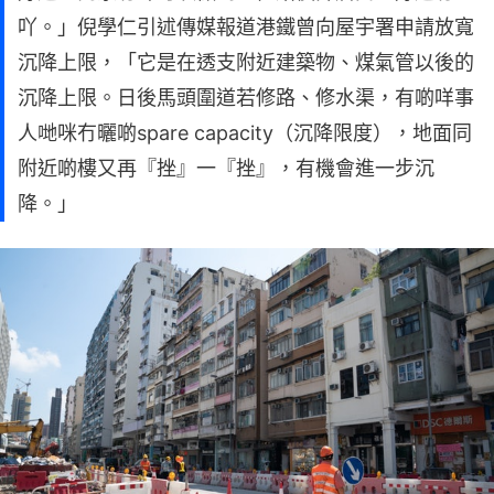
吖。」倪學仁引述傳媒報道港鐵曾向屋宇署申請放寬
沉降上限，「它是在透支附近建築物、煤氣管以後的
沉降上限。日後馬頭圍道若修路、修水渠，有啲咩事
人哋咪冇曬啲spare capacity（沉降限度），地面同
附近啲樓又再『挫』一『挫』，有機會進一步沉
降。」