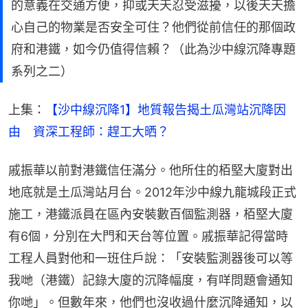
的意義在交通方便，抑或天天忍受滋擾，以後天天擔
心自己的物業是否安全可住？他們從前信任的那個政
府和港鐵，如今仍值得信賴？（此為沙中線沉降專題
系列之二）
上集：
【沙中線沉降1】地質報告揭土瓜灣站沉降因
由　資深工程師：趕工大晒？
戚振華以前對港鐵信任滿分。他所住的栢堅大廈對出
地底就是土瓜灣站月台。2012年沙中線九龍城段正式
施工，港鐵派員在區內安裝數百個監測器，栢堅大廈
有6個，分別在大門和天台等位置。戚振華記得當時
工程人員對他和一班住戶說：「安裝監測器後可以等
我哋（港鐵）記錄大廈的沉降幅度，有咩問題會通知
你哋」。但數年來，他們也沒收過什麼沉降通知，以