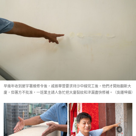
早幾年收到屋宇署維修令後，戚振華曾要求待沙中線完工後，他們才開始翻新大
廈，但署方不批准，一班業主請人急忙把大廈裂紋和滲漏盡快修補。（吳鍾坤攝）