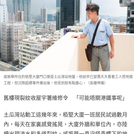
戚振華所住的栢堅大廈門口便是土瓜灣站地盤，他說早已習慣天天看著工人挖地做
工程，但沉降超標事件爆出後，他見到就有點擔心。（吳鍾坤攝）
舊樓現裂紋收屋宇署維修令　「可能唔關港鐵事呢」
土瓜灣站動工這幾年來，栢堅大廈一班居民試過數月
內，每天在家裏感覺搖晃，大廈外牆和單位內，亦陸
續出現滲水和多道裂紋。戚振華一直沒怪責樓下的地