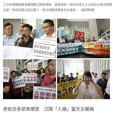
上月初傳媒踢爆港鐵隱瞞沉降超標後，戚振華與一班街坊成立土瓜灣站大廈沉降關
注組，他成為關注組召集人，每次請願或開會也在最前。（盧翊銘攝）
老街坊多逆來順受　沉降「人禍」當天災橫禍