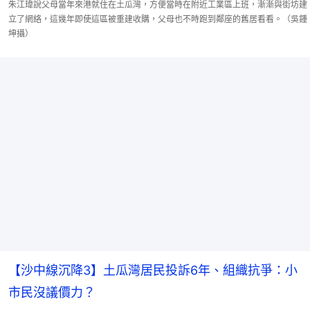
朱江瑋說父母當年來港就住在土瓜灣，方便當時在附近工業區上班，漸漸與街坊建
立了網絡，這幾年即使這區被重建收購，父母也不時跑到鄰座的舊居看看。（吳鍾
坤攝）
【沙中線沉降3】土瓜灣居民投訴6年、組織抗爭：小
市民沒議價力？