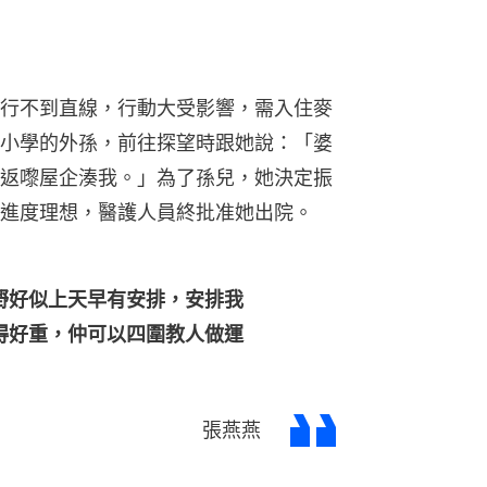
行不到直線，行動大受影響，需入住麥
小學的外孫，前往探望時跟她說：「婆
返嚟屋企湊我。」為了孫兒，她決定振
進度理想，醫護人員終批准她出院。
嘢好似上天早有安排，安排我
得好重，仲可以四圍教人做運
張燕燕