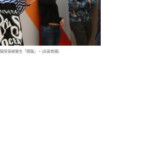
腦受損被醫生「開腦」。(呂諾君攝)