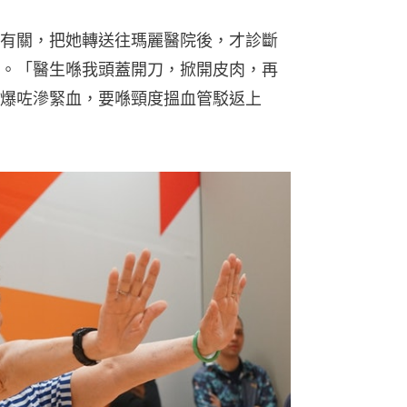
有關，把她轉送往瑪麗醫院後，才診斷
。「醫生喺我頭蓋開刀，掀開皮肉，再
爆咗滲緊血，要喺頸度搵血管駁返上