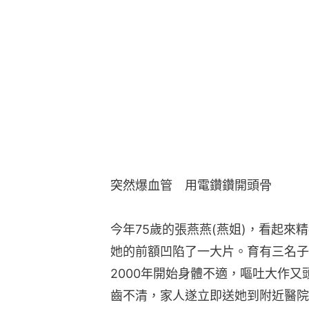
突然爆血管　用電鑽鑽開頭骨
今年75歲的張燕燕(燕姐)，看起
她的前額凹陷了一大片。育有三名子
2000年開始身體不適，嘔吐大作
齒不清，家人遂立即送她到附近醫院