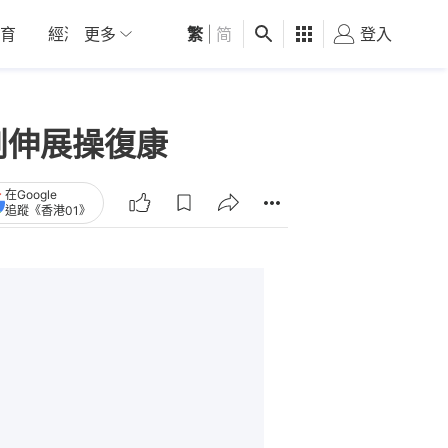
育
經濟
更多
01深圳
繁
觀點
|
简
健康
好食玩飛
登入
女
創伸展操復康
在Google
追蹤《香港01》