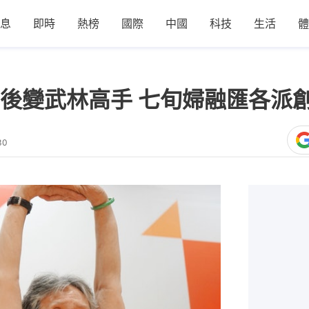
息
即時
熱榜
國際
中國
科技
生活
體
後變武林高手 七旬婦融匯各派
30