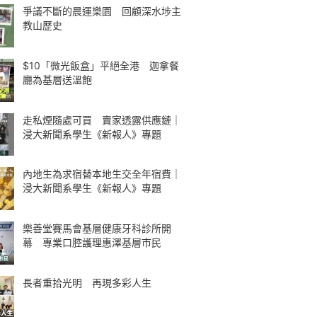
爭議不斷的晨運樂園 回顧深水埗主
教山歷史
$10「微光飯盒」平絕全港 迦拿餐
廳為基層送溫飽
走私煙隨處可買 賣家透露供應鏈｜
浸大新聞系學生《新報人》專題
內地生為求宿替本地生交全年宿費｜
浸大新聞系學生《新報人》專題
樂善堂賽馬會基層健康牙科診所開
幕 專業口腔護理惠澤基層市民
長者重拾光明 再現多彩人生