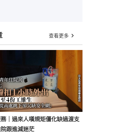
章
查看更多
服務｜過來人嘆規矩僵化缺過渡支
離院跟進減迷茫