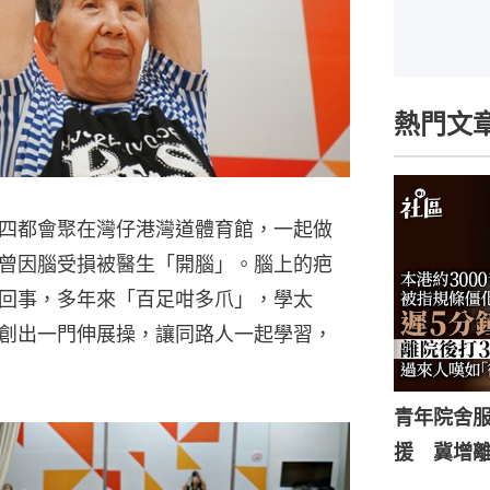
熱門文
四都會聚在灣仔港灣道體育館，一起做
曾因腦受損被醫生「開腦」。腦上的疤
回事，多年來「百足咁多爪」，學太
創出一門伸展操，讓同路人一起學習，
青年院舍
援 冀增