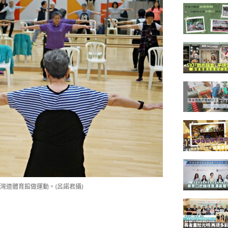
灣道體育館做運動。(呂諾君攝)