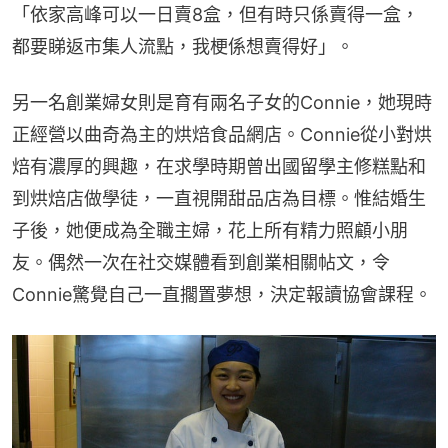
「依家高峰可以一日賣8盒，但有時只係賣得一盒，
都要睇返市集人流點，我梗係想賣得好」。
另一名創業婦女則是育有兩名子女的Connie，她現時
正經營以曲奇為主的烘焙食品網店。Connie從小對烘
焙有濃厚的興趣，在求學時期曾出國留學主修糕點和
到烘焙店做學徒，一直視開甜品店為目標。惟結婚生
子後，她便成為全職主婦，花上所有精力照顧小朋
友。偶然一次在社交媒體看到創業相關帖文，令
Connie驚覺自己一直擱置夢想，決定報讀協會課程。