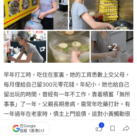
+
2
早年打工時，吃住在家裏，她的工資悉數上交父母，
每月僅給自己留300元零花錢。年紀小，她也給自己
留出玩的時間，曾經有一年不工作，靠着積蓄「無所
事事」了一年。父親長期患病，需常年吃藥打針。有
一年過年在老家時，債主上門追債，這對小黃觸動很
大，決定自己得擔負起責任。
1
在Google
追蹤《香港01》