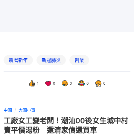
農曆新年
新冠肺炎
創業
1
0
0
0
0
中國
大國小事
工廠女工變老闆！潮汕00後女生城中村
賣平價湯粉 還清家債還買車