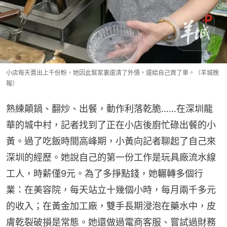
小店每天賣出上千份粉，她因此幫家裏還清了外債，還給自己買了車。（羊城晚
報）
熟練顛鍋、翻炒、出餐，動作利落乾脆……在深圳龍
華的城中村，記者找到了正在小店後廚忙碌出餐的小
黃。過了吃飯時間高峰期，小黃向記者聊起了自己來
深圳的經歷。她說自己的第一份工作是玩具廠流水線
工人，時薪僅9元。為了多掙點錢，她輾轉多個行
業：在美容院，每天站立十幾個小時，每月兩千多元
的收入；在黃金加工廠，雙手長期浸泡在藥水中，皮
膚乾裂破損是常態。她還做過電商客服、嘗試過財務