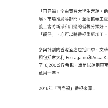
「再皂福」全由實習大學生營運，他
展、市場推廣等部門，並招攬義工處
義工會將新淨和用過的番梘分類好。
「靚仔」，亦可以將番梘重新加工、
參與計劃的香港酒店包括四季、文華
梘包括意大利 Ferragamo和Acc
了16,200公斤番梘，單是以運到東
童用一年。
2016年「再皂福」番梘來源：