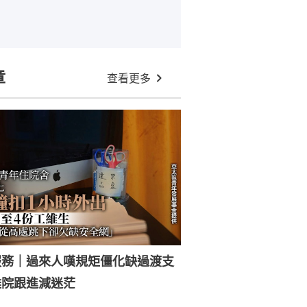
章
查看更多
服務｜過來人嘆規矩僵化缺過渡支
離院跟進減迷茫