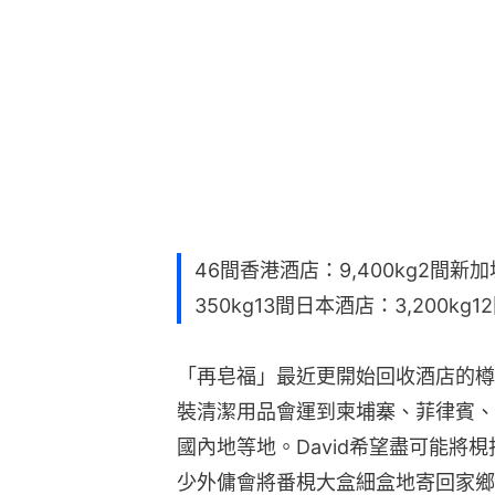
46間香港酒店：9,400kg2間新加
350kg13間日本酒店：3,200kg1
「再皂福」最近更開始回收酒店的樽
裝清潔用品會運到柬埔寨、菲律賓、
國內地等地。David希望盡可能將
少外傭會將番梘大盒細盒地寄回家鄉