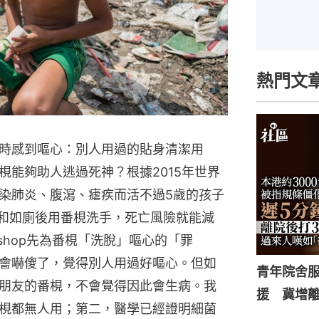
熱門文
時感到嘔心：別人用過的貼身清潔用
梘能夠助人逃過死神？根據2015年世界
染肺炎、腹瀉、瘧疾而活不過5歲的孩子
前和如廁後用番梘洗手，死亡風險就能減
ishop先為番梘「洗脫」嘔心的「罪
會嚇傻了，覺得別人用過好嘔心。但如
青年院舍
朋友的番梘，不會覺得因此會生病。我
援 冀增
梘都無人用；第二，醫學已經證明細菌