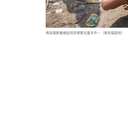
再皂福將番梘送到菲律賓兒童手中。（再皂福提供）