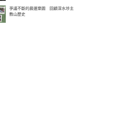
爭議不斷的晨運樂園 回顧深水埗主
教山歷史