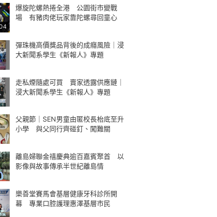
爆旋陀螺熱捲全港 公園街市變戰
場 有豬肉佬玩家靠陀螺尋回童心
:04
彈珠機高價獎品背後的成癮風險｜浸
大新聞系學生《新報人》專題
走私煙隨處可買 賣家透露供應鏈｜
浸大新聞系學生《新報人》專題
父親節｜SEN男童由匿校長枱底至升
小學 與父同行齊碰釘、闖難關
離島婦聯金禧慶典逾百嘉賓聚首 以
影像與故事傳承半世紀離島情
樂善堂賽馬會基層健康牙科診所開
幕 專業口腔護理惠澤基層市民