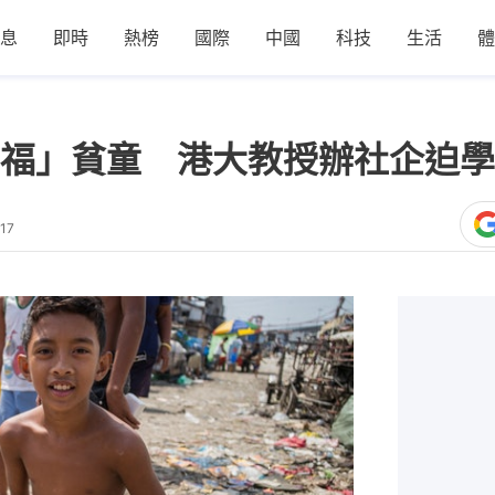
息
即時
熱榜
國際
中國
科技
生活
體
福」貧童 港大教授辦社企迫學
17