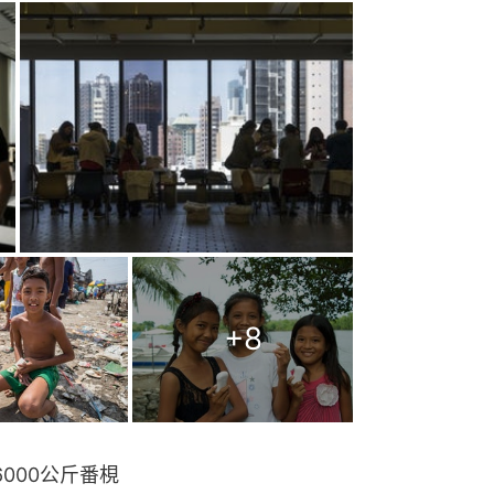
+
8
6000公斤番梘