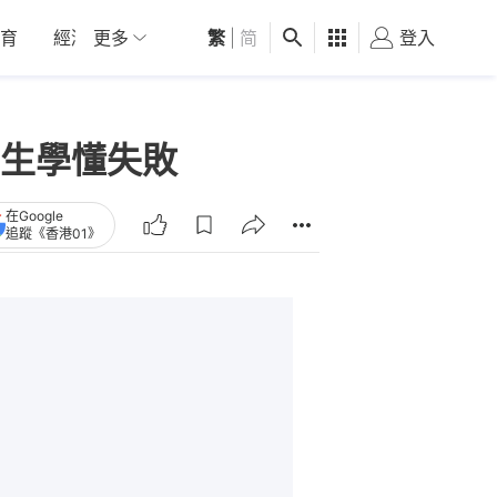
育
經濟
更多
01深圳
繁
觀點
|
简
健康
好食玩飛
登入
女
生學懂失敗
在Google
追蹤《香港01》