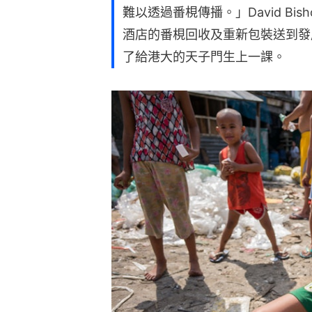
難以透過番梘傳播。」David Bi
酒店的番梘回收及重新包裝送到發
了給港大的天子門生上一課。