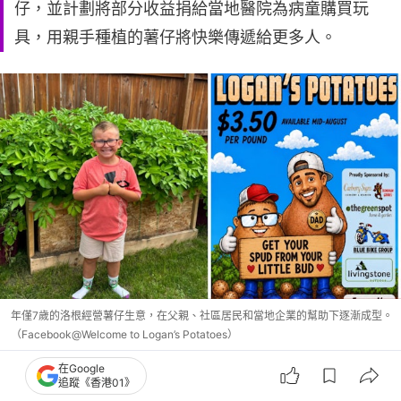
仔，並計劃將部分收益捐給當地醫院為病童購買玩
具，用親手種植的薯仔將快樂傳遞給更多人。
年僅7歲的洛根經營薯仔生意，在父親、社區居民和當地企業的幫助下逐漸成型。
（Facebook@Welcome to Logan’s Potatoes）
在Google
追蹤《香港01》