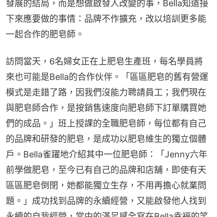
發展的結局，而是想做啟發人改變的事，Bella知道接
下來應要做的事情：品牌不作擴充，改以培訓更多能
一起合作的肥皂師。
訪問當天，6名婦女正在上肥皂生產班，每名學員將
來也可能是Bella的合作伙伴。「區區肥皂的舊有營運
模式是走錯了路，因我們沒能力聘請員工；我們現在
與肥皂師合作，是按銷售速度向肥皂師下訂單購買她
們的成品。」班上授課的全職肥皂師，每位都有自己
的品牌和研發的肥皂，是成功以肥皂維生的獨立個體
戶。Bella雀躍地介紹其中一位肥皂師：「Jenny六年
前學做肥皂，至今已有自己的品牌和店舖，即使有天
區區肥皂倒閉，她都能獨立生存，不用再擔心就業問
題。」成功找到品牌的永續經營，又能啟發他人找到
永續的自我經營，當中的滿足感全寫在Bella幸褔的笑