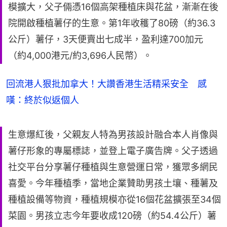
模擴大，父子倆憑16個高架種植床與花盆，漸漸在後
院開啟種植薯仔的生意。第1年收穫了80磅（約36.3
公斤）薯仔，3天便賣出七成半，盈利達700加元
（約4,000港元/約3,696人民幣）。
回流港人狠批加拿大！大讚香港生活精采安全 感
嘆：終於似返個人
生意爆紅後，父親友人特為男孩設計融合本人肖像與
薯仔形象的專屬標誌，並登上電子廣告牌。父子透過
社交平台分享薯仔種植與生意營運日常，獲眾多網民
喜愛。今年種植季，當地企業贊助男孩土壤、種薯及
種植設備等物資，種植規模亦從16個花盆擴張至34個
菜園。男孩立志今年要收成120磅（約54.4公斤）薯