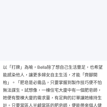
以「打牌」為喻，Bella除了想自己生活豐足，也希望
能感染他人，讓更多婦女自主生活，才能「齊腳開
枱」。「肥皂是必需品，只要掌握到製作技巧便不怕
無法謀生。試想像，一棟住宅大廈中有一個肥皂師，
她便有整棟大廈的需求量，有足夠的訂單讓她維持生
計。只要當區人光顧當區的肥皂師，便能帶來個人健