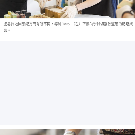
肥皂質地因應配方而有所不同，導師Carol （左）正協助學員切割較堅硬的肥皂成
品。