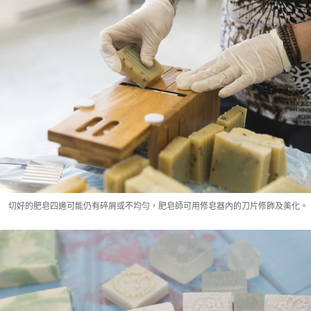
切好的肥皂四邊可能仍有碎屑或不均勻，肥皂師可用修皂器內的刀片修飾及美化。