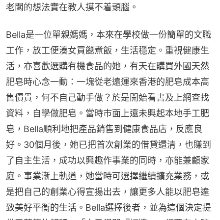
老闆的想法實在教人摸不着頭腦。
Bella是一位單親媽媽，本來在學校做一份簡單的文職
工作，放工便湊女買餸煮飯，生活穩定。重視健康生
活，亦喜歡選購有機食品的她，有天在購買外國天然
肥皂時心念一動：一塊從老遠運來香港的肥皂成本高
售價貴，何不自己動手做？於是開始看書及上網查找
資料，自學做肥皂。當時巿面上還未興起本地手工肥
皂，Bella順利地把產品銷售到健康食品店，反應良
好。30個月後，她已把首次創業的借貸還清，也賺到
了自主生活，成功以興趣作事業的同時，亦能兼顧家
庭。事業漸上軌道，她當時可選擇繼續擴充業務，或
是把自己的創業心得宣揚出去，讓更多人能以肥皂達
致美好平衡的生活。Bella選擇後者，並為這個決定提