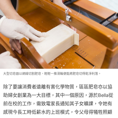
大型切皂器以網線切割肥皂，輕輕一推滑輪便能將肥皂切得乾淨利落。
除了要讓消費者遠離有害化學物質，區區肥皂亦以協
助婦女創業為一大目標，其中一個原因，源於Bella從
前在校的工作，需致電家長通知其子女曠課，令她有
感現今長工時低薪水的上班模式，令父母得犧牲照顧