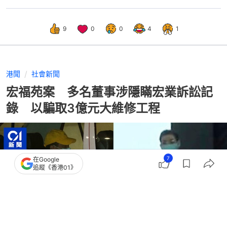
9
0
0
4
1
港聞
社會新聞
宏福苑案 多名董事涉隱瞞宏業訴訟記
錄 以騙取3億元大維修工程
7
在Google
追蹤《香港01》