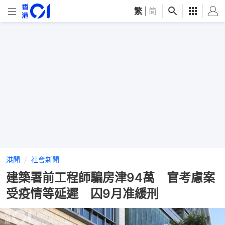
繁
|
简
港聞
社會新聞
建築署前工程師騙房津94萬 官考慮案
受疫情等延遲 囚9月准緩刑