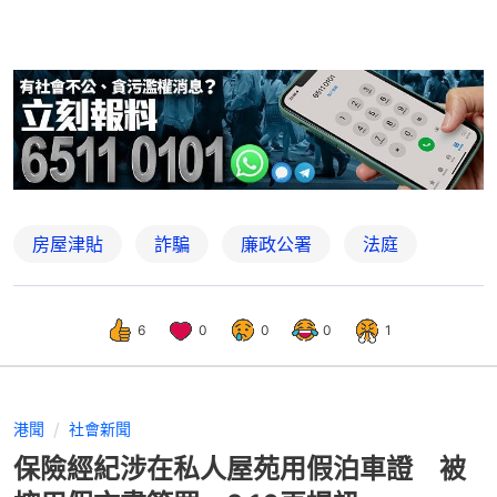
房屋津貼
詐騙
廉政公署
法庭
6
0
0
0
1
港聞
社會新聞
保險經紀涉在私人屋苑用假泊車證 被