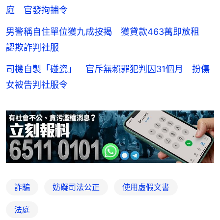
庭 官發拘捕令
男警稱自住單位獲九成按揭 獲貸款463萬即放租
認欺詐判社服
司機自製「碰瓷」 官斥無賴罪犯判囚31個月 扮傷
女被告判社服令
詐騙
妨礙司法公正
使用虛假文書
法庭