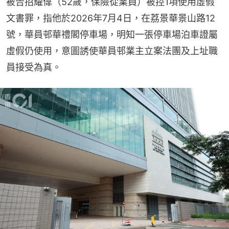
被告招耀偉（52歲，保險從業員）被控1項使用虛假
文書罪，指他於2026年7月4日，在荔景華景山路12
號，華員邨華禮閣停車場，明知一張停車場泊車證屬
虛假仍使用，意圖誘使華員邨業主立案法團及上址職
員接受為真。