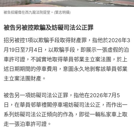
被告招耀偉在西九龍法院提堂。(葉志明攝)
被告另被控欺騙及妨礙司法公正罪
招另被控1項以欺騙手段取得財產罪，指他於2026年3
月19日至7月4日，以欺騙手段，即展示一張虛假的泊
車許可證，不誠實地取得華員邨業主立案法團，於上
述日期期間的停車費用，意圖永久地剝奪該華員邨業
主立案法團財產。
被告另一項妨礙司法公正罪，指他在2026年7月5
日，在華員邨華禮閣停車場妨礙司法公正，而作出一
系列妨礙司法公正傾向的作為，即從一輛私家車上取
走一張泊車許可證。