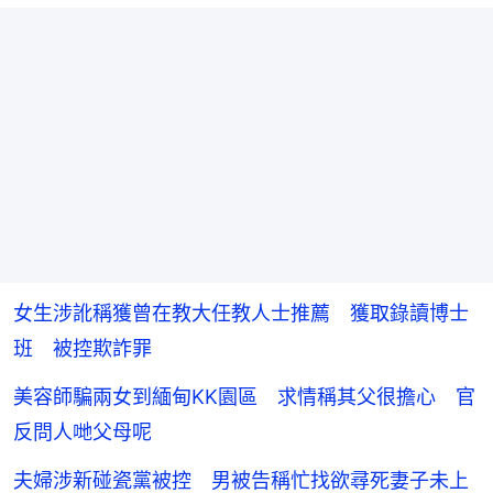
女生涉訛稱獲曾在教大任教人士推薦 獲取錄讀博士
班 被控欺詐罪
美容師騙兩女到緬甸KK園區 求情稱其父很擔心 官
反問人哋父母呢
夫婦涉新碰瓷黨被控 男被告稱忙找欲尋死妻子未上