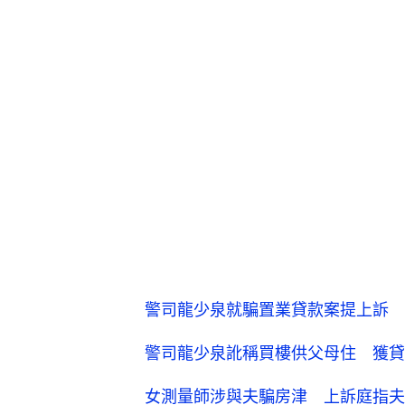
警司龍少泉就騙置業貸款案提上訴 
警司龍少泉訛稱買樓供父母住 獲貸款
女測量師涉與夫騙房津 上訴庭指夫