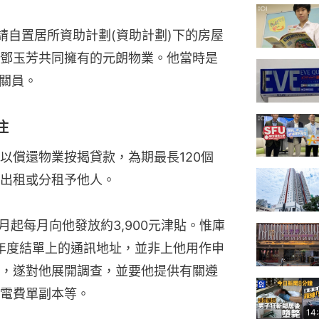
申請自置居所資助計劃(資助計劃)下的房屋
鄧玉芳共同擁有的元朗物業。他當時是
總關員。
住
以償還物業按揭貸款，為期最長120個
出租或分租予他人。
月起每月向他發放約3,900元津貼。惟庫
口年度結單上的通訊地址，並非上他用作申
，遂對他展開調查，並要他提供有關遵
電費單副本等。
14