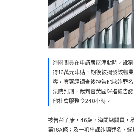
海關關員在申請房屋津貼時，訛稱
得16萬元津貼，期後被揭發該物
客，廉署經調查後控告他欺詐罪名
法院判刑，裁判官黃國輝指被告認
他社會服務令240小時。
被告彭子康，46歲，海關總關員，
第16A條；及一項串謀詐騙罪名，