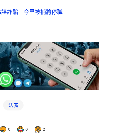
串謀詐騙 今早被捕將停職
法庭
0
0
2