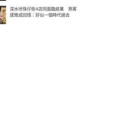
深水埗珠仔街4店同面臨結業 熟客
感慨成回憶：好似一個時代過去