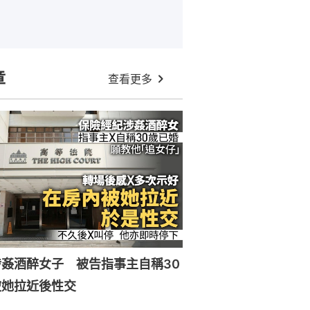
章
查看更多
姦酒醉女子 被告指事主自稱30
被她拉近後性交