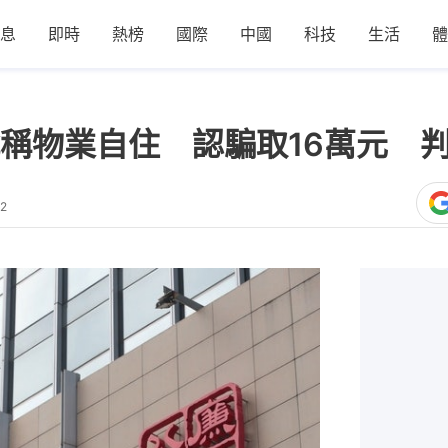
息
即時
熱榜
國際
中國
科技
生活
體
稱物業自住 認騙取16萬元 判
12