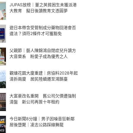
JUPAS放榜｜董之英貧困生未獲派港
大教育 擬日後讀教育文憑圓夢
遊日本帶含受管制成分藥物回港會否
違法？須符2條件才可獲豁免
父親節｜藝人陳錦鴻自閉症兒升讀方
大音樂系 盼愛子成為優秀之人
觀塘花園大廈重建｜房協料2028年起
清拆兩廈 居民陸續遷至鴻鵠臺
大富豪改名重開 舊公司欠債遭強制
清盤 新公司再簽十年租約
今日新聞8分鐘｜男子因噪音狂斬鄰
居後墮斃｜凌志公路踩線舞龍
:49