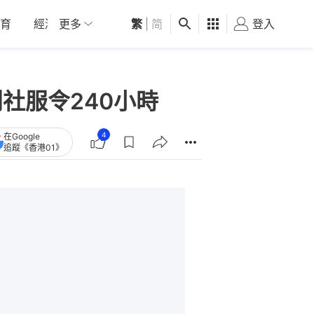
育
經濟
更多
01深圳
繁
觀點
|
简
健康
好食玩飛
登入
女
社服令240小時
4
在Google
追蹤《香港01》