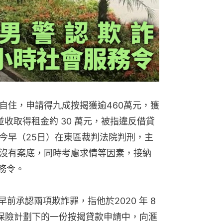
自住，申請得九成按揭獲逾460萬元，獲
收取得租金約 30 萬元，被指違反借貸
今早（25日）在東區裁判法院判刑，主
沒有案底，同時考慮求情等因素，接納
務令。
前承認兩項欺詐罪，指他於2020 年 8 
在按揭保險計劃下的一份按揭貸款申請中，向滙