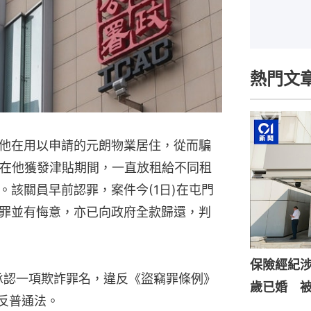
熱門文
他在用以申請的元朗物業居住，從而騙
業在他獲發津貼期間，一直放租給不同租
。該關員早前認罪，案件今(1日)在屯門
罪並有悔意，亦已向政府全款歸還，判
保險經紀涉
承認一項欺詐罪名，違反《盜竊罪條例》
歲已婚 
違反普通法。