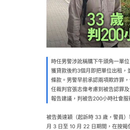
時任男警涉訛稱購下牛頭角一單位
獲貸款後約3個月即把單位出租，並
條款。男警早前承認兩項欺詐罪，
任裁判官張志偉考慮到被告認罪及
報告建議，判被告200小時社會服
被告黃達穎（起訴時 33 歲，警員）早
月 3 日至 10 月 22 日期間，