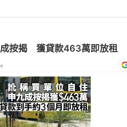
成按揭 獲貸款463萬即放租
38