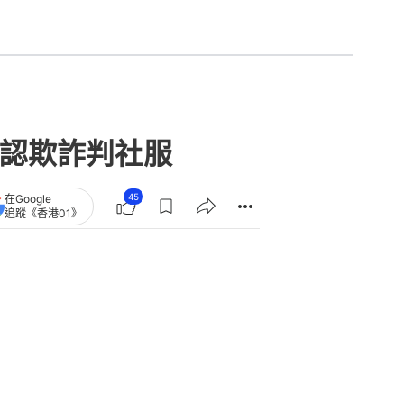
 認欺詐判社服
45
在Google
追蹤《香港01》