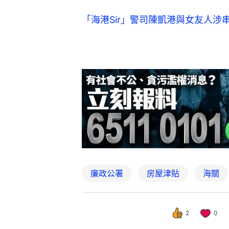
「海港Sir」警司陳凱港與女友人涉
廉政公署
房屋津貼
海關
2
0