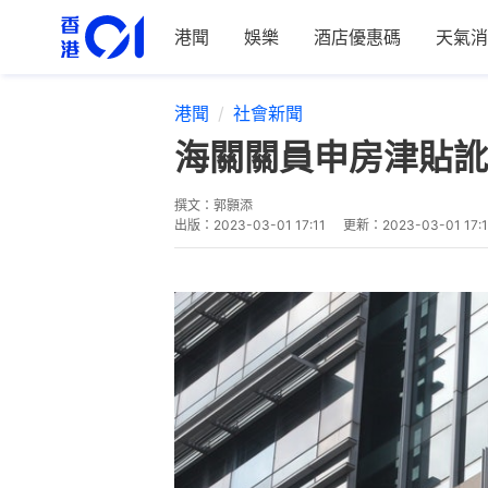
港聞
娛樂
酒店優惠碼
天氣消
港聞
社會新聞
海關關員申房津貼訛
撰文：
郭顥添
出版：
2023-03-01 17:11
更新：
2023-03-01 17: