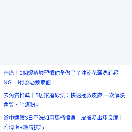
暗瘡｜9個爆瘡壞習慣你全做了？沖涼花灑洗面超
NG 1行為恐致爛面
去角質推薦｜5居家磨砂法：快速拯救皮膚 一次解決
角質、暗瘡粉刺
浴巾連續3日不洗如用馬桶擦身 皮膚易出疹長痘｜
附清潔+護膚技巧