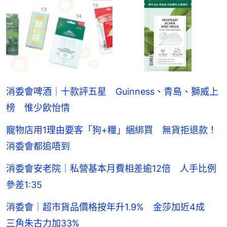
消委會啤酒｜十款評五星 Guinness、青島、獅威上
榜 惟少飲怡情
寵物店用1理由要客「狗+糧」綑綁買 無貨拒退款！
消委會都追唔到
消委會安老院｜私營基本月費相差逾12倍 人手比例
參差1:35
消委會｜超市貨品價格按年升1.9% 金莎加近4成
三角朱古力加33%