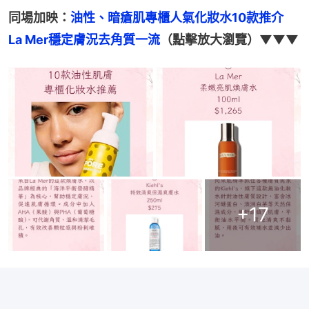
同場加映：
油性、暗瘡肌專櫃人氣化妝水10款推介　
La Mer穩定膚況去角質一流
（點擊放大瀏覽）▼▼▼
+
17