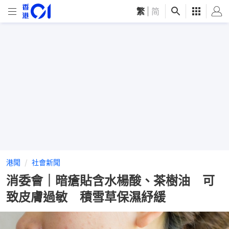
繁
|
简
港聞
社會新聞
消委會｜暗瘡貼含水楊酸、茶樹油 可
致皮膚過敏 積雪草保濕紓緩