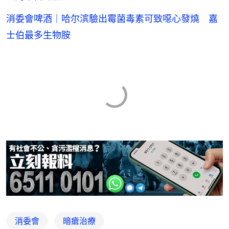
消委會啤酒｜哈尔滨驗出霉菌毒素可致噁心發燒 嘉
士伯最多生物胺
消委會
暗瘡治療