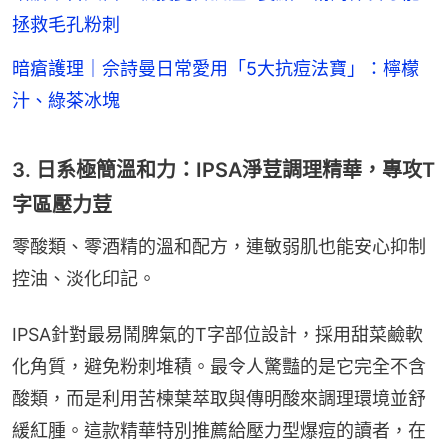
拯救毛孔粉刺
暗瘡護理｜佘詩曼日常愛用「5大抗痘法寶」：檸檬
汁、綠茶冰塊
3. 日系極簡溫和力：IPSA淨荳調理精華，專攻T
字區壓力荳
零酸類、零酒精的溫和配方，連敏弱肌也能安心抑制
控油、淡化印記。
IPSA針對最易鬧脾氣的T字部位設計，採用甜菜鹼軟
化角質，避免粉刺堆積。最令人驚豔的是它完全不含
酸類，而是利用苦楝葉萃取與傳明酸來調理環境並舒
緩紅腫。這款精華特別推薦給壓力型爆痘的讀者，在