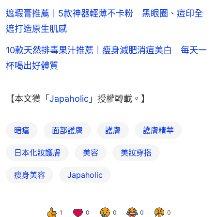
遮瑕膏推薦｜5款神器輕薄不卡粉 黑眼圈、痘印全
遮打造原生肌感
10款天然排毒果汁推薦｜瘦身減肥消痘美白 每天一
杯喝出好體質
【本文獲「
Japaholic
」授權轉載。】
暗瘡
面部護膚
護膚
護膚精華
日本化妝護膚
美容
美妝穿搭
瘦身美容
Japaholic
1
0
0
0
0