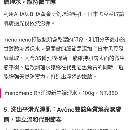
調理水，維持微生態
利用AHA與BHA黃金比例疏通毛孔，日本黑豆萃取讓
肌膚拋光後依然澎彈。
m̄enom̄eno打破酸類會乾澀的印象，利用分子最小的
甘醇酸滲透保水。最關鍵的細節是添加了日本黑豆發
酵萃取，內含35種乳酸桿菌，能維持肌膚表面的微生
態平衡。這款調理水讓妳在代謝老舊角質的同時，還
能增強天然防禦力，打造出淨透的嫩臉。
m̄enom̄eno Rn淨透新生調理水，100g，NT.880
5. 洗出平滑光澤肌：Avène雙酸角質煥亮潔膚
露，建立溫和代謝節奏