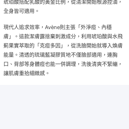
琥珀酸搭配乳酸的黃金比例，從清潔開始根源控油，
全身皆可適用。
現代人追求效率，Avène則主張「外淨痘、內穩
膚」。這款潔膚露捨棄刺激成分，利用琥珀酸與水飛
薊果實萃取的「克痘多因」，從洗臉開始就導入煥膚
能量。清透的琉璃藍凝膠質地不僅臉部適用，連胸
口、背部等身體痘也能一併調理，洗後清爽不緊繃，
讓肌膚重拾細緻感。