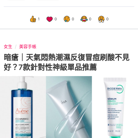
1
0
0
0
0
女生
美容手帳
暗瘡｜天氣悶熱潮濕反復冒痘刷酸不見
好？7款針對性神級單品推薦