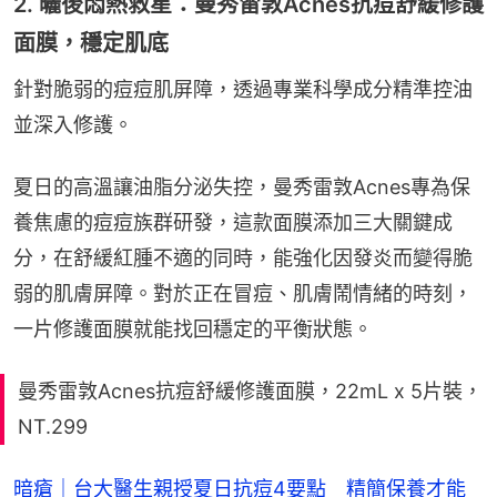
2. 曬後悶熱救星：曼秀雷敦Acnes抗痘舒緩修護
面膜，穩定肌底
針對脆弱的痘痘肌屏障，透過專業科學成分精準控油
並深入修護。
夏日的高溫讓油脂分泌失控，曼秀雷敦Acnes專為保
養焦慮的痘痘族群研發，這款面膜添加三大關鍵成
分，在舒緩紅腫不適的同時，能強化因發炎而變得脆
弱的肌膚屏障。對於正在冒痘、肌膚鬧情緒的時刻，
一片修護面膜就能找回穩定的平衡狀態。
曼秀雷敦Acnes抗痘舒緩修護面膜，22mL x 5片裝，
NT.299
暗瘡｜台大醫生親授夏日抗痘4要點 精簡保養才能