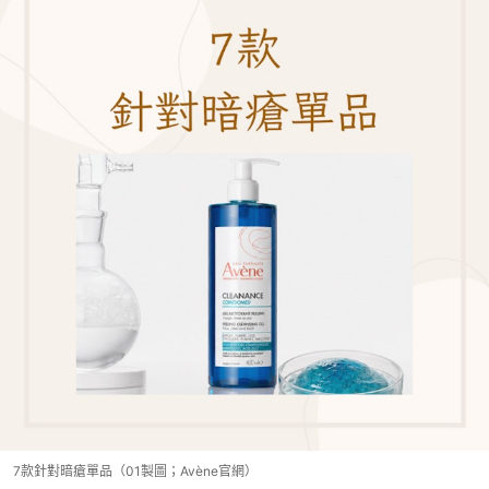
7款針對暗瘡單品（01製圖；Avène官網）