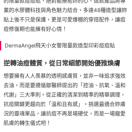
的限量款痘痘貼，絕對能療癒妳的心。這款產品將專
業的水膠體科技與角色魅力結合，多達48種造型讓妳
貼上後不只是保護，更是可愛爆棚的穿搭配件，讓痘
痘修復期也能擁有好心情！
DermaAngel飛天小女警限量款造型印彩痘痘貼
逆轉油痘體質，從日常細節開始優雅煥膚
想要擁有人人羨慕的透明感膚質，並非一味追求強效
去油，而是要遵循鄒醫師提出的「控油、抗氧、溫和
代謝」三大準則。從正確的清潔到精準的精華調理，
抗痘關鍵更趨向於「溫和且有感」。挑選最適合妳膚
況的靈魂單品，讓抗痘不再是場硬仗，而是一場寵愛
肌膚的轉生儀式吧！