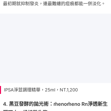
最初期就抑制發炎，連最難纏的痘痕都能一併淡化。
IPSA淨荳調理精華，25ml，NT.1,200
4. 黑豆發酵的拋光術：m̄enom̄eno Rn淨透新生