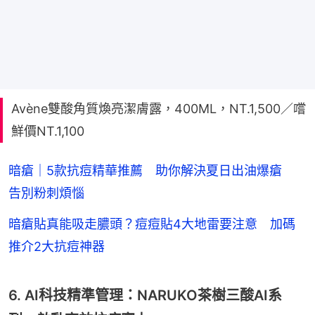
Avène雙酸角質煥亮潔膚露，400ML，NT.1,500／嚐
鮮價NT.1,100
暗瘡｜5款抗痘精華推薦 助你解決夏日出油爆瘡
告別粉刺煩惱
暗瘡貼真能吸走膿頭？痘痘貼4大地雷要注意 加碼
推介2大抗痘神器
6. AI科技精準管理：NARUKO茶樹三酸AI系