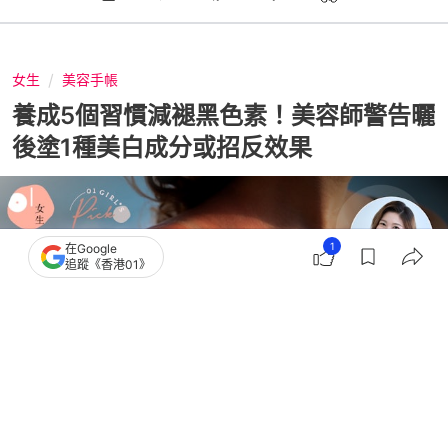
女生
美容手帳
養成5個習慣減褪黑色素！美容師警告曬
後塗1種美白成分或招反效果
1
在Google
追蹤《香港01》
撰文：
朱加曦