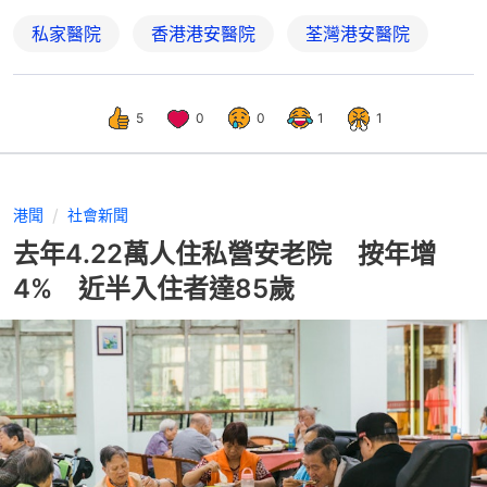
私家醫院
香港港安醫院
荃灣港安醫院
5
0
0
1
1
港聞
社會新聞
去年4.22萬人住私營安老院 按年增
4% 近半入住者達85歲