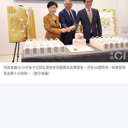
消委會繼2015年後今日就私營安老院服務及收費調查，涉及46間院舍，結果發現
其收費十分懸殊。（鄭子峰攝）