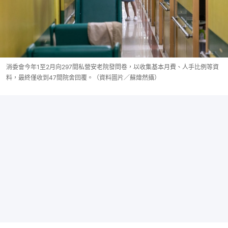
消委會今年1至2月向297間私營安老院發問卷，以收集基本月費、人手比例等資
料，最終僅收到47間院舍回覆。（資料圖片／蘇煒然攝）