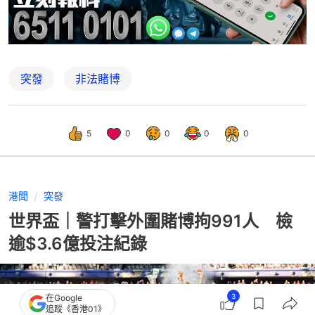
突發
非法賭博
5
0
0
0
0
港聞
突發
世界盃｜警打擊外圍賭博拘991人 檢
逾$3.6億投注紀錄
3
在Google
追蹤《香港01》