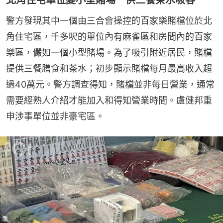
北角住宅單位變小型賭場 供三餐茶水吸客
警方發現其中一個由三合會操控的百家樂賭檔位於北
角住宅區，千多呎的單位內有麻雀區和房間內的百家
樂區，儼如一個小型賭場。為了吸引附近居民，賭檔
提供三餐膳食和茶水；初步顯示賭檔每月最高收入超
過40萬元。警方調查得知，賭檔並非每日營業，通常
需要經熟人介紹才能加入和得知營業時間。盧健邦重
申涉事單位並非豪宅區。