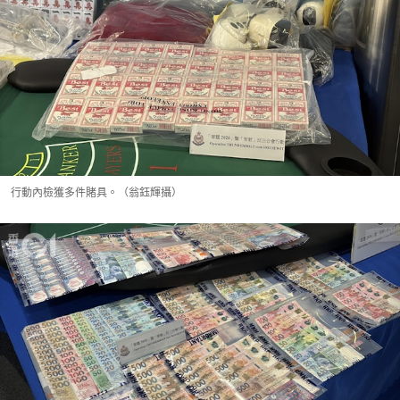
行動內檢獲多件賭具。（翁鈺輝攝）