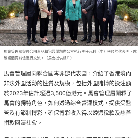
馬會管理層與聯合國毒品和犯罪問題辦公室執行主任瓦利（中）率領的代表團，就
維護體育誠信進行交流。（馬會提供相片）
馬會管理層向聯合國毒罪辦代表團，介紹了香港境內
非法外圍活動的性質及規模，包括外圍賭博的投注額
於2023年估計超過3,500億港元。馬會管理層闡釋了
馬會的獨特角色，如何透過綜合營運模式，提供受監
管及有節制博彩，確保博彩收入得以透過稅款及慈善
捐款回饋社會。