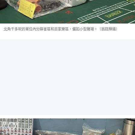
北角千多呎的單位內分麻雀區和百家樂區，儼如小型賭場。（翁鈺輝攝）