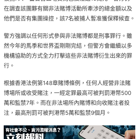
在調查該團夥有關非法賭博活動所牽涉的總金額以及
他們是否有集團操控，該7名被捕人暫准獲保釋候查。
警方強調以任何形式參與非法賭博都是刑事罪行。雖
然今年的馬季和世界盃剛剛完結，但警方會繼續以多
機構協助的方式全力打擊這些非法賭博衍生出來的罪
行。
根據香港法例第148章賭博條例，任何人經營非法賭
博場所或收受賭注，一經定罪最高可被判罰港幣500
萬和監禁7年。而在非法場所內賭博和向收賭注者投
注，最高刑罰可被判港幣5萬和監禁9個月。