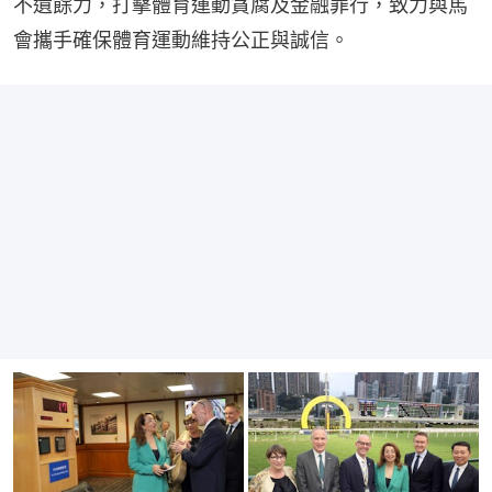
不遺餘力，打擊體育運動貪腐及金融罪行，致力與馬
會攜手確保體育運動維持公正與誠信。