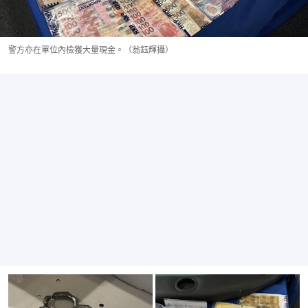
警方亦在單位內檢獲大量現金。（翁鈺輝攝）