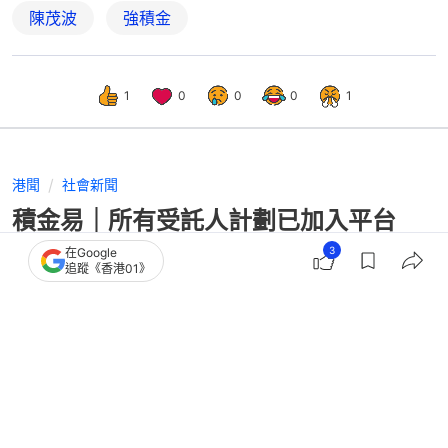
陳茂波
強積金
1
0
0
0
1
港聞
社會新聞
積金易｜所有受託人計劃已加入平台
劉麥嘉軒：未來收費料再下降
3
在Google
追蹤《香港01》