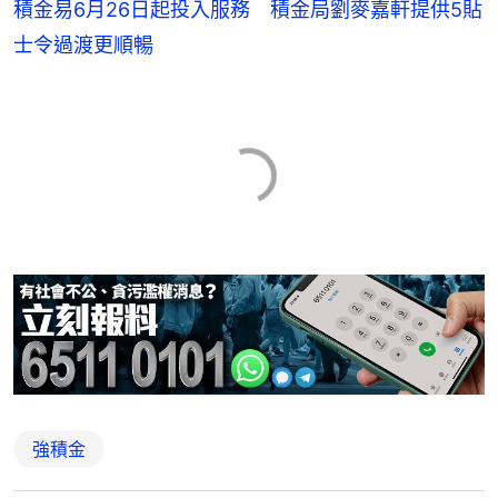
積金易6月26日起投入服務 積金局劉麥嘉軒提供5貼
士令過渡更順暢
強積金