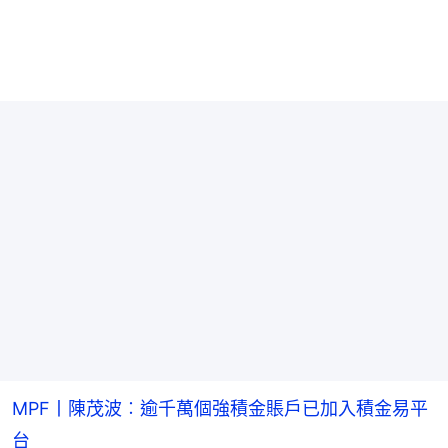
MPF丨陳茂波︰逾千萬個強積金賬戶已加入積金易平
台