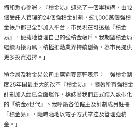
備和悉心部署，『積金易』迎來了一個里程碑，由12
個受託人管理的24個強積金計劃，逾1,000萬個強積
金帳戶都已全部加入平台，市民現在可透過『積金
易』，便捷地管理自己的強積金帳戶。我期望積金局
繼續再接再厲，積極推動業界持續創新，為市民提供
更多投資選擇。」
積金局及積金易公司主席劉麥嘉軒表示：「強積金制
度25年間最重大的改革『積金易』，隨著所有強積金
計劃加入經已全面運作，標誌著我們正式踏入數碼化
的『積金e世代』。我呼籲各位僱主及計劃成員註冊
『積金易』，隨時隨地以電子方式掌控及管理強積
金。」