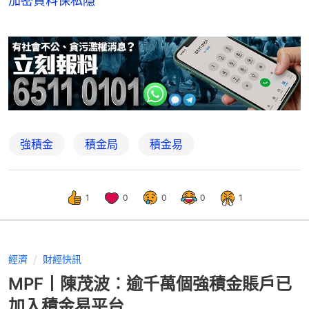
加密資料保私隱
強積金
積金局
積金易
1
0
0
0
1
經濟
財經快訊
MPF丨陳茂波︰逾千萬個強積金賬戶已
加入積金易平台