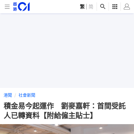
繁
|
简
港聞
社會新聞
積金易今起運作 劉麥嘉軒：首間受託
人已轉資料【附給僱主貼士】