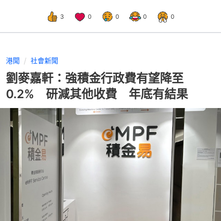
3
0
0
0
0
港聞
社會新聞
劉麥嘉軒：強積金行政費有望降至
0.2% 研減其他收費 年底有結果