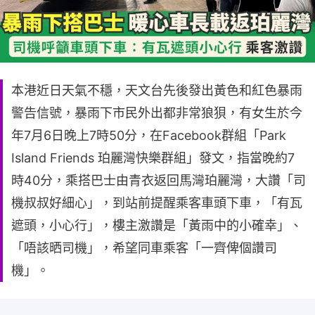
本港近日天氣不穩，天文台先後發出黃色和紅色暴雨
警告信號，暴雨下市民外出都非常狼狽，有女生於今
年7月6日晚上7時50分，在Facebook群組「Park
Island Friends 珀麗灣快樂群組」發文，指當晚約7
時40分，乘搭巴士由青衣返回馬灣珀麗灣，大讚「司
機叔叔好細心」，到站前提醒乘客車頭下車，「有瓦
遮頭，小心行」，樓主激讚是「黃雨中的小確幸」、
「唔該晒司機」，希望同車乘客「一齊俾個讚司
機」。