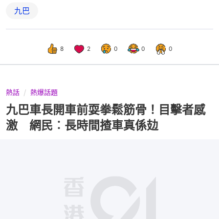
九巴
8
2
0
0
0
熱話
熱爆話題
九巴車長開車前耍拳鬆筋骨！目擊者感
激 網民︰長時間揸車真係攰