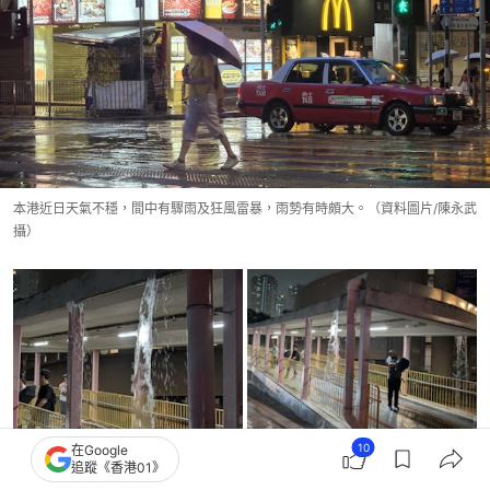
本港近日天氣不穩，間中有驟雨及狂風雷暴，雨勢有時頗大。（資料圖片/陳永武
攝）
10
在Google
追蹤《香港01》