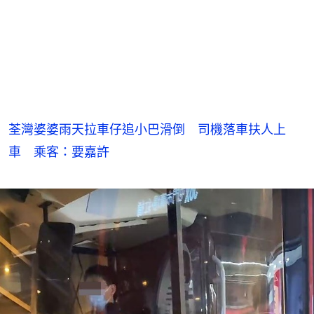
荃灣婆婆雨天拉車仔追小巴滑倒 司機落車扶人上
車 乘客：要嘉許