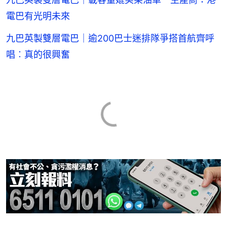
電巴有光明未來
九巴英製雙層電巴｜逾200巴士迷排隊爭搭首航齊呼
唱︰真的很興奮