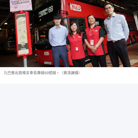
九巴推出首條女車長專線69號線。（黃浩謙攝）