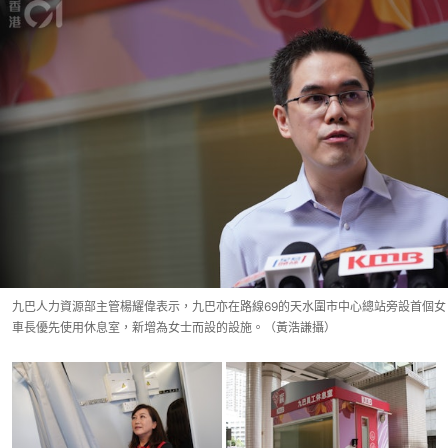
九巴人力資源部主管楊耀偉表示，九巴亦在路線69的天水圍市中心總站旁設首個女
車長優先使用休息室，新增為女士而設的設施。（黃浩謙攝）