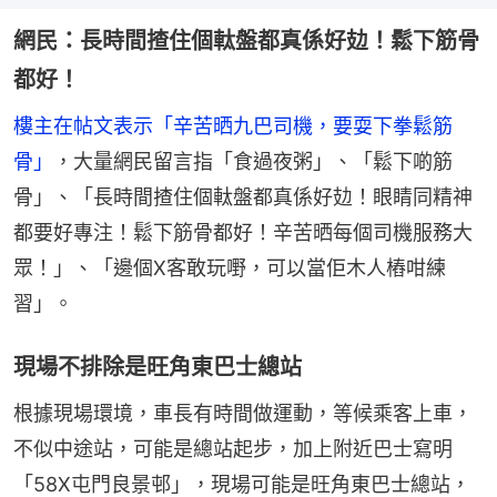
網民：長時間揸住個軚盤都真係好攰！鬆下筋骨
都好！
樓主在帖文表示「辛苦晒九巴司機，要耍下拳鬆筋
骨」
，大量網民留言指「食過夜粥」、「鬆下啲筋
骨」、「長時間揸住個軚盤都真係好攰！眼睛同精神
都要好專注！鬆下筋骨都好！辛苦晒每個司機服務大
眾！」、「邊個X客敢玩嘢，可以當佢木人樁咁練
習」。
現場不排除是旺角東巴士總站
根據現場環境，車長有時間做運動，等候乘客上車，
不似中途站，可能是總站起步，加上附近巴士寫明
「58X屯門良景邨」，現場可能是旺角東巴士總站，