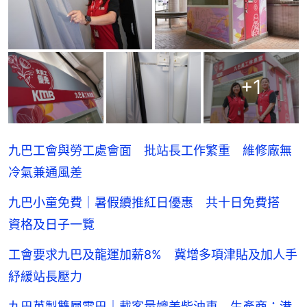
+
1
九巴工會與勞工處會面 批站長工作繁重 維修廠無
冷氣兼通風差
九巴小童免費｜暑假續推紅日優惠 共十日免費搭
資格及日子一覽
工會要求九巴及龍運加薪8% 冀增多項津貼及加人手
紓緩站長壓力
九巴英製雙層電巴｜載客量媲美柴油車 生產商：港