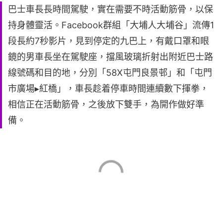
巴士車長長時間駕駛，實在需要不時活動筋骨，以保
持身體靈活。Facebook群組「大埔人大埔谷」流傳1
段長約7秒影片，見到停定的九巴上，有戴口罩和眼
鏡的男車長坐在駕駛座，擋風玻璃折射出附近巴士路
線號碼和目的地，分別「58X屯門良景邨」和「屯門
市廣場▸紅橋」，車長趁着停車時間連續數下揮拳，
相信正在活動筋骨，之後放下雙手，為開作做好準
備。