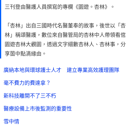
三刊登由醫護人員撰寫的專欄《園遊。杏林》。
「杏林」出自三國時代名醫董奉的故事，後世以「杏
林」稱頌醫護，數位來自醫管局的杏林中人帶領看倌
園遊杏林大觀園，透過文字細數杏林人、杏林事，分
享箇中點滴緣由。
廣納本地與環球護士人才 建立專業高效護理團隊
毫不費力的費達拿？
新科技離開不了三不朽
醫療設備上市後監測的重要性
雪中情