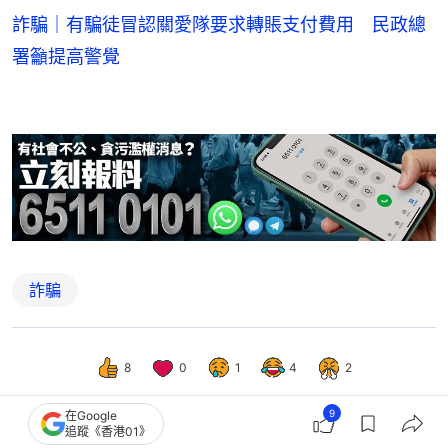
詐騙｜有騙徒冒認關愛隊要求轉賬支付費用 民政總
署籲提高警覺
詐騙
8
0
1
4
2
9
在Google
追蹤《香港01》