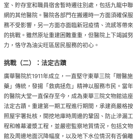
室、貯存室和職員宿舍暫時遷往別處，包括九龍中聯
網的其他醫院。醫院各部門在搬遷時一方面須確保服
務不受影響，另一方面亦面臨新冠疫情、流感等帶來
的挑戰。雖然原址重建困難重重，但醫院上下竭誠努
力，恪守為油尖旺區居民服務的初心。
挑戰（二）：法定古蹟
廣華醫院於1911年成立，一直堅守東華三院「贈醫施
藥」傳統，發揚「救病拯危」精神以服務市民。當年
的醫院大堂一直保存至今，成為東華三院文物館這座
法定古蹟。重建第一期工程進行期間，承建商嚴格按
照屋宇署批核，開挖地庫時周邊的鞏固、防止滲漏工
程和帷幕灌漿工程，並嚴密監察地質情況，包括文物
館及周邊地面沉降幅度，以及地下水位情況有否偏離