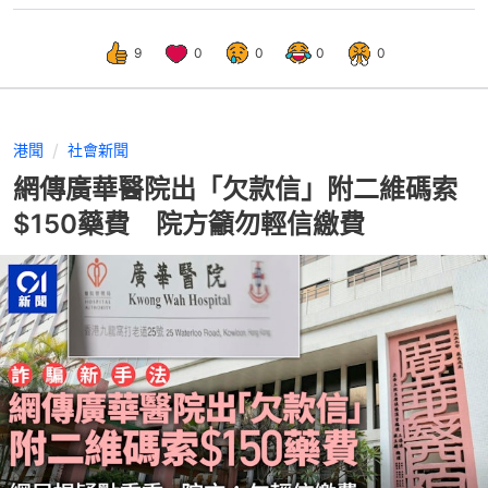
9
0
0
0
0
港聞
社會新聞
網傳廣華醫院出「欠款信」附二維碼索
$150藥費 院方籲勿輕信繳費