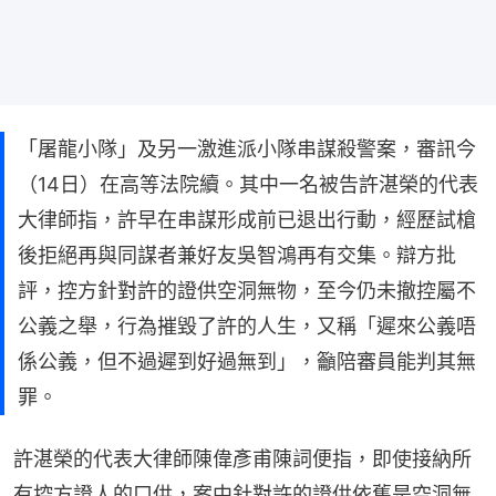
「屠龍小隊」及另一激進派小隊串謀殺警案，審訊今
（14日）在高等法院續。其中一名被告許湛榮的代表
大律師指，許早在串謀形成前已退出行動，經歷試槍
後拒絕再與同謀者兼好友吳智鴻再有交集。辯方批
評，控方針對許的證供空洞無物，至今仍未撤控屬不
公義之舉，行為摧毀了許的人生，又稱「遲來公義唔
係公義，但不過遲到好過無到」，籲陪審員能判其無
罪。
許湛榮的代表大律師陳偉彥甫陳詞便指，即使接納所
有控方證人的口供，案中針對許的證供依舊是空洞無