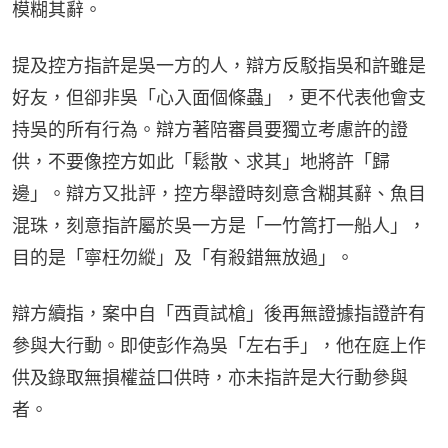
模糊其辭。
提及控方指許是吳一方的人，辯方反駁指吳和許雖是
好友，但卻非吳「心入面個條蟲」，更不代表他會支
持吳的所有行為。辯方著陪審員要獨立考慮許的證
供，不要像控方如此「鬆散、求其」地將許「歸
邊」。辯方又批評，控方舉證時刻意含糊其辭、魚目
混珠，刻意指許屬於吳一方是「一竹篙打一船人」，
目的是「寧枉勿縱」及「有殺錯無放過」。
辯方續指，案中自「西貢試槍」後再無證據指證許有
參與大行動。即使彭作為吳「左右手」，他在庭上作
供及錄取無損權益口供時，亦未指許是大行動參與
者。