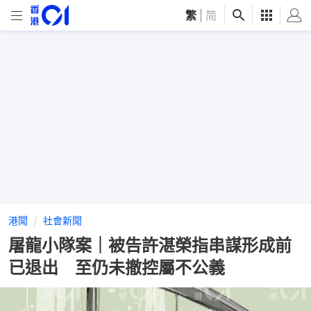
繁
|
简
港聞
社會新聞
屠龍小隊案｜被告許湛榮指串謀形成前
已退出 至仍未撤控屬不公義