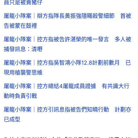
員只是被賣豬仔
屠龍小隊案｜辯方指隊長黃振強隱瞞殺警細節 首被
告被蒙在鼓裡
屠龍小隊案｜控方指被告許湛榮的唯一發言 多人被
捕發訊息：清嘢
屠龍小隊案｜控方指吳智鴻小隊12.8計劃前數月 已
現用槍襲警思維
屠龍小隊案｜控方總結4屠龍成員證據 有共識大行
動時負責引戰
屠龍小隊案｜控方引訊息指被告們知曉行動 計劃亦
已成型