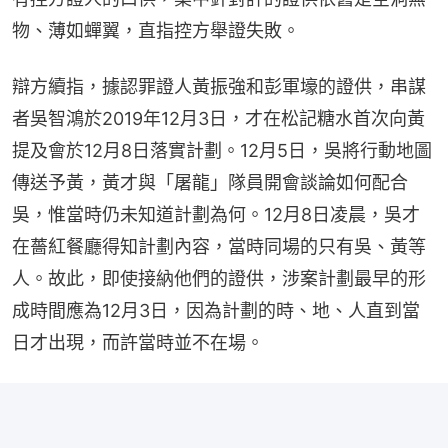
物、薄如蟬翼，直指控方舉證失敗。
辯方續指，據認罪證人黃振強和彭軍壕的證供，串謀
者吳智鴻於2019年12月3日，才在松記糖水首次向黃
提及會於12月8日落實計劃。12月5日，吳將行動地圖
傳送予黃，黃才與「屠龍」隊員開會談論如何配合
吳，惟當時仍未知道計劃為何。12月8日凌晨，吳才
在薔紅餐廳得知計劃內容，當時同場的只有吳、黃等
人。故此，即使接納他們的證供，涉案計劃最早的形
成時間應為12月3日，因為計劃的時、地、人直到當
日才出現，而許當時並不在場。