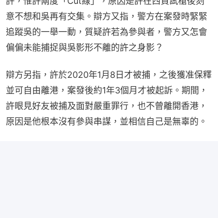
許，惟許兩度「Cut線」，原因是許在西貢試槍後刻
意不想和吳再有交集。辯方又指，警方在案發時緊緊
追蹤吳的一舉一動，質疑許若為參與者，警方又怎會
偏偏未能捕捉與吳影形不離的許之身影？
辯方另指，許於2020年1月8日才被捕，之後獲准保釋
並可自由離港，案發後約1年3個月才被起訴。期間，
許眼見好友被捕及面對嚴重罪行，也不曾離開香港，
原因是他根本沒有參與串謀，並相信自己是無辜的。