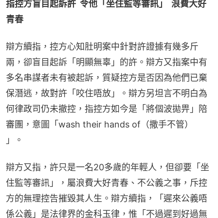
指控方盲目起訴許  令他「坐住監等審訊」  浪費大好
青春
辯方續指，控方心知肚明案中針對許證據有幾多斤
兩，卻盲目起訴「明顯無辜」的許。辯方又指案中有
多名串謀者未有被起訴，質疑控方是否因為他們已棄
保潛逃，故對許「咬住唔放」。辯方另坦言不明白為
何律政司仍未撤控，指控方如今是「將個波拋畀」陪
審團，意圖「wash their hands of（撒手不管） 
」。
辯方又指，許只是一名20多歲的年輕人，但卻要「坐
住監等審訊」，屬浪費大好青春、不公義之事，斥控
方的無理控告摧毀其人生。辯方續指，「遲來公義唔
係公義」是法律界的金科玉律，惟「不過遲到好過無