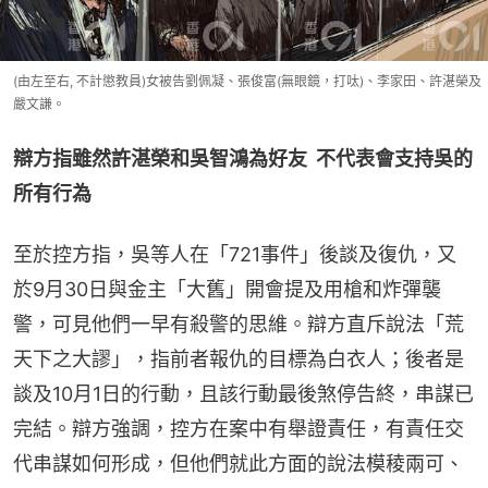
(由左至右, 不計懲教員)女被告劉佩凝、張俊富(無眼鏡，打呔)、李家田、許湛榮及
嚴文謙。
辯方指雖然許湛榮和吳智鴻為好友  不代表會支持吳的
所有行為
至於控方指，吳等人在「721事件」後談及復仇，又
於9月30日與金主「大舊」開會提及用槍和炸彈襲
警，可見他們一早有殺警的思維。辯方直斥說法「荒
天下之大謬」，指前者報仇的目標為白衣人；後者是
談及10月1日的行動，且該行動最後煞停告終，串謀已
完結。辯方強調，控方在案中有舉證責任，有責任交
代串謀如何形成，但他們就此方面的說法模稜兩可、