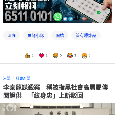
法庭
屠龍小隊
開槍
管有爆炸品
6
2
0
3
0
港聞
社會新聞
李泰龍謀殺案 稱被指黑社會高層屬傳
聞證供 「紋身忠」上訴駁回