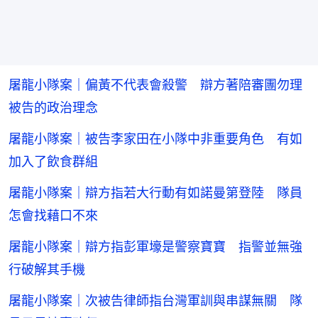
屠龍小隊案｜偏黃不代表會殺警 辯方著陪審團勿理
被告的政治理念
屠龍小隊案｜被告李家田在小隊中非重要角色 有如
加入了飲食群組
屠龍小隊案｜辯方指若大行動有如諾曼第登陸 隊員
怎會找藉口不來
屠龍小隊案｜辯方指彭軍壕是警察寶寶 指警並無強
行破解其手機
屠龍小隊案｜次被告律師指台灣軍訓與串謀無關 隊