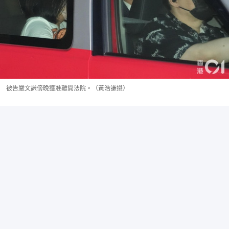
被告嚴文謙傍晚獲准離開法院。（黃浩謙攝）