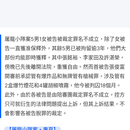
屠龍小隊案5男1女被告被裁定罪名不成立，除了女被
告一直獲准保釋外，其餘5男已被拘留逾3年，他們大
部份均能即時獲釋，其中張銘裕、李家田及許湛榮，
傍晚已先後離開法院，重獲自由。然而首被告張俊富
開審前承認管有爆炸品和無牌管有槍械罪，涉及管有
2盒爆竹煙花和4罐胡椒噴霧，他今被判囚18個月。
此外，由於各被告是由陪審團裁定罪名不成立，控方
只可就衍生的法律問題提出上訴，但其上訴結果，不
會影響各被告脫罪的裁定。
【屠龍小隊案・專頁】