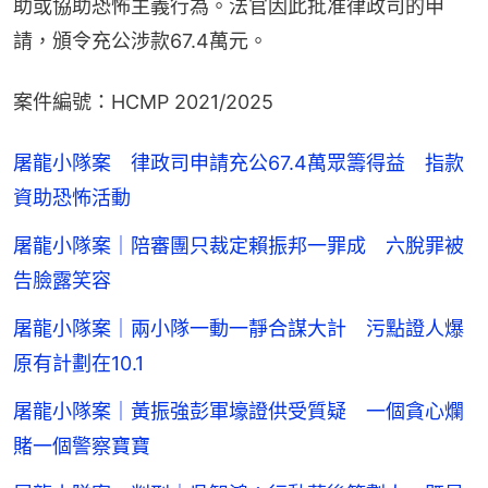
助或協助恐怖主義行為。法官因此批准律政司的申
請，頒令充公涉款67.4萬元。
案件編號：HCMP 2021/2025
屠龍小隊案 律政司申請充公67.4萬眾籌得益 指款
資助恐怖活動
屠龍小隊案｜陪審團只裁定賴振邦一罪成 六脫罪被
告臉露笑容
屠龍小隊案｜兩小隊一動一靜合謀大計 污點證人爆
原有計劃在10.1
屠龍小隊案｜黃振強彭軍壕證供受質疑 一個貪心爛
賭一個警察寶寶