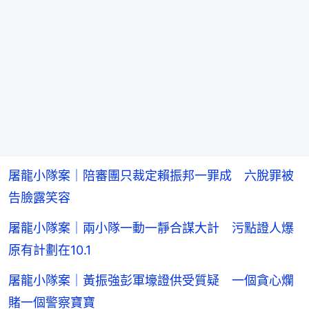
屠龍小隊案｜陪審團只裁定賴振邦一罪成 六脫罪被
告臉露笑容
屠龍小隊案｜兩小隊一動一靜合謀大計 污點證人爆
原有計劃在10.1
屠龍小隊案｜黃振強彭軍壕證供受質疑 一個貪心爛
賭一個警察寶寶