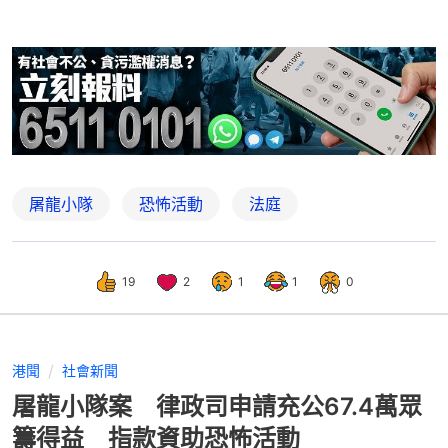
屠龍小隊
恐怖活動
法庭
19
2
1
1
0
港聞
社會新聞
屠龍小隊案 律政司申請充公67.4萬眾
籌得益 指款資助恐怖活動