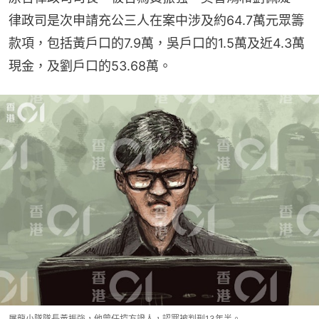
律政司是次申請充公三人在案中涉及約64.7萬元眾籌
款項，包括黃戶口的7.9萬，吳戶口的1.5萬及近4.3萬
現金，及劉戶口的53.68萬。
屠龍小隊隊長黃振強，他曾任控方證人，認罪被判刑13年半。