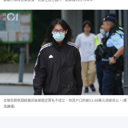
女被告劉佩凝經審訊後被裁定罪名不成立，但其戶口的逾53.68萬元須被充公。(黃
浩謙攝)