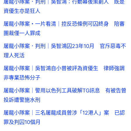
屠龍小隊案．判刑｜吳智鴻：行動幕後策劃人 既是
資優生亦是狂人
屠龍小隊案・一片看清｜控反恐條例可囚終身 陪審
團裁僅一人罪成
屠龍小隊案．判刑｜吳智鴻囚23年10月 官斥惡毒不
理人死活
屠龍小隊案｜吳智鴻自小曾被評為資優生 律師強調
非專業恐怖分子
屠龍小隊案｜警用以色列工具破解TG訊息 有被告曾
投訴遭警施水刑
屠龍小隊案｜三名屠龍成員曾涉「12港人」案 已認
罪及判囚10個月