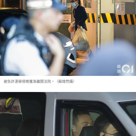
被告許湛榮傍晚獲准離開法院。（蘇煒然攝）