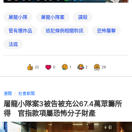
屠龍小隊
屠龍小隊案
謀殺
管有爆炸品
逃犯條例相關聆訊
恐怖襲擊
法庭
22
0
1
2
29
港聞
社會新聞
屠龍小隊案3被告被充公67.4萬眾籌所
得 官指款項屬恐怖分子財產