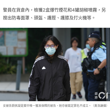
警員在貨倉內，檢獲2盒爆竹煙花和4罐胡椒噴霧，另
搜出防毒面罩、頭盔、護脛、護膝及打火機等。
女被告劉佩凝是案中唯一獲准保釋的被告，她亦被裁定罪名不成立。（黃浩謙攝）