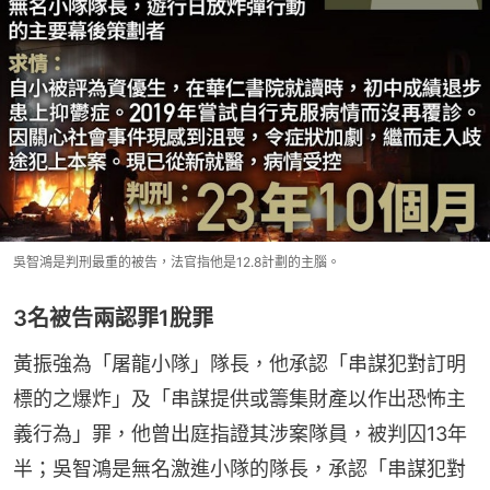
吳智鴻是判刑最重的被告，法官指他是12.8計劃的主腦。
3名被告兩認罪1脫罪
黃振強為「屠龍小隊」隊長，他承認「串謀犯對訂明
標的之爆炸」及「串謀提供或籌集財產以作出恐怖主
義行為」罪，他曾出庭指證其涉案隊員，被判囚13年
半；吳智鴻是無名激進小隊的隊長，承認「串謀犯對