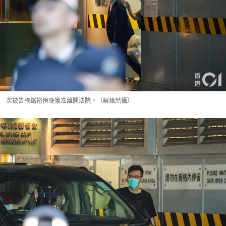
次被告張銘裕傍晚獲准離開法院。（蘇煒然攝）