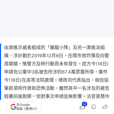
由激進示威者組成的「屠龍小隊」及另一激進派組
織，涉計劃於2019年12月8日，在鬧市放炸彈及向警
員開槍，惟警方及時行動而未有發生。控方今(18日)
申請充公案中3名被告所涉的67.4萬眾籌所得，案件
今(18日)在高等法院處理。律政司代表指出，相信這
筆款項用作資助恐怖活動，雖然其中一名涉及的被告
經審訊後脫罪，但對事次申請並無影響。法官張慧玲
即批出命令，並稱日後會下判辭解釋理據。
54
在Google
追蹤《香港01》