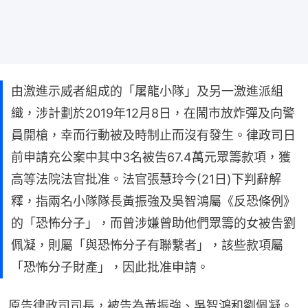
由激進示威者組成的「屠龍小隊」及另一激進派組
織，涉計劃於2019年12月8日，在鬧市放炸彈及向警
員開槍，幸而行動被及時制止而沒有發生。律政司日
前申請充公案中其中3名被告67.4萬元眾籌款項，獲
高等法院法官批准。法官張慧玲今(21日)下判辭解
釋，指兩名小隊隊長黃振強及吳智鴻屬《反恐條例》
的「恐怖分子」，而曾涉嫌曾助他們眾籌的女被告劉
佩凝，則屬「與恐怖分子有聯繫者」，該些款項屬
「恐怖分子財產」，因此批准申請。
原告律政司司長，被告為黃振強、吳智鴻和劉佩凝。 