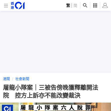
繁
|
简
港聞
社會新聞
屠龍小隊案｜三被告傍晚獲釋離開法
院 控方上訴亦不能改變裁決