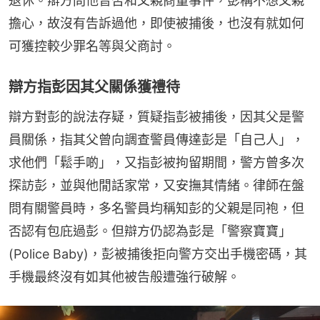
退休。辯方問他曾否和父親商量事件，彭稱不想父親
擔心，故沒有告訴過他，即使被捕後，也沒有就如何
可獲控較少罪名等與父商討。
辯方指彭因其父關係獲禮待
辯方對彭的說法存疑，質疑指彭被捕後，因其父是警
員關係，指其父曾向調查警員傳達彭是「自己人」，
求他們「鬆手啲」，又指彭被拘留期間，警方曾多次
探訪彭，並與他閒話家常，又安撫其情緒。律師在盤
問有關警員時，多名警員均稱知彭的父親是同袍，但
否認有包庇過彭。但辯方仍認為彭是「警察寶寶」
(Police Baby)，彭被捕後拒向警方交出手機密碼，其
手機最終沒有如其他被告般遭強行破解。