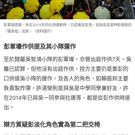
彭軍壕透露，他在2014年的佔領運動時，已認識吳智鴻，並指吳是當時較激進的
「鐵馬組」成員。（資料圖片）
彭軍壕作供提及其小隊運作
至於隸屬吳智鴻小隊的彭軍壕，亦曾出庭作供7天。吳
雖已認罪，但他沒有出庭作供，控方主要仍是靠彭的
口供道吳小隊的運作，及各人的角色，如賴振邦主要
負責製炸彈，許湛榮則是與吳是中學同學兼好友，許
在2014年已與吳一同參與社運等，都是從彭作供時道
出。
辯方質疑彭淡化角色實為第二把交椅