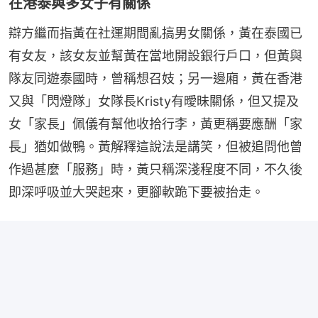
在港泰與多女子有關係
辯方繼而指黃在社運期間亂搞男女關係，黃在泰國已
有女友，該女友並幫黃在當地開設銀行戶口，但黃與
隊友同遊泰國時，曾稱想召妓；另一邊廂，黃在香港
又與「閃燈隊」女隊長Kristy有曖昧關係，但又提及
女「家長」佩儀有幫他收拾行李，黃更稱要應酬「家
長」猶如做鴨。黃解釋這說法是講笑，但被追問他曾
作過甚麼「服務」時，黃只稱深淺程度不同，不久後
即深呼吸並大哭起來，更腳軟跪下要被抬走。