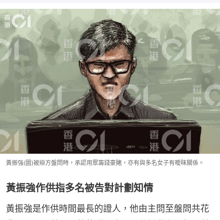
黃振強(圖)被辯方盤問時，承認用眾籌錢豪賭，亦有與多名女子有曖昩關係。
黃振強作供指多名被告對計劃知情
黃振強是作供時間最長的證人，他由主問至盤問共花