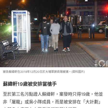
被告蘇緯軒在2019年12月20日於大埔翠屏商場被捕。(資料圖片)
蘇緯軒19歲被安排當槍手
至於第三名污點證人蘇緯軒，案發時只得19歲，他並
非「屠龍」或吳小隊成員，而是被安排在「大計劃」