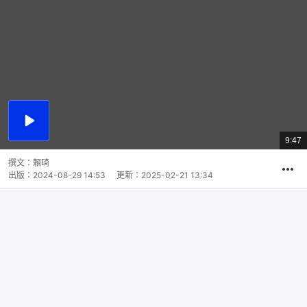
播
放
9:47
總
影
共
片
時
撰文：
賴琦
間
出版：
2024-08-29 14:53
更新：
2025-02-21 13:34