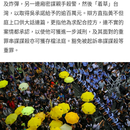
及炸彈，另一邊廂密謀親手殺警，然後「着草」台
灣，以取得吳承諾給予的逾百萬元。辯方直指黃不但
庭上口供大話連篇，更指他為求配合控方，連不實的
案情都承認，以使他可獲進一步減刑，及其面對的重
罪串謀謀殺亦可獲存檔法庭。豁免被起訴串謀謀殺等
重罪。