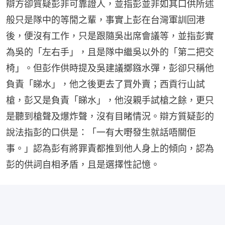
辯方卻質疑彭非可靠證人，並指彭並非如其口供所述
般只是隊中的等閒之輩，事實上彭在台灣軍訓回港
後，便沒有工作，只是跟隨吳出席會議等，並指彭實
為吳的「左右手」，且是隊中繼吳以外的「第二把交
椅」。但彭作供時提及吳建議擲鏹水彈，彭卻只稱他
負責「睇水」，他之後更去了買外賣；西貢行山試
槍，彭又是負責「睇水」，他沒親手試槍之餘，更只
是聽到槍聲及爆炸聲，沒有目睹情況。辯方質疑彭的
說法指彭的口供是：「一有大嘢發生就話唔關佢
事。」認為彭有將罪責都推到他人身上的傾向，認為
彭的供詞自相矛盾，且是選擇性記憶。