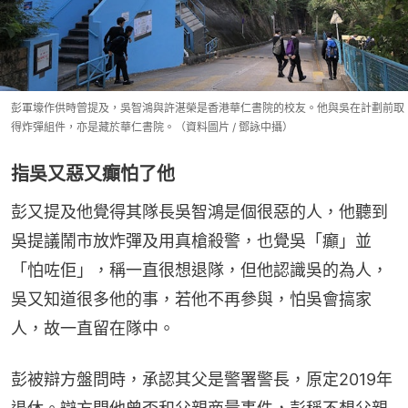
彭軍壕作供時曾提及，吳智鴻與許湛榮是香港華仁書院的校友。他與吳在計劃前取
得炸彈組件，亦是藏於華仁書院。（資料圖片 / 鄧詠中攝）
指吳又惡又癲怕了他
彭又提及他覺得其隊長吳智鴻是個很惡的人，他聽到
吳提議鬧市放炸彈及用真槍殺警，也覺吳「癲」並
「怕咗佢」，稱一直很想退隊，但他認識吳的為人，
吳又知道很多他的事，若他不再參與，怕吳會搞家
人，故一直留在隊中。
彭被辯方盤問時，承認其父是警署警長，原定2019年