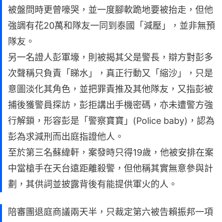
被盤問時更曾嚎哭，並一度腳軟跪地要被抬走，但他
強調有花20萬和隊友一同到泰國「減壓」，並非無預
隊友。
另一名證人彭軍壕，則被揭其父是警長，辯方對彭多
次聲稱只負責「睇水」，真正行動又「縮沙」，只是
意圖淡化其角色，並把罪責推及其他隊友，又指彭被
捕後獲警員探訪，彭拒講出手機密碼，亦未遭警方強
行解鎖，形容彭是「警察寶寶」(Police baby)，認為
彭為求減刑而出庭指證他人。
至於第三名蘇緯軒，案發時只得19歲，他被安排在案
中當槍手在天台遠距離殺警，但他稱其實無意參與計
劃，其供詞並披露背後有能提供軍火的人。
陪審團退庭商議兩天半，只裁定第六被告賴振邦一項