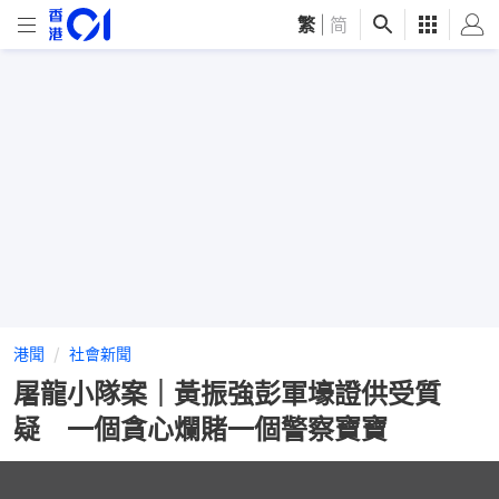
繁
|
简
港聞
社會新聞
屠龍小隊案｜黃振強彭軍壕證供受質
疑 一個貪心爛賭一個警察寶寶