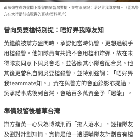
黃振強在辯方盤問下認曾向吳智鴻要槍，並有跟吳說：唔好畀我隊友知。（圖為警
方在大行動前檢取得的真槍/資料圖片）
曾向吳要槍特別提：唔好畀我隊友知
黃繼續被辯方盤問時，承認他當時仇警，更想過親手
用槍殺警。他知隊員有共識不會用槍和炸彈，故在未
得隊友同意下與吳會晤，並答應其小隊會配合吳。他
其後更曾私自問吳要槍殺警，並特別強調：「唔好畀
我teammate知。」黃在與警方的會面錄影亦提過，
吳承諾事成後到台灣，會給百多萬資金予「屠龍」。
準備殺警後着草台灣
辯方指黃一心只為博減刑而「拖人落水」，誣指隊友
及劉對計劃知情，實情是他一邊隱瞞隊友計劃會有槍