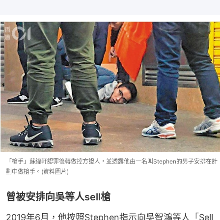
「槍手」蘇緯軒認罪後轉做控方證人，並透露他由一名叫Stephen的男子安排在計
劃中做槍手。(資料圖片)
曾被安排向吳等人sell槍
2019年6月，他按照Stephen指示向吳智鴻等人「Sell