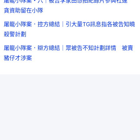
屠龍小隊案・六｜被告李家田想拍紀錄片參與社運
貪資助留在小隊
屠龍小隊案．控方總結｜引大量TG訊息指各被告知曉
殺警計劃
屠龍小隊案．辯方總結｜眾被告不知計劃詳情 被賣
豬仔才涉案