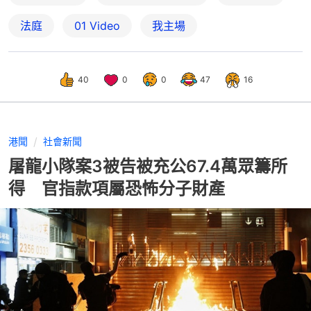
法庭
01 Video
我主場
40
0
0
47
16
港聞
社會新聞
屠龍小隊案3被告被充公67.4萬眾籌所
得 官指款項屬恐怖分子財產