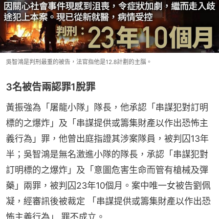
吳智鴻是判刑最重的被告，法官指他是12.8計劃的主腦。
3名被告兩認罪1脫罪
黃振強為「屠龍小隊」隊長，他承認「串謀犯對訂明
標的之爆炸」及「串謀提供或籌集財產以作出恐怖主
義行為」罪，他曾出庭指證其涉案隊員，被判囚13年
半；吳智鴻是無名激進小隊的隊長，承認「串謀犯對
訂明標的之爆炸」及「意圖危害生命而管有槍械及彈
藥」兩罪，被判囚23年10個月。案中唯一女被告劉佩
凝，經審訊後被裁定 「串謀提供或籌集財產以作出恐
怖主義行為」 罪不成立。