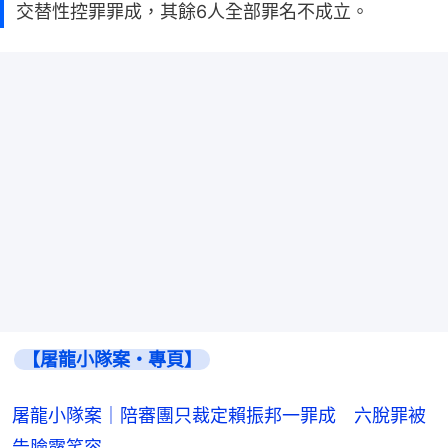
交替性控罪罪成，其餘6人全部罪名不成立。
【屠龍小隊案・專頁】
屠龍小隊案｜陪審團只裁定賴振邦一罪成 六脫罪被
告臉露笑容