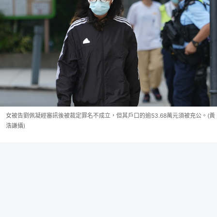
女被告劉佩凝經審訊後被裁定罪名不成立，但其戶口的逾53.68萬元須被充公。(黃
浩謙攝)