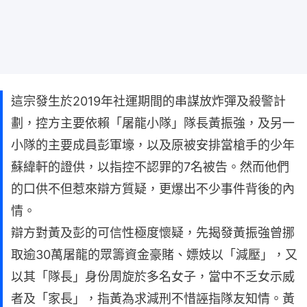
這宗發生於2019年社運期間的串謀放炸彈及殺警計
劃，控方主要依賴「屠龍小隊」隊長黃振強，及另一
小隊的主要成員彭軍壕，以及原被安排當槍手的少年
蘇緯軒的證供，以指控不認罪的7名被告。然而他們
的口供不但惹來辯方質疑，更爆出不少事件背後的內
情。
辯方對黃及彭的可信性極度懷疑，先揭發黃振強曾挪
取逾30萬屠龍的眾籌資金豪賭、嫖妓以「減壓」，又
以其「隊長」身份周旋於多名女子，當中不乏女示威
者及「家長」，指黃為求減刑不惜誣指隊友知情。黃