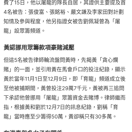
費了15日，他以屠龍的隊長自居，其證供主要提及首
4名被告：張俊富、張銘裕、嚴文謙及李家田對計劃
知情及參與程度，他另指證女被告劉佩凝曾為「屠
龍」設眾籌頻道。
黃認挪用眾籌款項豪賭減壓
但這5名被告律師輪流盤問黃時，先揭黃「貪心爛
賭」的一面，並引用黃在馬會戶口的投注紀錄，顯示
黃於當年11月1日至12月9日，即「育龍」頻道成立後
至他被捕期間，黃曾投注29萬7千元，黃被再三追問
下承認他曾挪用「屠龍」眾籌資金去賭博。律師繼而
指，根據黃和劉於12月7日的訊息紀錄，劉稱「育
龍」當時應至少籌得50萬，黃卻稱只有30多萬。