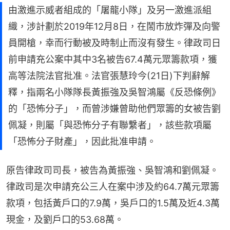
由激進示威者組成的「屠龍小隊」及另一激進派組
織，涉計劃於2019年12月8日，在鬧市放炸彈及向警
員開槍，幸而行動被及時制止而沒有發生。律政司日
前申請充公案中其中3名被告67.4萬元眾籌款項，獲
高等法院法官批准。法官張慧玲今(21日)下判辭解
釋，指兩名小隊隊長黃振強及吳智鴻屬《反恐條例》
的「恐怖分子」，而曾涉嫌曾助他們眾籌的女被告劉
佩凝，則屬「與恐怖分子有聯繫者」，該些款項屬
「恐怖分子財產」，因此批准申請。
原告律政司司長，被告為黃振強、吳智鴻和劉佩凝。 
律政司是次申請充公三人在案中涉及約64.7萬元眾籌
款項，包括黃戶口的7.9萬，吳戶口的1.5萬及近4.3萬
現金，及劉戶口的53.68萬。