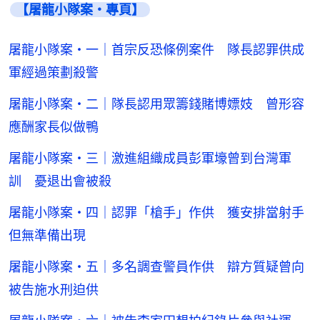
【屠龍小隊案・專頁】
屠龍小隊案・一｜首宗反恐條例案件 隊長認罪供成
軍經過策劃殺警
屠龍小隊案・二｜隊長認用眾籌錢賭博嫖妓 曾形容
應酬家長似做鴨
屠龍小隊案・三｜激進組織成員彭軍壕曾到台灣軍
訓 憂退出會被殺
屠龍小隊案・四｜認罪「槍手」作供 獲安排當射手
但無準備出現
屠龍小隊案・五｜多名調查警員作供 辯方質疑曾向
被告施水刑迫供