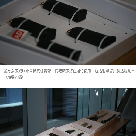
警方指示威以來首檢真槍實彈，情報顯示將在遊行使用，包括射撃警員製造混亂。
（賴雯心攝）