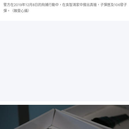
警方在2019年12月8日的拘捕行動中，在吳智鴻家中搜出真槍，子彈匣及106發子
彈。（賴雯心攝）