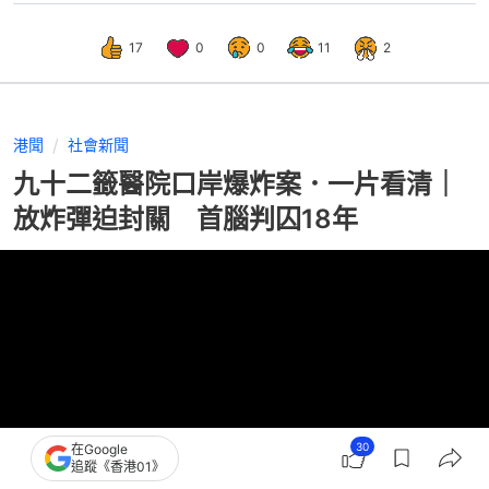
17
0
0
11
2
港聞
社會新聞
九十二籤醫院口岸爆炸案．一片看清｜
放炸彈迫封關 首腦判囚18年
30
在Google
追蹤《香港01》