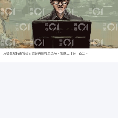
黃振強被捕後曾投訴遭警員毆打及恐嚇，但庭上作另一說法。