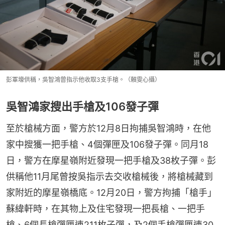
彭軍壕供稱，吳智鴻曾指示他收取3支手槍。（賴雯心攝）
吳智鴻家搜出手槍及106發子彈
至於槍械方面，警方於12月8日拘捕吳智鴻時，在他
家中搜獲一把手槍、4個彈匣及106發子彈。同月18
日，警方在摩星嶺附近發現一把手槍及38枚子彈。彭
供稱他11月尾曾按吳指示去交收槍械後，將槍械藏到
家附近的摩星嶺橋底。12月20日，警方拘捕「槍手」
蘇緯軒時，在其物上及住宅發現一把長槍、一把手
槍、6個長槍彈匣連211枚子彈，及2個手槍彈匣連30