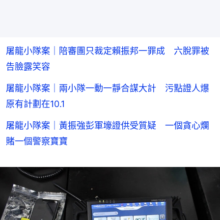
屠龍小隊案｜陪審團只裁定賴振邦一罪成 六脫罪被
告臉露笑容
屠龍小隊案｜兩小隊一動一靜合謀大計 污點證人爆
原有計劃在10.1
屠龍小隊案｜黃振強彭軍壕證供受質疑 一個貪心爛
賭一個警察寶寶