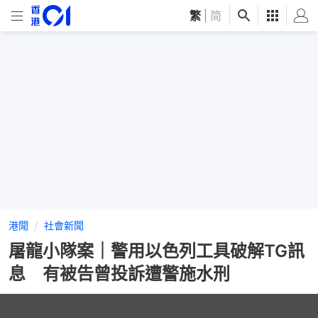
繁
|
简
港聞
社會新聞
屠龍小隊案｜警用以色列工具破解TG訊
息 有被告曾投訴遭警施水刑