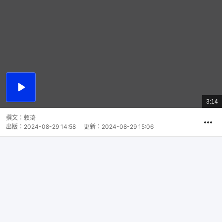
播
放
3:14
總
影
共
片
時
撰文：
賴琦
間
出版：
2024-08-29 14:58
更新：
2024-08-29 15:06