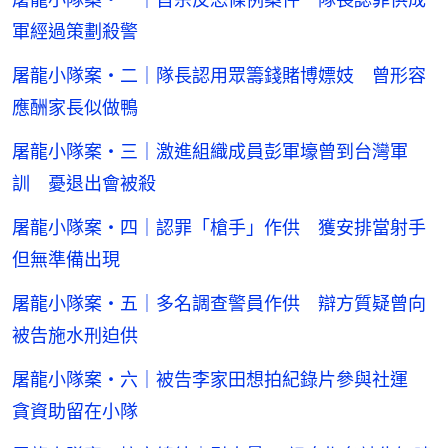
軍經過策劃殺警
屠龍小隊案・二｜隊長認用眾籌錢賭博嫖妓 曾形容
應酬家長似做鴨
屠龍小隊案・三｜激進組織成員彭軍壕曾到台灣軍
訓 憂退出會被殺
屠龍小隊案・四｜認罪「槍手」作供 獲安排當射手
但無準備出現
屠龍小隊案・五｜多名調查警員作供 辯方質疑曾向
被告施水刑迫供
屠龍小隊案・六｜被告李家田想拍紀錄片參與社運
貪資助留在小隊