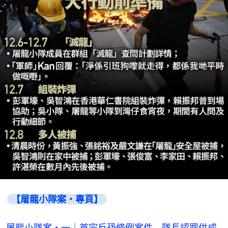
【屠龍小隊案・專頁】
屠龍小隊案・一｜首宗反恐條例案件 隊長認罪供成