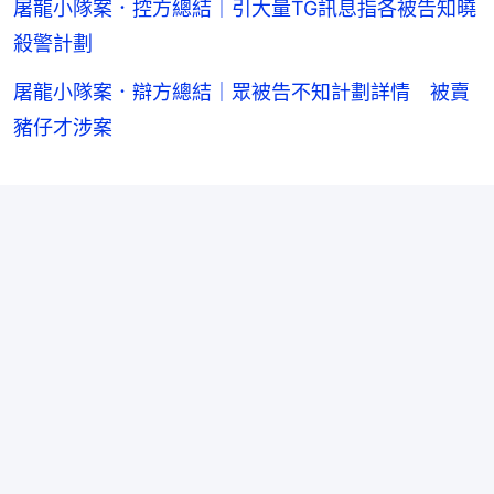
屠龍小隊案．控方總結｜引大量TG訊息指各被告知曉
殺警計劃
屠龍小隊案．辯方總結｜眾被告不知計劃詳情 被賣
豬仔才涉案