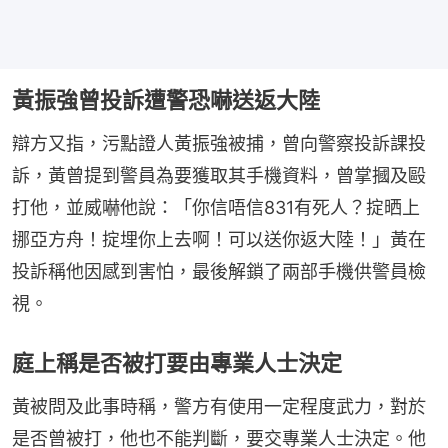
黃振強曾投訴遭警恐嚇送返大陸
辯方又指，污點證人黃振強被捕，曾向警察投訴課投
訴，黃曾提到警員為要獲取其手機資料，曾掌摑及毆
打他，並威嚇他說：「你信唔信831有死人？掟晒上
挪亞方舟！掟埋你上去啊！可以送你返大陸！」黃在
投訴稱他因感到害怕，最後解鎖了兩部手機供警員檢
視。
庭上稱是否被打要由專業人士決定
黃被問及此事時稱，警方有使用一定程度武力，對於
是否曾被打，他也不能判斷，要交專業人士決定。他