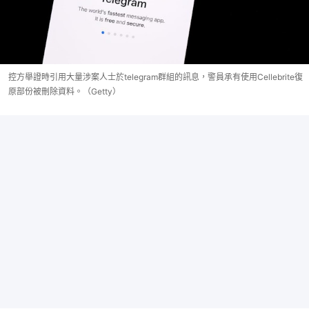
控方舉證時引用大量涉案人士於telegram群組的訊息，警員承有使用Cellebrite復
原部份被刪除資料。（Getty）