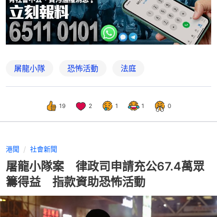
屠龍小隊
恐怖活動
法庭
19
2
1
1
0
港聞
社會新聞
屠龍小隊案 律政司申請充公67.4萬眾
籌得益 指款資助恐怖活動