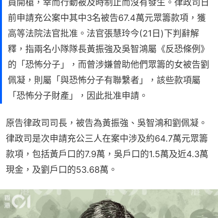
員開槍，幸而行動被及時制止而沒有發生。律政司日
前申請充公案中其中3名被告67.4萬元眾籌款項，獲
高等法院法官批准。法官張慧玲今(21日)下判辭解
釋，指兩名小隊隊長黃振強及吳智鴻屬《反恐條例》
的「恐怖分子」，而曾涉嫌曾助他們眾籌的女被告劉
佩凝，則屬「與恐怖分子有聯繫者」，該些款項屬
「恐怖分子財產」，因此批准申請。
原告律政司司長，被告為黃振強、吳智鴻和劉佩凝。 
律政司是次申請充公三人在案中涉及約64.7萬元眾籌
款項，包括黃戶口的7.9萬，吳戶口的1.5萬及近4.3萬
現金，及劉戶口的53.68萬。