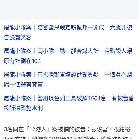
屠龍小隊案｜陪審團只裁定賴振邦一罪成 六脫罪被
告臉露笑容
屠龍小隊案｜兩小隊一動一靜合謀大計 污點證人爆
原有計劃在10.1
屠龍小隊案｜黃振強彭軍壕證供受質疑 一個貪心爛
賭一個警察寶寶
屠龍小隊案｜警用以色列工具破解TG訊息 有被告曾
投訴遭警施水刑
3名同在「12港人」案被捕的被告：張俊富、張銘裕