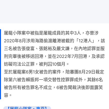
屠龍小隊案中被指是屠龍成員的其中3人，亦曾涉
2020年8月涉用海路偷渡離港被截的「12港人」，該
三名被告張俊富、張銘裕及嚴文謙，在內地認罪並服
刑完畢後被移送回港，並在2022年7月回港，及承認
妨礙司法公正罪，被判囚10個月。
至於屠龍案6男1女被告的案件，陪審團8月29日裁定
除第六被告賴振邦一項交替性控罪罪成外，其餘6名
被告所有被告罪名不成立，6被告聞裁決後即面露笑
容。
【屠龍小隊案・專頁】