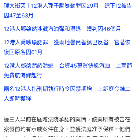
理大衝突｜12港人郭子麟暴動罪囚29月 餘下12被告
囚47至63月
12港人鄧棨然涉藏汽油彈和潛逃 遭判囚46個月
12港人喬映瑜認罪 獲兩地警員善誘已反省 官著恢
復回原名囚61月
12港人鄧棨然認潛逃 合資45萬買快艇汽油 上兩節
免費航海課起行
兩名12港人指刑期執行時令囚禁期增 上訴庭今准二
人即時獲釋
據三人早前在區域法院承認的案情，該案所有被告在
案發前均有示威案件在身，並獲法庭准予保釋。他們