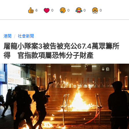
6
0
0
0
0
港聞
社會新聞
屠龍小隊案3被告被充公67.4萬眾籌所
得 官指款項屬恐怖分子財產