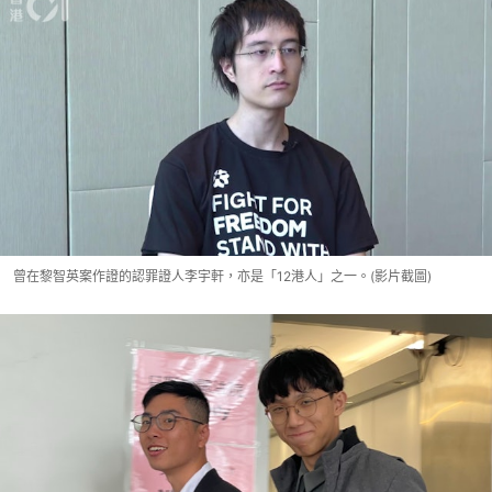
曾在黎智英案作證的認罪證人李宇軒，亦是「12港人」之一。(影片截圖)