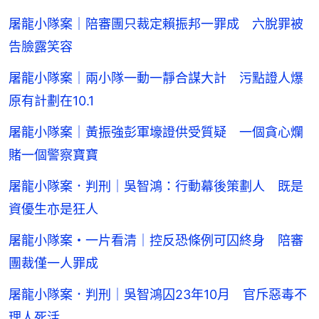
屠龍小隊案｜陪審團只裁定賴振邦一罪成 六脫罪被
告臉露笑容
屠龍小隊案｜兩小隊一動一靜合謀大計 污點證人爆
原有計劃在10.1
屠龍小隊案｜黃振強彭軍壕證供受質疑 一個貪心爛
賭一個警察寶寶
屠龍小隊案．判刑｜吳智鴻：行動幕後策劃人 既是
資優生亦是狂人
屠龍小隊案・一片看清｜控反恐條例可囚終身 陪審
團裁僅一人罪成
屠龍小隊案．判刑｜吳智鴻囚23年10月 官斥惡毒不
理人死活