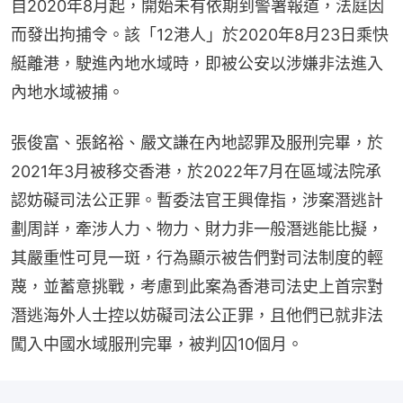
自2020年8月起，開始未有依期到警署報道，法庭因
而發出拘捕令。該「12港人」於2020年8月23日乘快
艇離港，駛進內地水域時，即被公安以涉嫌非法進入
內地水域被捕。
張俊富、張銘裕、嚴文謙在內地認罪及服刑完畢，於
2021年3月被移交香港，於2022年7月在區域法院承
認妨礙司法公正罪。暫委法官王興偉指，涉案潛逃計
劃周詳，牽涉人力、物力、財力非一般潛逃能比擬，
其嚴重性可見一斑，行為顯示被告們對司法制度的輕
蔑，並蓄意挑戰，考慮到此案為香港司法史上首宗對
潛逃海外人士控以妨礙司法公正罪，且他們已就非法
闖入中國水域服刑完畢，被判囚10個月。