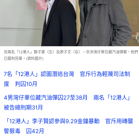
另兩名「12港人」鄭子豪（左）及廖子文（右），亦涉灣仔單位藏汽油彈案，他們
已服刑完畢。(資料圖片)
7名「12港人」認圖潛逃台灣 官斥行為輕蔑司法制
度 判囚10月
4男灣仔單位藏汽油彈囚27至38月 兩名「12港人」
被告總刑期31月
「12港人」李子賢認參與9.29金鐘暴動 官斥用磚襲
警狠毒 囚42月