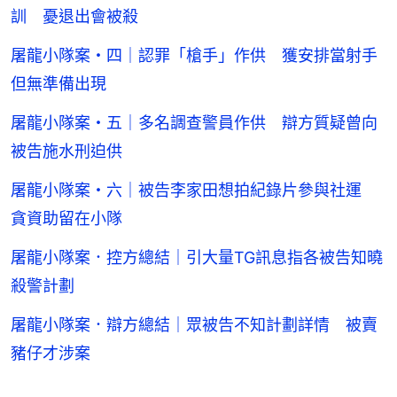
訓 憂退出會被殺
屠龍小隊案・四｜認罪「槍手」作供 獲安排當射手
但無準備出現
屠龍小隊案・五｜多名調查警員作供 辯方質疑曾向
被告施水刑迫供
屠龍小隊案・六｜被告李家田想拍紀錄片參與社運
貪資助留在小隊
屠龍小隊案．控方總結｜引大量TG訊息指各被告知曉
殺警計劃
屠龍小隊案．辯方總結｜眾被告不知計劃詳情 被賣
豬仔才涉案