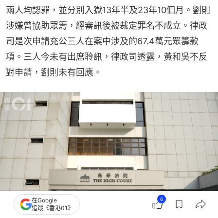
兩人均認罪，並分別入獄13年半及23年10個月。劉則
涉嫌曾協助眾籌，經審訊後被裁定罪名不成立。律政
司是次申請充公三人在案中涉及的67.4萬元眾籌款
項。三人今未有出席聆訊，律政司透露，黃和吳不反
對申請，劉則未有回應。
6
在Google
追蹤《香港01》