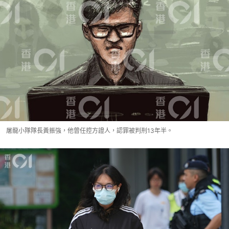
屠龍小隊隊長黃振強，他曾任控方證人，認罪被判刑13年半。