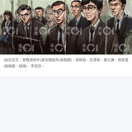
(由右至左，懲教員除外)被告賴振邦(無眼鏡)、張銘裕、許湛榮、嚴文謙、張俊富
(無眼鏡，細頭)、李家田。