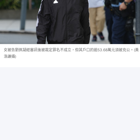
女被告劉佩凝經審訊後被裁定罪名不成立，但其戶口的逾53.68萬元須被充公。(黃
浩謙攝)