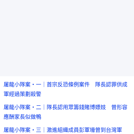
屠龍小隊案・一｜首宗反恐條例案件 隊長認罪供成
軍經過策劃殺警
屠龍小隊案・二｜隊長認用眾籌錢賭博嫖妓 曾形容
應酬家長似做鴨
屠龍小隊案・三｜激進組織成員彭軍壕曾到台灣軍