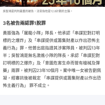
吳智鴻是判刑最重的被告，法官指他是12.8計劃的主腦。
3名被告兩認罪1脫罪
黃振強為「屠龍小隊」隊長，他承認「串謀犯對訂明
標的之爆炸」及「串謀提供或籌集財產以作出恐怖主
義行為」罪，他曾出庭指證其涉案隊員，被判囚13年
半；吳智鴻是無名激進小隊的隊長，承認「串謀犯對
訂明標的之爆炸」及「意圖危害生命而管有槍械及彈
藥」兩罪，被判囚23年10個月。案中唯一女被告劉佩
凝，經審訊後被裁定 「串謀提供或籌集財產以作出恐
怖主義行為」 罪不成立。