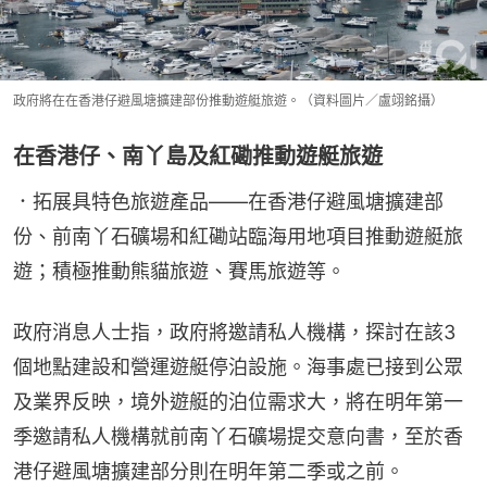
政府將在在香港仔避風塘擴建部份推動遊艇旅遊。（資料圖片／盧翊銘攝）
在香港仔、南丫島及紅磡推動遊艇旅遊
．拓展具特色旅遊產品——在香港仔避風塘擴建部
份、前南丫石礦場和紅磡站臨海用地項目推動遊艇旅
遊；積極推動熊貓旅遊、賽馬旅遊等。
政府消息人士指，政府將邀請私人機構，探討在該3
個地點建設和營運遊艇停泊設施。海事處已接到公眾
及業界反映，境外遊艇的泊位需求大，將在明年第一
季邀請私人機構就前南丫石礦場提交意向書，至於香
港仔避風塘擴建部分則在明年第二季或之前。