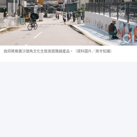
政府將推廣沙頭角文化生態旅遊路線產品。（資料圖片／周令知攝）