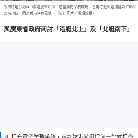
政府將增加約600個遊艇新泊位，涵蓋前南丫石礦場、香港仔避風塘擴建及紅磡站
臨海項目。圖為香港仔避風塘。（資料圖片／盧翊銘攝）
與廣東省政府商討「港艇北上」及「北艇南下」
4. 提升電子業務系統，容許訪港遊艇提前一站式提交