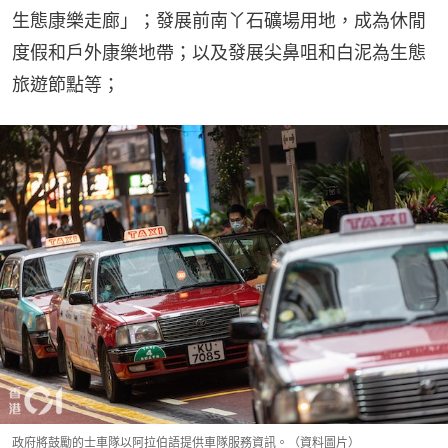
生態康樂走廊」；發展前南丫石礦場用地，成為休閒
度假和戶外康樂地帶；以及發展尖鼻咀和白泥為生態
旅遊節點等；
政府將鼓勵的士車隊以阿拉伯語提供車隊服務資訊。（資料圖片）