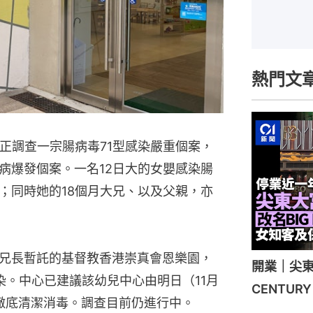
熱門文
正調查一宗腸病毒71型感染嚴重個案，
病爆發個案。一名12日大的女嬰感染腸
；同時她的18個月大兄、以及父親，亦
兄長暫託的基督教香港崇真會恩樂園，
開業｜尖東
染。中心已建議該幼兒中心由明日（11月
CENTU
行徹底清潔消毒。調查目前仍進行中。