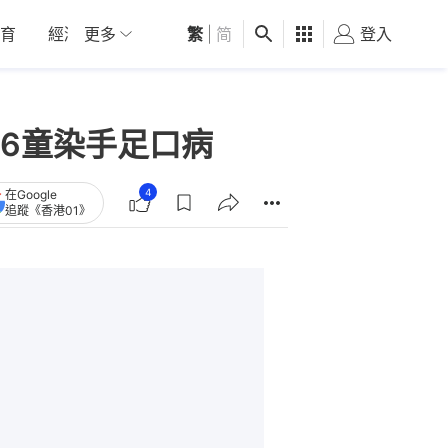
育
經濟
更多
01深圳
繁
觀點
|
简
健康
好食玩飛
登入
女
6童染手足口病
4
在Google
追蹤《香港01》