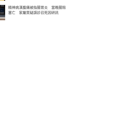
精神病漢腹痛被指腸胃炎 當晚腸阻
塞亡 家屬質疑誤診召死因研訊