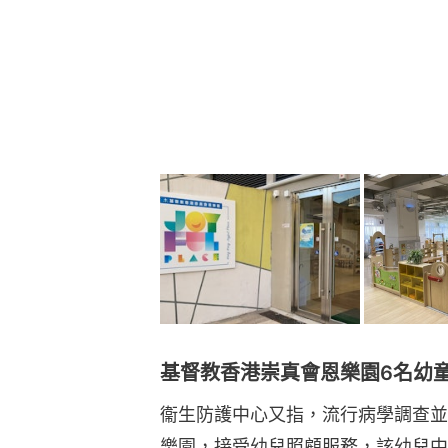
基督教香港崇真會恩樂園6名幼童
衞生防護中心又指，流行病學調查並
樂園，接受幼兒照顧服務，該幼兒中