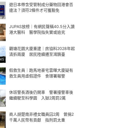
遊日本帶含受管制成分藥物回港會否
違法？須符2條件才可獲豁免
JUPAS放榜｜有網民聲稱40.5分入讀
港大醫科 醫學院指失實或追究
觀塘花園大廈重建｜房協料2028年起
清拆兩廈 居民陸續遷至鴻鵠臺
:45
假救生員｜跑馬地豪宅雲暉大廈疑有
救生員用虛假證件 食環署報警
休班警長酒後仍開車 警署撞警車後
繼續駛至科學園 入獄2周罰2萬
商人胡楚南非禮女職員囚2周 曾捐2
千萬人民幣有貢獻 指刑罰太重