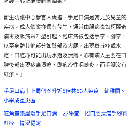
防護中心正繼續調查個案。
衞生防護中心發言人說指，手足口病是常見於兒童的
疾病，成人個案亦偶有發生，通常由腸病毒如柯薩奇
病毒及腸病毒71型引起。臨床病徵包括手掌、腳掌，
以至身體其他部分如臀部及大腿，出現斑丘疹或水
疱，口腔亦可能出現水疱及潰瘍。亦有病人主要在口
腔後部出現疼痛潰瘍，即疱疹性咽峽炎，而手腳沒有
紅疹。」
手足口病｜上周個案升近5倍共53人染疫 幼稚園、
小學成重災區
旺角童樂居爆手足口病 27學童中招口腔潰瘍手腳有
紅疹 情況穩定