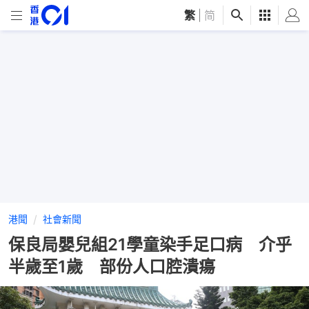
繁
|
简
港聞
社會新聞
保良局嬰兒組21學童染手足口病 介乎
半歲至1歲 部份人口腔潰瘍