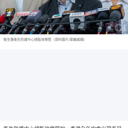
衞生署衞生防護中心總監徐樂堅（資料圖片/梁鵬威攝)