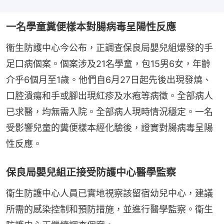
一名學童糞便樣本對腸病毒呈陽性反應
衞生防護中心今公布，正調查保良局嬰兒組爆發的手
足口病個案。個案涉及21名學童，包15男6女，年齡
介乎6個月至1歲。他們自6月27日起先後出現發燒、
口腔潰瘍和手或腳出現紅疹及水疱等病徵。全部病人
已求醫，均無需入院。全部病人現時情況穩定。一名
受影響兒童的糞便樣本經化驗後，證實對腸病毒呈陽
性反應。
保良局嬰兒組正接受防護中心醫學監察
衞生防護中心人員已實地視察該留宿幼兒中心，建議
所需的感染控制和預防措施，並進行醫學監察。衞生