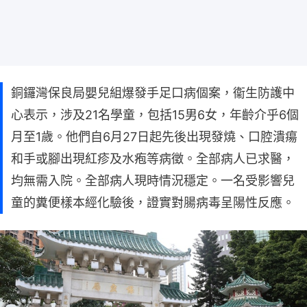
銅鑼灣保良局嬰兒組爆發手足口病個案，衞生防護中
心表示，涉及21名學童，包括15男6女，年齡介乎6個
月至1歲。他們自6月27日起先後出現發燒、口腔潰瘍
和手或腳出現紅疹及水疱等病徵。全部病人已求醫，
均無需入院。全部病人現時情況穩定。一名受影響兒
童的糞便樣本經化驗後，證實對腸病毒呈陽性反應。