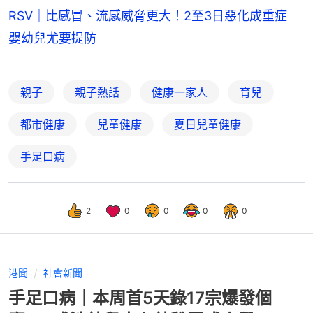
RSV｜比感冒、流感威脅更大！2至3日惡化成重症
嬰幼兒尤要提防
親子
親子熱話
健康一家人
育兒
都市健康
兒童健康
夏日兒童健康
手足口病
2
0
0
0
0
港聞
社會新聞
手足口病｜本周首5天錄17宗爆發個