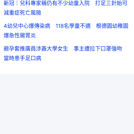
新冠｜兒科專家稱仍有不少幼童入院 打足三針始可
減重症死亡風險
4幼兒中心爆傳染病 118名學童不適 根德園幼稚園
爆急性腸胃炎
避孕套推廣員涉姦大學女生 事主遭拉下口罩強吻
當時患手足口病