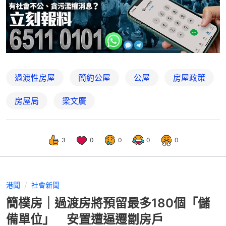
過渡性房屋
簡約公屋
公屋
房屋政策
房屋局
梁文廣
3
0
0
0
0
港聞
社會新聞
簡樸房｜過渡房將預留最多180個「儲
備單位」 安置遭逼遷劏房戶