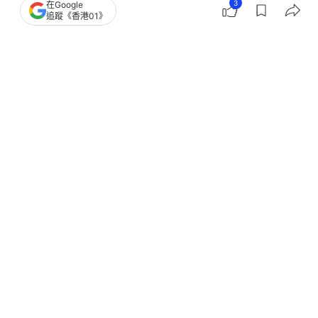
3
在Google
簡樸房｜義華大廈40戶暫毋須搬 過渡
追蹤《香港01》
房計劃預留單位作緊急儲備用
撰文：
林遠航
出版：
2026-05-20 00:00
更新：
2026-05-20 18:12