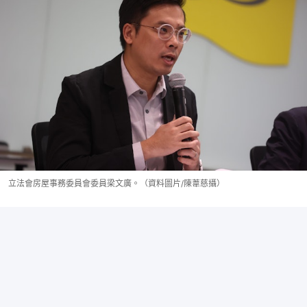
立法會房屋事務委員會委員梁文廣。（資料圖片/陳葦慈攝）