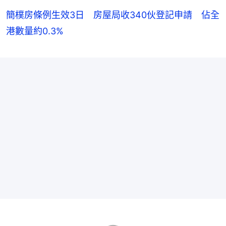
簡樸房條例生效3日 房屋局收340伙登記申請 佔全
港數量約0.3%