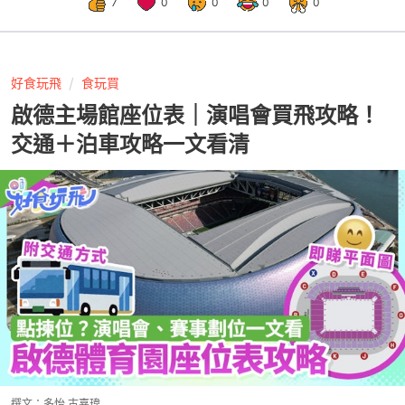
7
0
0
0
0
好食玩飛
食玩買
啟德主場館座位表｜演唱會買飛攻略！
交通＋泊車攻略一文看清
撰文：
多怡 古嘉瑋