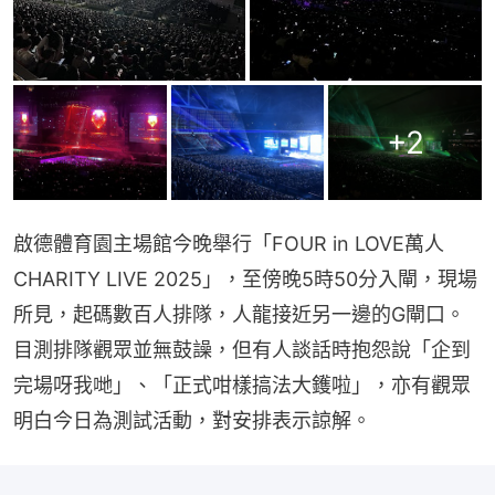
+
2
啟德體育園主場館今晚舉行「FOUR in LOVE萬人
CHARITY LIVE 2025」，至傍晚5時50分入閘，現場
所見，起碼數百人排隊，人龍接近另一邊的G閘口。
目測排隊觀眾並無鼓譟，但有人談話時抱怨說「企到
完場呀我哋」、「正式咁樣搞法大鑊啦」，亦有觀眾
明白今日為測試活動，對安排表示諒解。