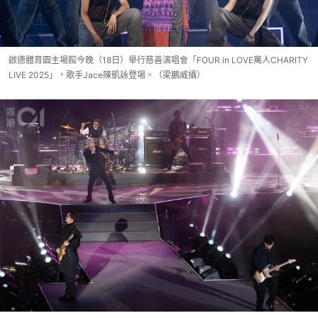
啟德體育園主場館今晚（18日）舉行慈善演唱會「FOUR in LOVE萬人CHARITY
LIVE 2025」，歌手Jace陳凱詠登場。（梁鵬威攝）