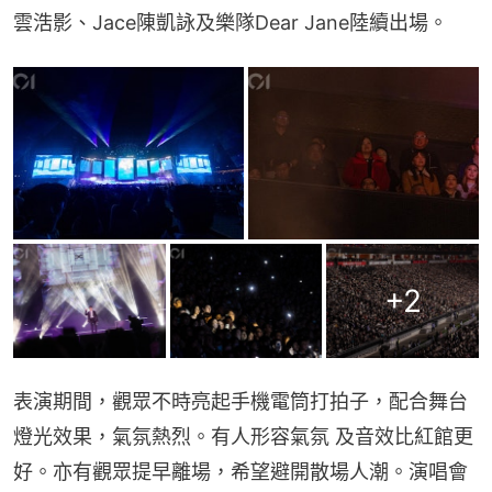
雲浩影、Jace陳凱詠及樂隊Dear Jane陸續出場。
+
2
表演期間，觀眾不時亮起手機電筒打拍子，配合舞台
燈光效果，氣氛熱烈。有人形容氣氛 及音效比紅館更
好。亦有觀眾提早離場，希望避開散場人潮。演唱會