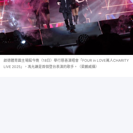
啟德體育園主場館今晚（18日）舉行慈善演唱會「FOUR in LOVE萬人CHARITY
LIVE 2025」，馮允謙是首個登台表演的歌手。（梁鵬威攝）