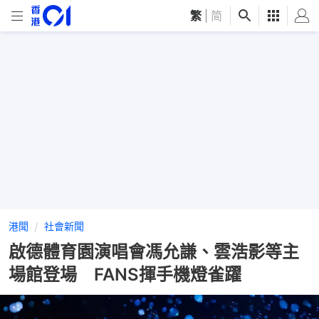
繁
|
简
港聞
社會新聞
啟德體育園演唱會馮允謙、雲浩影等主
場館登場 FANS揮手機燈雀躍