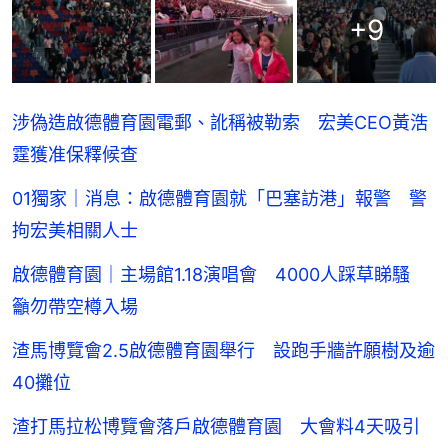
+
9
涉偽造啟德體育園電郵、訛稱被勒索 宏美CEO黃浩
霆獲准保釋候查
01獨家｜消息：啟德體育園就「巴塞訪港」報警 警
拘宏美相關人士
啟德體育園｜主場館1.18演唱會 4000人踩草睇騷
籲勿帶空樽入場
渣馬博覽會2.5啟德體育園舉行 設跑手牆許願樹及逾
40攤位
渣打馬拉松博覽會落戶啟德體育園 大會料4天吸引