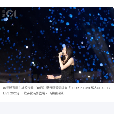
啟德體育園主場館今晚（18日）舉行慈善演唱會「FOUR in LOVE萬人CHARITY
LIVE 2025」，歌手雲浩影登場。（梁鵬威攝）