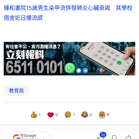
臻和書院15歲男生染甲流併發肺炎心臟衰竭 其學校
宿舍近日爆流感
教育局
1
0
1
0
6
20
在Google