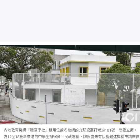
內地教育機構「曦庭學社」租用位處名校網的九龍塘窩打老道101號一間獨立屋，
為12至18歲新來港的中學生辦宿舍。民政署稱，牌照處未有接獲題述機構申請床位