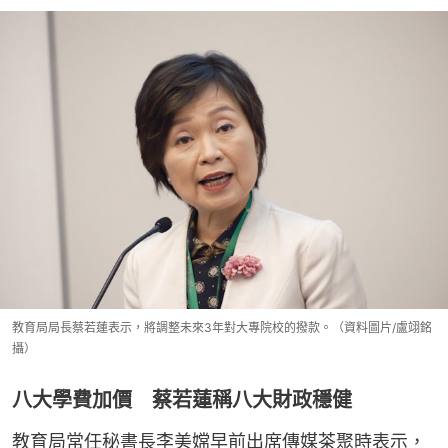
教育局局長蔡若蓮表示，將調整未來3年對大專院校的撥款。（資料圖片/盧翊銘
攝）
八大學費加價 蔡若蓮稱八大財政穩健
教育局常任秘書長李美嫦早前出席傳媒茶聚時表示，