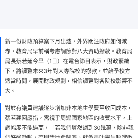
新一份財政預算案下月出爐，外界關注政府如何減
赤，教育局早前稱考慮調節對八大資助撥款。教育局
局長蔡若蓮今早（1日）在電台節目表示，財政緊絀
下，將調整未來3年對大專院校的撥款，並給予校方
適當時間，展開財政規劃，相信調整對各院校影響不
大。
對於有議員建議逐步增加非本地生學費至收回成本，
蔡若蓮回應指，需視乎周邊國家地區的收費水平，上
調幅度不能過高，「若我們貿然調到30幾萬，除非我
們好強勁啦，否則我哋會輸嘅，就係最叻學生唔嚟香