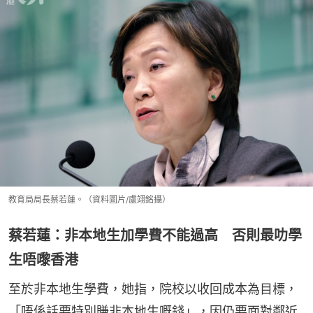
教育局局長蔡若蓮。（資料圖片/盧翊銘攝）
蔡若蓮：非本地生加學費不能過高 否則最叻學
生唔嚟香港
至於非本地生學費，她指，院校以收回成本為目標，
「唔係話要特別賺非本地生嘅錢」，因仍要面對鄰近