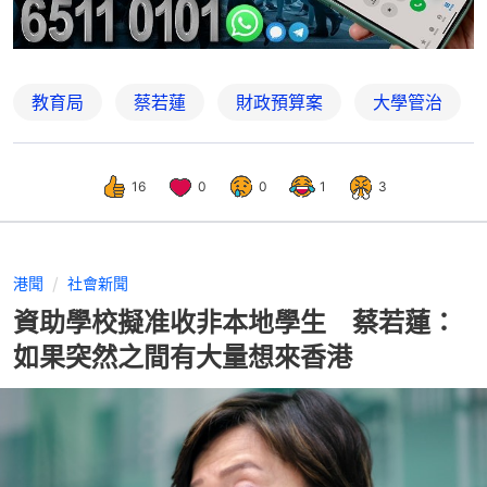
教育局
蔡若蓮
財政預算案
大學管治
16
0
0
1
3
港聞
社會新聞
資助學校擬准收非本地學生 蔡若蓮：
如果突然之間有大量想來香港