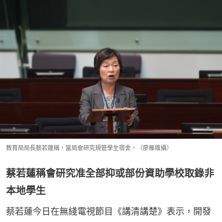
教育局局長蔡若蓮稱，當局會研究規管學生宿舍。（廖雁雄攝）
蔡若蓮稱會研究准全部抑或部份資助學校取錄非
本地學生
蔡若蓮今日在無綫電視節目《講清講楚》表示，開發