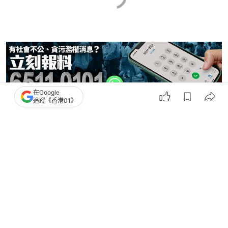
在Google
追蹤《香港01》
器官捐贈
01 Video
我主場
211
40
22
1
0
中國
大國小事
廣西18歲少女病逝 家屬決定捐器官救