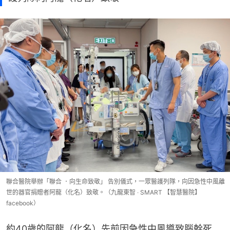
聯合醫院舉辦「聯合 ．向生命致敬」 告別儀式，一眾醫護列隊，向因急性中風離
世的器官捐贈者阿龍（化名）致敬。（九龍東智 ‧ SMART 【智慧醫院】
facebook）
約40歲的阿龍（化名）先前因急性中風導致腦幹死