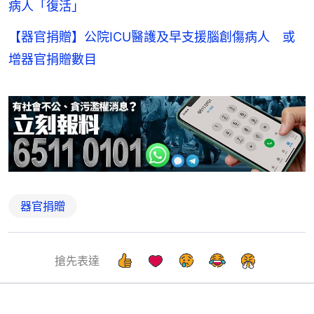
病人「復活」
【器官捐贈】公院ICU醫護及早支援腦創傷病人 或
增器官捐贈數目
器官捐贈
搶先表達