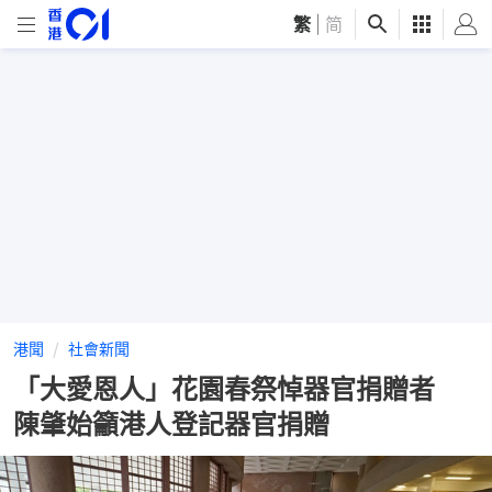
繁
|
简
港聞
社會新聞
「大愛恩人」花園春祭悼器官捐贈者
陳肇始籲港人登記器官捐贈