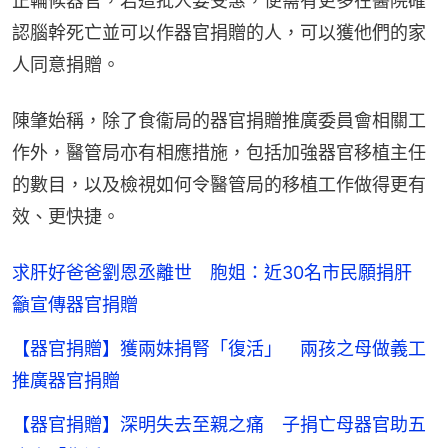
正輪候器官，若這批人要受惠，便需有更多在醫院確
認腦幹死亡並可以作器官捐贈的人，可以獲他們的家
人同意捐贈。
陳肇始稱，除了食衞局的器官捐贈推廣委員會相關工
作外，醫管局亦有相應措施，包括加強器官移植主任
的數目，以及檢視如何令醫管局的移植工作做得更有
效、更快捷。
求肝好爸爸劉恩丞離世 胞姐：近30名市民願捐肝
籲宣傳器官捐贈
【器官捐贈】獲兩妹捐腎「復活」 兩孩之母做義工
推廣器官捐贈
【器官捐贈】深明失去至親之痛 子捐亡母器官助五