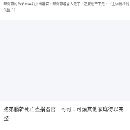
黎劍聰的弟弟15年前捐出器官，黎劍聰坦言人走了，甚麼也帶不走。（主辦機構提
供圖片）
胞弟腦幹死亡盡捐器官　哥哥：可讓其他家庭得以完
整