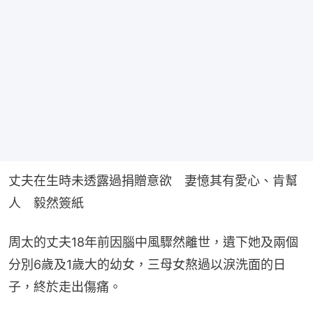
丈夫在生時未透露過捐贈意欲　妻憶其有愛心、肯幫
人　毅然簽紙
周太的丈夫18年前因腦中風驟然離世，遺下她及兩個
分別6歲及1歲大的幼女，三母女熬過以淚洗面的日
子，終於走出傷痛。