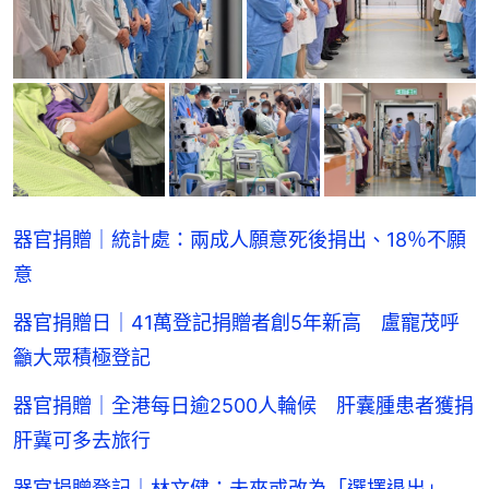
器官捐贈｜統計處：兩成人願意死後捐出、18％不願
意
器官捐贈日｜41萬登記捐贈者創5年新高 盧寵茂呼
籲大眾積極登記
器官捐贈｜全港每日逾2500人輪候 肝囊腫患者獲捐
肝冀可多去旅行
器官捐贈登記｜林文健：未來或改為「選擇退出」