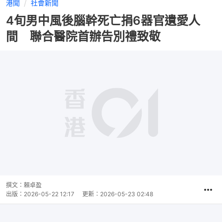
港聞
社會新聞
4旬男中風後腦幹死亡捐6器官遺愛人
間 聯合醫院首辦告別禮致敬
播
放
0:00
總
影
共
片
時
撰文：
賴卓盈
間
出版：
2026-05-22 12:17
更新：
2026-05-23 02:48