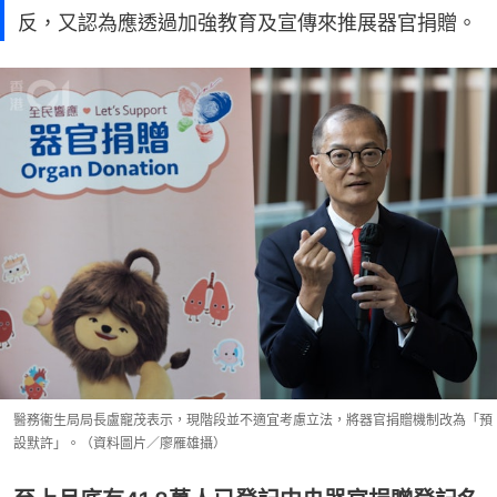
反，又認為應透過加強教育及宣傳來推展器官捐贈。
醫務衞生局局長盧寵茂表示，現階段並不適宜考慮立法，將器官捐贈機制改為「預
設默許」。（資料圖片／廖雁雄攝）