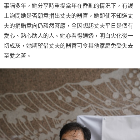
事隔多年，她分享時重提當年在昏亂的情況下，有護
士詢問她是否願意捐出丈夫的器官，她即使不知道丈
夫的捐贈意向仍毅然答應，全因想起丈夫平日是個有
愛心、熱心助人的人。她亦看得通透，明白火化後一
切成灰，她期望借丈夫的器官可令其他家庭免受失去
至愛之苦。