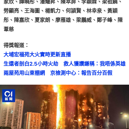
家欣、譚曉彤、潘耀昇、陳萃屏、李穎霖、梁祖饒、
勞顯亮、王海圖、楊凱力、何頴賢、林幸泉、黃穎
彤、陳嘉欣、夏家朗、廖雁雄、梁鵬威、鄭子峰、陳
葦慈
得獎報道：
大埔宏福苑大火實時更新直播
生還者剖白2.5小時火劫　救人獲讚謙稱：我唔係英雄
兩屋苑用山東棚網　京檢測中心：報告百分百假