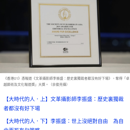
《香港01》憑報道《文革攝影師李振盛：歷史裏獨裁者都沒有好下場》，奪得「卓
越藝術及文化報道獎」大獎。（余俊亮攝）
【大時代的人．上】文革攝影師李振盛：歷史裏獨裁
者都沒有好下場
【大時代的人．下】李振盛：世上沒絕對自由 為自