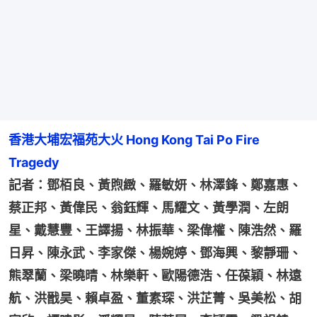
香港大埔宏福苑大火 Hong Kong Tai Po Fire 
Tragedy
記者：鄧栢良、黃煦緻、羅敏妍、林澤鋒、鄭嘉惠、
蔡正邦、黃偉民、翁鈺輝、馬耀文、黃學潤、左朗
星、戴慧豐、王譯揚、林振華、梁偉權、陳浩然、羅
日昇、陳永武、李家傑、楊婉婷、鄧海興、黎靜珊、
熊翠蘭、梁曉晴、林樂軒、歐陽德浩、任葆穎、林遠
航、洪戩昊、賴卓盈、董素琛、洪芷菁、吳美松、胡