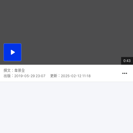
播
放
0:43
總
影
共
片
時
撰文：
韋景全
間
出版：
2019-05-29 23:07
更新：
2025-02-12 11:18