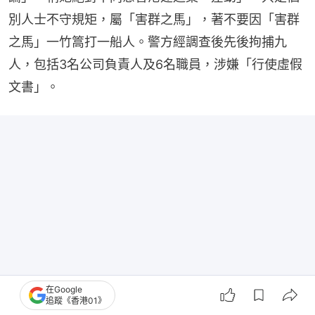
別人士不守規矩，屬「害群之馬」，著不要因「害群
之馬」一竹篙打一船人。警方經調查後先後拘捕九
人，包括3名公司負責人及6名職員，涉嫌「行使虛假
文書」。
在Google
追蹤《香港01》