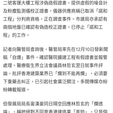
二號客運大樓工程涉偽造假證書，提供虛假的噪音計
及粉塵監測儀校正證書，儀器供應商稱已取消「諾和
工程」分判商資格，正在調查事件。市建局亦承認有
兩個地盤已確認有偽造校正證書，已停止「諾和工
程」的工作。
記者向醫管局查詢後，醫管局率先在12月10日發新聞
稿「自爆」事件，確認醫院擴建工程有假證書並報警
處理。醫療衞生界立法會議員林哲玄翌日就事件評
論，批評香港建築業界已「爛到不能再爛」，必須要
下重藥去糾正，已引起社會廣泛關注，多間傳媒亦紛
紛轉載報道。
但發展局局長甯漢豪同日隔空回應林哲玄的「爛透
論」，稱她絕對不同意香港建造業「差勁」，只是個