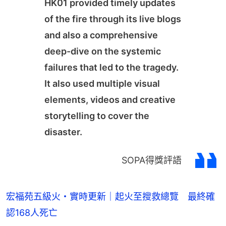
HK01 provided timely updates
of the fire through its live blogs
and also a comprehensive
deep-dive on the systemic
failures that led to the tragedy.
It also used multiple visual
elements, videos and creative
storytelling to cover the
disaster.
SOPA得獎評語
宏福苑五級火・實時更新｜起火至搜救總覽 最終確
認168人死亡