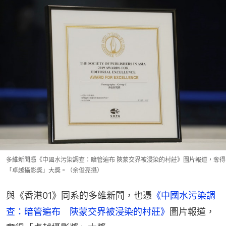
多維新聞憑《中國水污染調查：暗管遍布 陝蒙交界被浸染的村莊》圖片報道，奪得
「卓越攝影獎」大獎。（余俊亮攝）
與《香港01》同系的多維新聞，也憑
《中國水污染調
查：暗管遍布　陝蒙交界被浸染的村莊》
圖片報道，