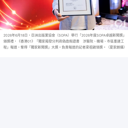
2026年6月18日，亞洲出版業協會（SOPA）舉行「2026年度SOPA卓越新聞獎」
頒獎禮，《香港01》「獨家揭發分判商偽造假證書 涉醫院、機場、市區重建工
程」報道，奪得「獨家新聞獎」大獎。負責報道的記者梁祖饒領獎。（夏家朗攝）