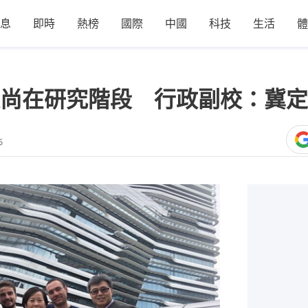
息
即時
熱榜
國際
中國
科技
生活
體
尚在研究階段 行政副校：冀定
5