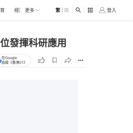
育
經濟
更多
01深圳
繁
觀點
|
简
健康
好食玩飛
登入
女
位發揮科研應用
在Google
追蹤《香港01》