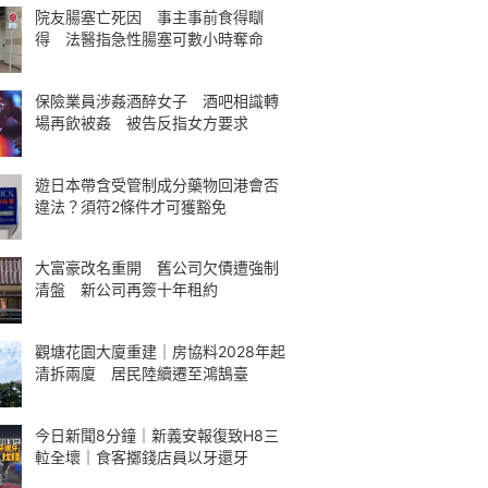
院友腸塞亡死因 事主事前食得瞓
得 法醫指急性腸塞可數小時奪命
保險業員涉姦酒醉女子 酒吧相識轉
場再飲被姦 被告反指女方要求
遊日本帶含受管制成分藥物回港會否
違法？須符2條件才可獲豁免
大富豪改名重開 舊公司欠債遭強制
清盤 新公司再簽十年租約
觀塘花園大廈重建｜房協料2028年起
清拆兩廈 居民陸續遷至鴻鵠臺
今日新聞8分鐘｜新義安報復致H8三
𨋢全壞｜食客擲錢店員以牙還牙