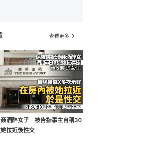
章
查看更多
姦酒醉女子 被告指事主自稱30
被她拉近後性交