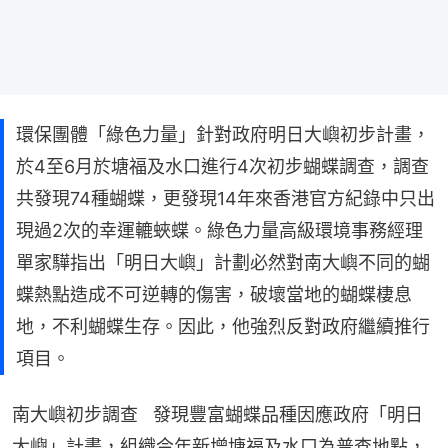
環保團體「綠色力量」針對政府明日大嶼初步計畫，
於4至6月於塘福及水口進行4次初步蝴蝶調查，調查
共發現74種蝴蝶，更發現14年來香港官方紀錄中只出
現過2次的幸運轆蛺蝶。綠色力量高級環境事務經理
單家驊指出「明日大嶼」計劃必然對南大嶼不同的蝴
蝶熱點造成不可逆轉的傷害，破壞當地的蝴蝶棲息
地，不利蝴蝶生存。因此，他強烈反對政府繼續推行
項目。
南大嶼初步調查   發現豐富蝴蝶品種因應政府「明日
大嶼」計畫，組織今年新增塘福及水口為普查地點，