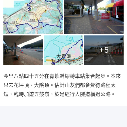
+
5
今早八點四十五分在青嶼幹線轉車站集合起步。本來
只去花坪頂、大陰頂。估計山友們都會覺得路程太
短，臨時加遊五鼓嶺，於是經行人隧道橫過公路。