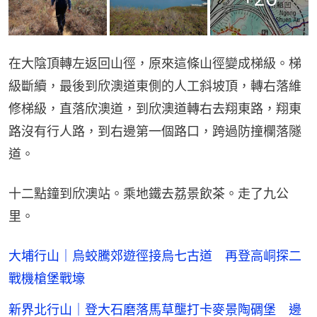
在大陰頂轉左返回山徑，原來這條山徑變成梯級。梯
級斷續，最後到欣澳道東側的人工斜坡頂，轉右落維
修梯級，直落欣澳道，到欣澳道轉右去翔東路，翔東
路沒有行人路，到右邊第一個路口，跨過防撞欄落隧
道。
十二點鐘到欣澳站。乘地鐵去荔景飲茶。走了九公
里。
大埔行山｜烏蛟騰郊遊徑接烏七古道 再登高峒探二
戰機槍堡戰壕
新界北行山｜登大石磨落馬草壟打卡麥景陶碉堡 邊