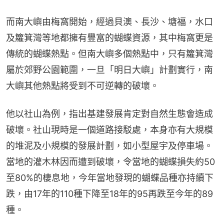
而南大嶼由梅窩開始，經過貝澳、長沙、塘福，水口
及籮箕灣等地都擁有豐富的蝴蝶資源，其中梅窩更是
傳統的蝴蝶熱點。但南大嶼多個熱點中，只有籮箕灣
屬於郊野公園範圍，一旦「明日大嶼」計劃實行，南
大嶼其他熱點將受到不可逆轉的破壞。
他以社山為例，指出基建發展肯定對自然生態會造成
破壞。社山現時是一個道路接駁處，本身亦有大規模
的堆泥及小規模的發展計劃，如小型屋宇及停車場。
當地的灌木林因而遭到破壞，令當地的蝴蝶損失約50
至80%的棲息地，今年當地發現的蝴蝶品種亦持續下
跌，由17年的110種下降至18年的95再跌至今年的89
種。