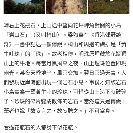
轉右上花瓶石，上山途中望向花坪岬角對開的小島
「岩口石」（又叫椅山）。梁煦華在《香港郊野談
奇》一書中記述一個傳說。椅山和周邊的礁排是「黃
牛吐珠」的「珠」。故老相傳，明珠原埋藏於花瓶頂
山上的牛地。每當月黑風高之夜，山上埋珠位置即現
幽光。某夜天昏地暗，風雨交加。翌日雨過天青，人
們發現近岸海面出現一個岩石小島。事後才知該岩石
小島實為一頭黃牛吐的珍珠，可惜從山上滾下時破碎
了。珍珠的碎片變成散佈的岩石。當然這只是傳說，
筆者也說「故妄言之，故妄聽之。」不可當真。
看過花瓶石的人都說不似花瓶。