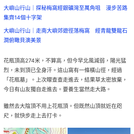
大嶼山行山｜探秘梅窩經銀礦灣至萬角咀 漫步苦路
集齊14個十字架
大嶼山行山｜走南大嶼郊遊徑落梅窩 經青龍雙龍石
澗俯瞰貝澳美景
花瓶頂高274米，不算高，但今早北風減弱，陽光猛
烈，未到頂已全身汗。這山窩有一條橫山徑，經過
「花瓶墓」。上次矇查查走進去，結果草太密放棄，
今日有山友獨自走進去。要養生當然走大路。
雖然去大陰頂不用上花瓶頂。但既然山頂就近在咫
尺，就快步走上去打卡。