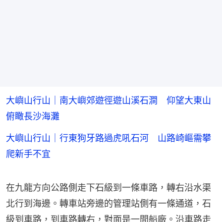
大嶼山行山｜南大嶼郊遊徑遊山溪石澗 仰望大東山
俯瞰長沙海灘
大嶼山行山｜行東狗牙路過虎吼石河 山路崎嶇需攀
爬新手不宜
在九龍方向公路側走下石級到一條車路，轉右沿水渠
北行到海邊。轉車站旁邊的管理站側有一條通道，石
級到車路，到車路轉右，對面是一間船廠。沿車路走