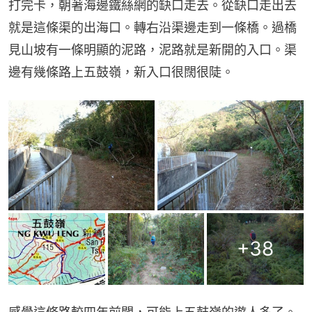
打完卡，朝著海邊鐵絲網的缺口走去。從缺口走出去
就是這條渠的出海口。轉右沿渠邊走到一條橋。過橋
見山坡有一條明顯的泥路，泥路就是新開的入口。渠
邊有幾條路上五鼓嶺，新入口很闊很陡。
+
38