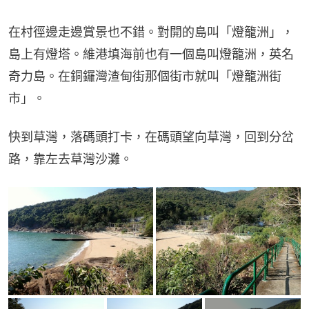
在村徑邊走邊賞景也不錯。對開的島叫「燈籠洲」，
島上有燈塔。維港填海前也有一個島叫燈籠洲，英名
奇力島。在銅鑼灣渣甸街那個街市就叫「燈籠洲街
市」。
快到草灣，落碼頭打卡，在碼頭望向草灣，回到分岔
路，靠左去草灣沙灘。