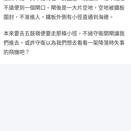
不遠便到一個閘口。閘後是一大片空地，空地被鐵板
圍封，不准進入。鐵板外側有小徑直通到海邊。
本來要去五鼓嶺便要走那條小徑，不過守衛開閘讓我
們進去。或許守衛以為我們想去看看一架降落時失事
的飛機吧？