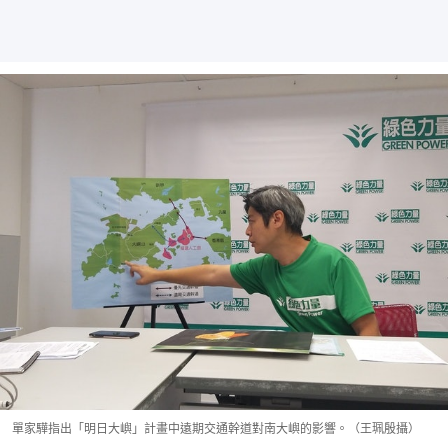
單家驊指出「明日大嶼」計畫中遠期交通幹道對南大嶼的影響。（王珮殷攝）