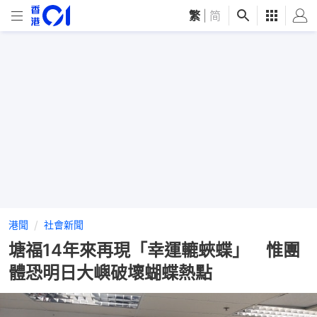
繁
|
简
港聞
社會新聞
塘福14年來再現「幸運轆蛺蝶」 惟團
體恐明日大嶼破壞蝴蝶熱點