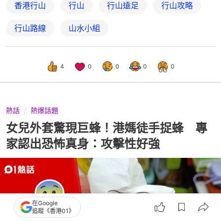
香港行山
行山
行山遠足
行山攻略
行山路線
山水小組
4
0
0
0
0
熱話
熱爆話題
女兒外套驚現巨蜂！港媽徒手捉蜂 專
家認出恐怖真身：攻擊性好強
在Google
追蹤《香港01》