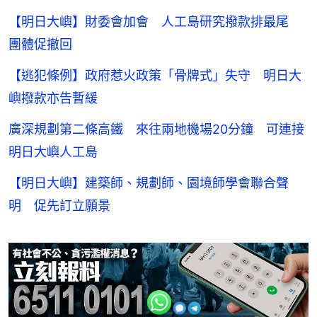
【明日大嶼】財委會加會 人工島研究撥款排最尾
團體促撤回
【逃犯條例】政府惹火政策「骨牌式」失守 明日大
嶼撥款亦告暫緩
廣深規劃第二條高鐵 來往兩地機場20分鐘 可連接
明日大嶼人工島
【明日大嶼】建築師、規劃師、園境師學會聯合聲
明 促先訂立願景