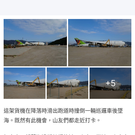
+
5
這架貨機在降落時滑出跑道時撞倒一輛巡邏車後墜
海。既然有此機會，山友們都走近打卡。