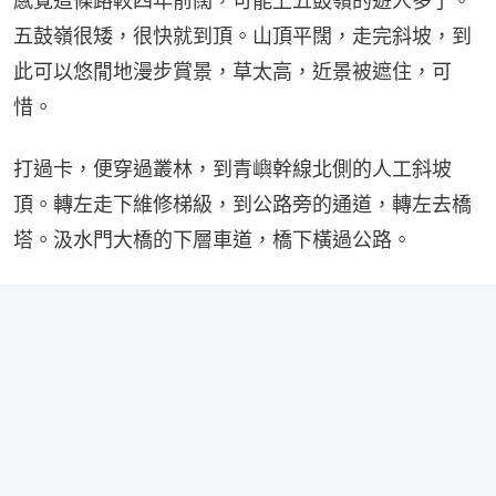
感覺這條路較四年前闊，可能上五鼓嶺的遊人多了。
五鼓嶺很矮，很快就到頂。山頂平闊，走完斜坡，到
此可以悠閒地漫步賞景，草太高，近景被遮住，可
惜。
打過卡，便穿過叢林，到青嶼幹線北側的人工斜坡
頂。轉左走下維修梯級，到公路旁的通道，轉左去橋
塔。汲水門大橋的下層車道，橋下橫過公路。