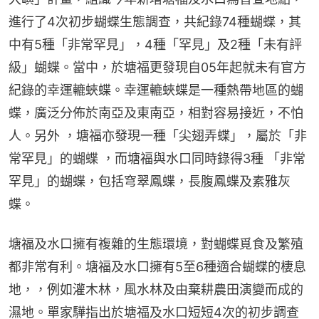
進行了4次初步蝴蝶生態調查，共紀錄74種蝴蝶，其
中有5種「非常罕見」，4種「罕見」及2種「未有評
級」蝴蝶。當中，於塘福更發現自05年起就未有官方
紀錄的幸運轆蛺蝶。幸運轆蛺蝶是一種熱帶地區的蝴
蝶，廣泛分佈於南亞及東南亞，相對容易接近，不怕
人。另外 ，塘福亦發現一種「尖翅弄蝶」，屬於「非
常罕見」的蝴蝶 ，而塘福與水口同時錄得3種 「非常
罕見」的蝴蝶，包括穹翠鳳蝶，長腹鳳蝶及素雅灰
蝶。
塘福及水口擁有複雜的生態環境，對蝴蝶覓食及繁殖
都非常有利。塘福及水口擁有5至6種適合蝴蝶的棲息
地，，例如灌木林，風水林及由棄耕農田演變而成的
濕地。單家驊指出於塘福及水口短短4次的初步調查