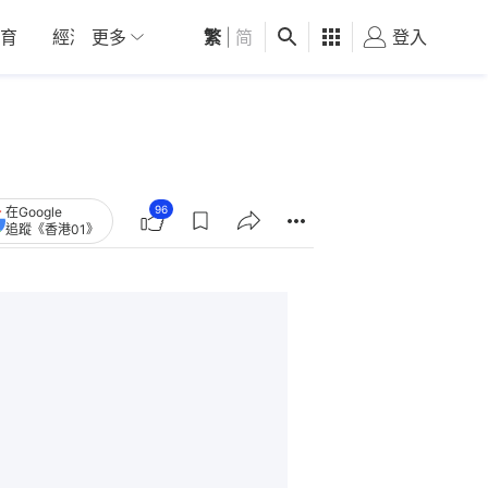
育
經濟
更多
01深圳
繁
觀點
|
简
健康
好食玩飛
登入
女
96
在Google
追蹤《香港01》