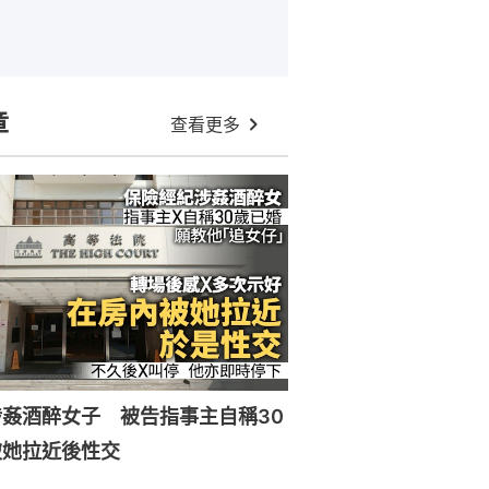
章
查看更多
姦酒醉女子 被告指事主自稱30
被她拉近後性交