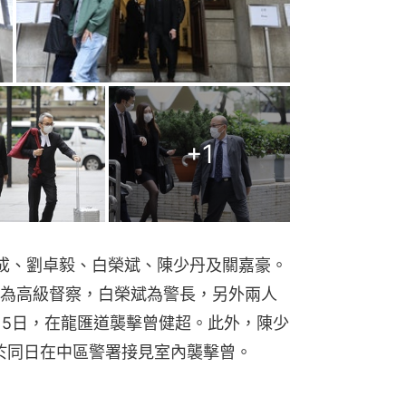
+
1
成、劉卓毅、白榮斌、陳少丹及關嘉豪。
為高級督察，白榮斌為警長，另外兩人
月15日，在龍匯道襲擊曾健超。此外，陳少
於同日在中區警署接見室內襲擊曾。