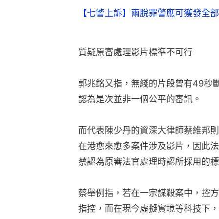
【七警上訴】兩脫罪警應可獲發全部
質疑原審處理影片標準不可行
郭兆銘又指，無綫的片段曾有49秒
認為是次並非一個公平的審訊。
而代表陳少丹的資深大律師蔡維邦則
在港愈來愈多案件涉及影片，因此法
蔡認為原審法官處理時認所採用的標
蔡舉例指，若在一宗謀殺案中，控方
指控，而在現今虛擬實境等科技下，