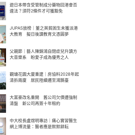
遊日本帶含受管制成分藥物回港會否
違法？須符2條件才可獲豁免
JUPAS放榜｜董之英貧困生未獲派港
大教育 擬日後讀教育文憑圓夢
父親節｜藝人陳錦鴻自閉症兒升讀方
大音樂系 盼愛子成為優秀之人
觀塘花園大廈重建｜房協料2028年起
清拆兩廈 居民陸續遷至鴻鵠臺
大富豪改名重開 舊公司欠債遭強制
清盤 新公司再簽十年租約
中大校長盧煜明專訪｜痛心實習醫生
網上博流量：醫者應是默默耕耘