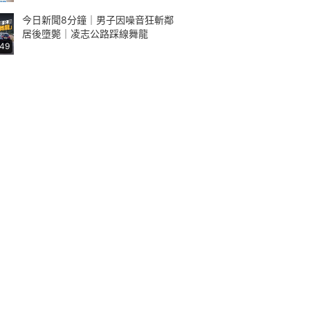
今日新聞8分鐘｜男子因噪音狂斬鄰
居後墮斃｜凌志公路踩線舞龍
:49