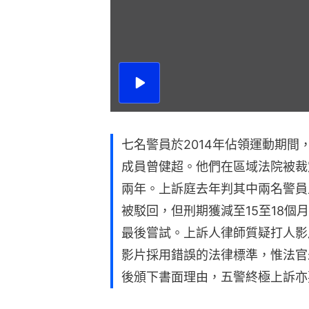
播
放
影
片
七名警員於2014年佔領運動期
成員曾健超。他們在區域法院被裁
兩年。上訴庭去年判其中兩名警員
被駁回，但刑期獲減至15至18個
最後嘗試。上訴人律師質疑打人影
影片採用錯誤的法律標準，惟法官
後頒下書面理由，五警終極上訴亦