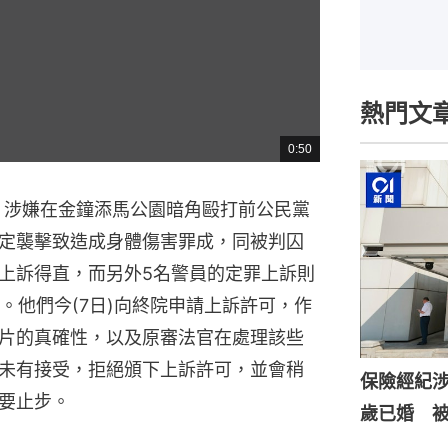
熱門文
0:50
總
共
時
間
間，涉嫌在金鐘添馬公園暗角毆打前公民黨
定襲擊致造成身體傷害罪成，同被判囚
上訴得直，而另外5名警員的定罪上訴則
月。他們今(7日)向終院申請上訴許可，作
片的真確性，以及原審法官在處理該些
未有接受，拒絕頒下上訴許可，並會稍
保險經紀涉
要止步。
歲已婚 