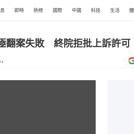
息
即時
熱榜
國際
中國
科技
生活
體
極翻案失敗 終院拒批上訴許可
14