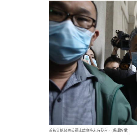
首被告總督察黃祖成離庭時未有發言。(盧翊銘攝)