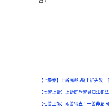
出。
【七警案】上訴庭裁5警上訴失敗 但
【七警上訴】上訴庭斥警員知法犯法
【七警上訴】兩警得直：一警非屬同