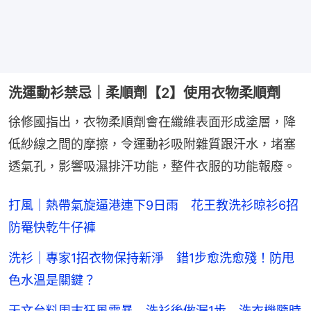
洗運動衫禁忌｜柔順劑【2】使用衣物柔順劑
徐修國指出，衣物柔順劑會在纖維表面形成塗層，降
低紗線之間的摩擦，令運動衫吸附雜質跟汗水，堵塞
透氣孔，影響吸濕排汗功能，整件衣服的功能報廢。
打風｜熱帶氣旋逼港連下9日雨 花王教洗衫晾衫6招
防罨快乾牛仔褲
洗衫｜專家1招衣物保持新淨 錯1步愈洗愈殘！防甩
色水溫是關鍵？
天文台料周末狂風雷暴 洗衫後做漏1步 洗衣機隨時