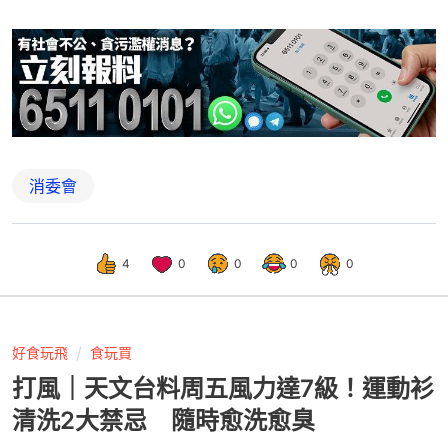
消委會
4
0
0
0
0
好食玩飛
食玩買
打風｜天文台料周五風力達7級！運動衫
清洗2大禁忌 隨時愈洗愈臭