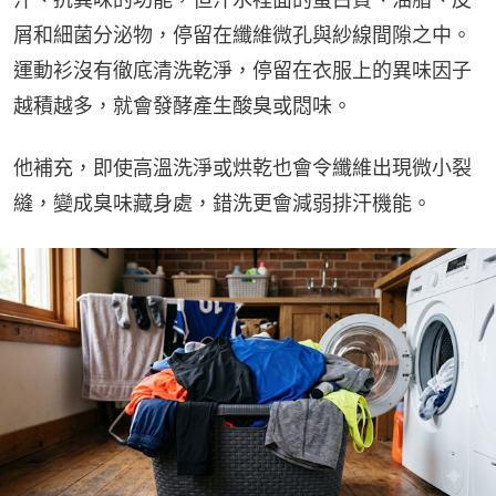
屑和細菌分泌物，停留在纖維微孔與紗線間隙之中。
運動衫沒有徹底清洗乾淨，停留在衣服上的異味因子
越積越多，就會發酵產生酸臭或悶味。
他補充，即使高溫洗淨或烘乾也會令纖維出現微小裂
縫，變成臭味藏身處，錯洗更會減弱排汗機能。