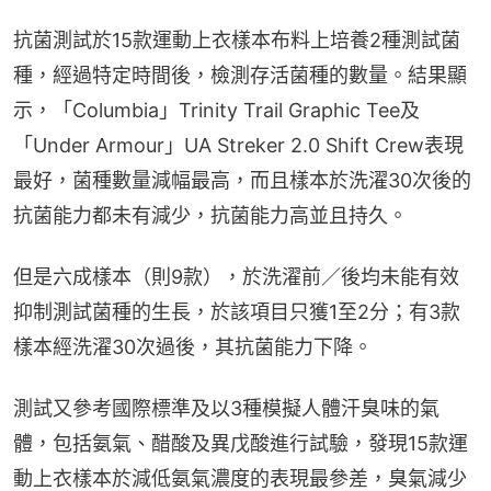
抗菌測試於15款運動上衣樣本布料上培養2種測試菌
種，經過特定時間後，檢測存活菌種的數量。結果顯
示，「Columbia」Trinity Trail Graphic Tee及
「Under Armour」UA Streker 2.0 Shift Crew表現
最好，菌種數量減幅最高，而且樣本於洗濯30次後的
抗菌能力都未有減少，抗菌能力高並且持久。
但是六成樣本（則9款），於洗濯前／後均未能有效
抑制測試菌種的生長，於該項目只獲1至2分；有3款
樣本經洗濯30次過後，其抗菌能力下降。
測試又參考國際標準及以3種模擬人體汗臭味的氣
體，包括氨氣、醋酸及異戊酸進行試驗，發現15款運
動上衣樣本於減低氨氣濃度的表現最參差，臭氣減少