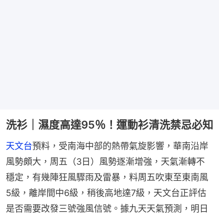
洗衫｜濕度高達95％！運動衫清洗禁忌必知
天文台
預料，受南海中部的熱帶氣旋影響，華南沿岸
風勢頗大，周五（3日）風勢逐漸增強，天氣漸轉不
穩定，有幾陣狂風驟雨及雷暴，料周五吹東至東南風
5級，離岸間中6級，稍後高地達7級，天文台正評估
是否需要改發三號強風信號。據九天天氣預測，明日