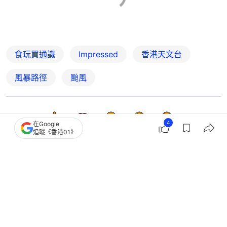
食玩買通識
Impressed
香港天文台
風暴路徑
颱風
7
0
0
1
0
4
在Google
追蹤《香港01》
熱話
開罐
UNIQLO AIRism壽命僅3年？官方揭最
佳換衫週期 1招自查底衫壽命