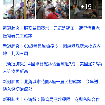
+
19
新冠肺炎｜服務業個案增 元氣洗碗工、荷里活百老
匯電器員工確診
新冠肺炎｜63歲老翁違檢疫令 圖經港珠澳大橋返內
地 判囚三周
【新冠肺炎】4國單日確診佔全球近7成 美國逾7.5萬
人染疫再新高
新冠肺炎｜北角城市花園8座一居民初確診 今早送
院入深切治療部
新冠肺炎｜范鴻齡：醫管局已達極限 商與私院合作