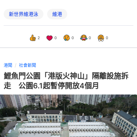
新世界維港泳
維港
2
0
0
0
0
港聞
社會新聞
鯉魚門公園「港版火神山」隔離設施拆
走 公園6.1起暫停開放4個月