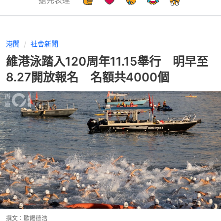
港聞
社會新聞
維港泳踏入120周年11.15舉行 明早至
8.27開放報名 名額共4000個
撰文：
歐陽德浩