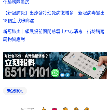
化驗增隔離房
【新冠肺炎】出疹發冷幻覺病徵增多 新冠病毒變出
18個症狀咪睇漏
新冠肺炎｜領展提前關閉慈雲山中心消毒 街坊購兩
周物資應對
新冠肺炎
搶先表達