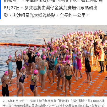
制報名」，中籤隊伍安排相同時段下水，截止時間為
8月27日。參賽者將由灣仔金紫荊廣場公眾碼頭出
發，尖沙咀星光大道為終點，全長約一公里。
2025年11月22日，由泳總主辦的年度賽事「維港泳」在灣仔開賽，共4,000名泳
手由灣仔金紫荊廣場公眾碼頭出發，游至位於尖沙咀星光大道的終點，全程約1公