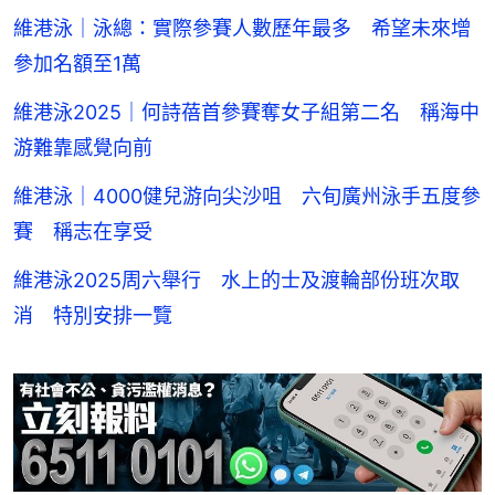
維港泳｜泳總：實際參賽人數歷年最多 希望未來增
參加名額至1萬
維港泳2025｜何詩蓓首參賽奪女子組第二名 稱海中
游難靠感覺向前
維港泳｜4000健兒游向尖沙咀 六旬廣州泳手五度參
賽 稱志在享受
維港泳2025周六舉行 水上的士及渡輪部份班次取
消 特別安排一覽