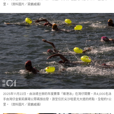
里。（資料圖片／梁鵬威攝）
2025年11月22日，由泳總主辦的年度賽事「維港泳」在灣仔開賽，共4,000名泳
手由灣仔金紫荊廣場公眾碼頭出發，游至位於尖沙咀星光大道的終點，全程約1公
里。（資料圖片／梁鵬威攝）