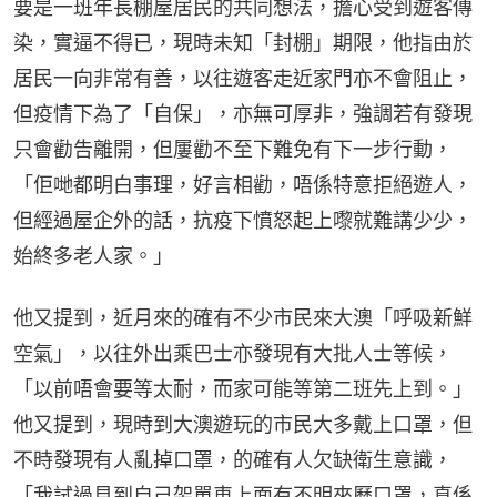
要是一班年長棚屋居民的共同想法，擔心受到遊客傳
染，實逼不得已，現時未知「封棚」期限，他指由於
居民一向非常有善，以往遊客走近家門亦不會阻止，
但疫情下為了「自保」，亦無可厚非，強調若有發現
只會勸告離開，但屢勸不至下難免有下一步行動，
「佢哋都明白事理，好言相勸，唔係特意拒絕遊人，
但經過屋企外的話，抗疫下憤怒起上嚟就難講少少，
始終多老人家。」
他又提到，近月來的確有不少市民來大澳「呼吸新鮮
空氣」，以往外出乘巴士亦發現有大批人士等候，
「以前唔會要等太耐，而家可能等第二班先上到。」
他又提到，現時到大澳遊玩的市民大多戴上口罩，但
不時發現有人亂掉口罩，的確有人欠缺衛生意識，
「我試過見到自己架單車上面有不明來歷口罩，真係