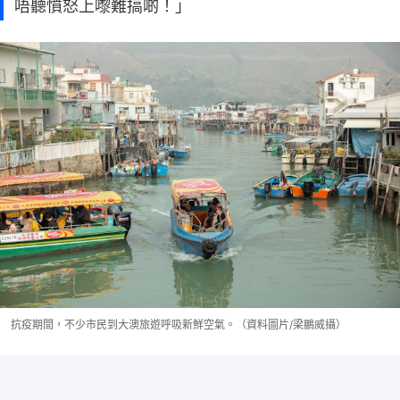
唔聽憤怒上嚟難搞啲！」
抗疫期間，不少市民到大澳旅遊呼吸新鮮空氣。（資料圖片/梁鵬威攝）