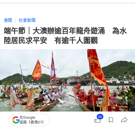
港聞
社會新聞
端午節｜大澳辦逾百年龍舟遊涌 為水
陸居民求平安 有逾千人圍觀
66
在Google
追蹤《香港01》
撰文：
陶嘉心
出版：
2026-06-19 20:20
更新：
2026-06-19 20:20