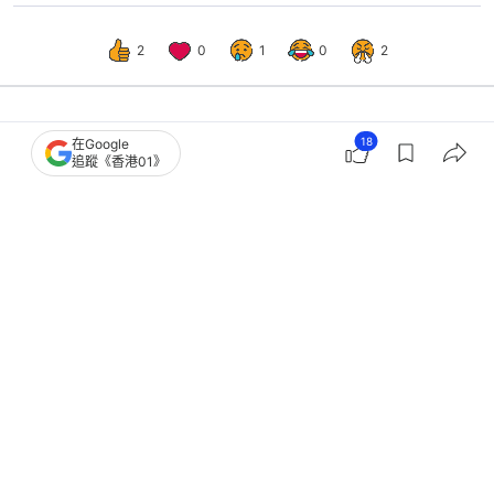
2
0
1
0
2
18
在Google
好食玩飛
食玩買
追蹤《香港01》
新冠2026｜新冠個案激增逾5倍！8類
人免費打疫苗＋預約方法＋地點