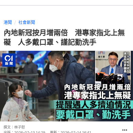
港聞
社會新聞
內地新冠按月增兩倍 港專家指北上無
礙 人多戴口罩、謹記勤洗手
撰文：
林子慰
出版：
2026-07-13 14:29
更新：
2026-07-14 16:41