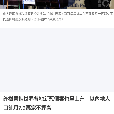
中大呼吸系統科講座教授許樹昌（中）表示，新冠病毒近年在不同國家一直都有不
同基因轉變及波動潮。(資料圖片 / 梁鵬威攝）
許樹昌指世界各地新冠個案也呈上升 以內地人
口計月7.9萬宗不算高