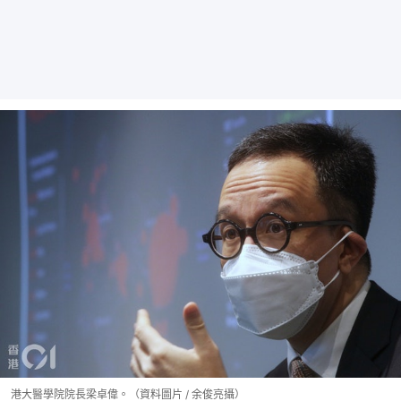
港大醫學院院長梁卓偉。（資料圖片 / 余俊亮攝）