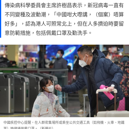
傳染病科學委員會主席許樹昌表示，新冠病毒一直有
不同變種及波動潮，「中國咁大嚟講，（個案）唔算
好多」，認為港人可照常北上，但在人多擠迫時要留
意防範措施，包括佩戴口罩及勤洗手。
中國疾控中心提醒，在人群密集場所或乘坐公共交通工具（如飛機、火車、地鐵
等）時建議佩戴口罩。（新華社）