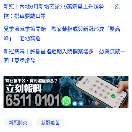
新冠｜內地6月新增確診7.9萬宗呈上升趨勢 中疾
控：搭車要戴口罩
夏季流感季節開始 歐家榮指或與新冠形成「雙高
峰」 老幼高危
新冠病毒｜許樹昌指近期入院個案增多 恐與流感一
同「夏季爆發」
新冠肺炎
新冠疫苗