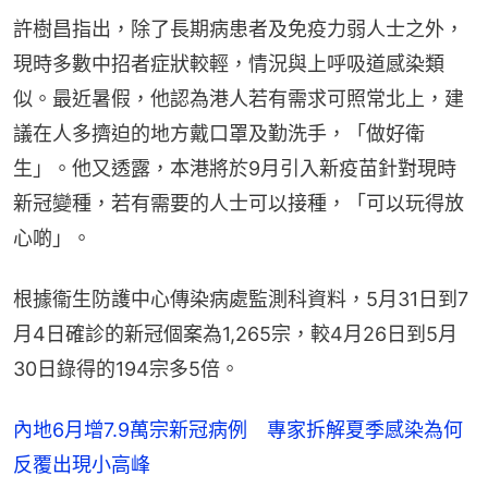
許樹昌指出，除了長期病患者及免疫力弱人士之外，
現時多數中招者症狀較輕，情況與上呼吸道感染類
似。最近暑假，他認為港人若有需求可照常北上，建
議在人多擠迫的地方戴口罩及勤洗手，「做好衛
生」。他又透露，本港將於9月引入新疫苗針對現時
新冠變種，若有需要的人士可以接種，「可以玩得放
心啲」。
根據衞生防護中心傳染病處監測科資料，5月31日到7
月4日確診的新冠個案為1,265宗，較4月26日到5月
30日錄得的194宗多5倍。
內地6月增7.9萬宗新冠病例 專家拆解夏季感染為何
反覆出現小高峰