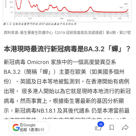
資料來源: 衞生署衞生防護中心《2019 冠狀病毒病及流感速遞》第4期，第27號
本港現時最流行新冠病毒是BA.3.2「蟬」？
新冠病毒 Omicron 家族中的一個高度變異亞系
BA.3.2（簡稱「蟬」）主要在歐美（如美國多個州
份）、英國及日本等地被監測到，在香港開始有病例
出現， 很多港人開始以為它就是現時本地流行的新冠
病毒，然而事實上，根據衛生署最新的基因分析顯
示，新冠病毒NB.1.8.1 及其後代譜系 仍是本港當前最
主流的變異株，佔所有非嚴重個案樣本的 95% 以及
45
在Google
污水監測樣本的 94.3%。
追蹤《香港01》