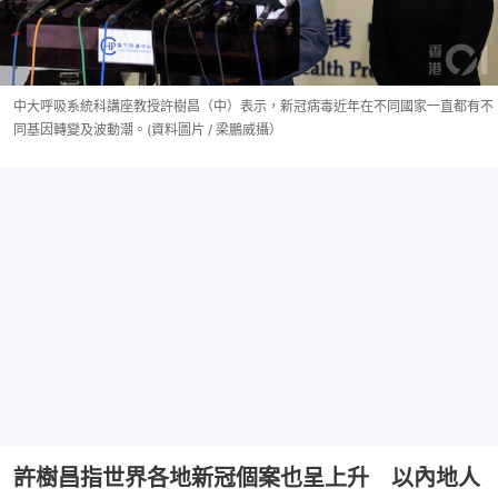
中大呼吸系統科講座教授許樹昌（中）表示，新冠病毒近年在不同國家一直都有不
同基因轉變及波動潮。(資料圖片 / 梁鵬威攝）
許樹昌指世界各地新冠個案也呈上升 以內地人