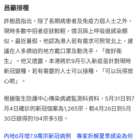
昌籲接種
許樹昌指出，除了長期病患者及免疫力弱人士之外，
現時多數中招者症狀較輕，情況與上呼吸道感染類
似。最近暑假，他認為港人若有需求可照常北上，建
議在人多擠迫的地方戴口罩及勤洗手，「做好衛
生」。他又透露，本港將於9月引入新疫苗針對現時
新冠變種，若有需要的人士可以接種，「可以玩得放
心啲」。
根據衞生防護中心傳染病處監測科資料，5月31日到7
月4日確診的新冠個案為1,265宗，較4月26日到5月
30日錄得的194宗多5倍。
內地6月增7.9萬宗新冠病例 專家拆解夏季感染為何