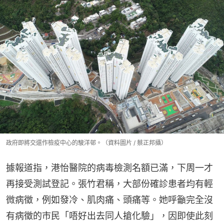
政府即將交還作檢疫中心的駿洋邨。（資料圖片 / 蔡正邦攝）
據報道指，港怡醫院的病毒檢測名額已滿，下周一才
再接受測試登記。張竹君稱，大部份確診患者均有輕
微病徵，例如發冷、肌肉痛、頭痛等。她呼籲完全沒
有病徵的市民「唔好出去同人搶化驗」，因即使此刻