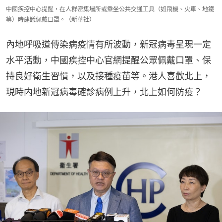
中國疾控中心提醒，在人群密集場所或乘坐公共交通工具（如飛機、火車、地鐵
等）時建議佩戴口罩。（新華社）
內地呼吸道傳染病疫情有所波動，新冠病毒呈現一定
水平活動，中國疾控中心官網提醒公眾佩戴口罩、保
持良好衛生習慣，以及接種疫苗等。港人喜歡北上，
現時内地新冠病毒確診病例上升，北上如何防疫？