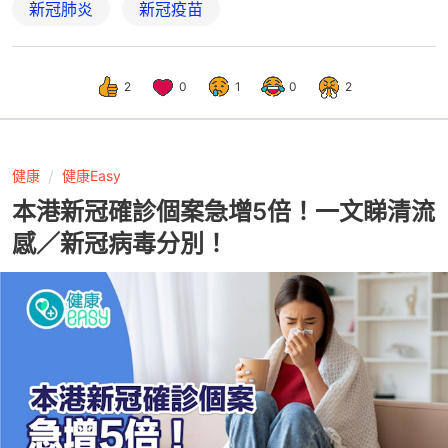
新冠肺炎
新冠疫苗
2
0
1
0
2
健康
健康Easy
本港新冠確診個案急增5倍！一文睇清流
感／新冠病毒分別！