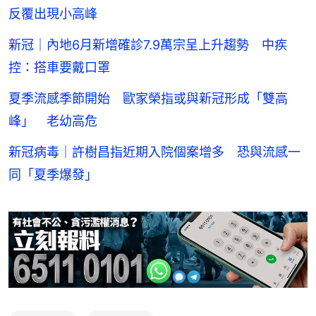
反覆出現小高峰
新冠｜內地6月新增確診7.9萬宗呈上升趨勢 中疾
控：搭車要戴口罩
夏季流感季節開始 歐家榮指或與新冠形成「雙高
峰」 老幼高危
新冠病毒｜許樹昌指近期入院個案增多 恐與流感一
同「夏季爆發」