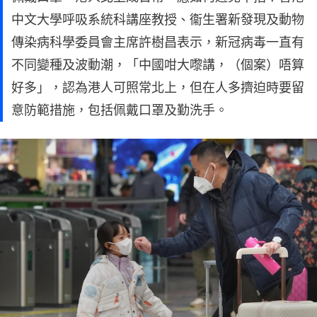
中文大學呼吸系統科講座教授、衞生署新發現及動物
傳染病科學委員會主席許樹昌表示，新冠病毒一直有
不同變種及波動潮，「中國咁大嚟講，（個案）唔算
好多」，認為港人可照常北上，但在人多擠迫時要留
意防範措施，包括佩戴口罩及勤洗手。