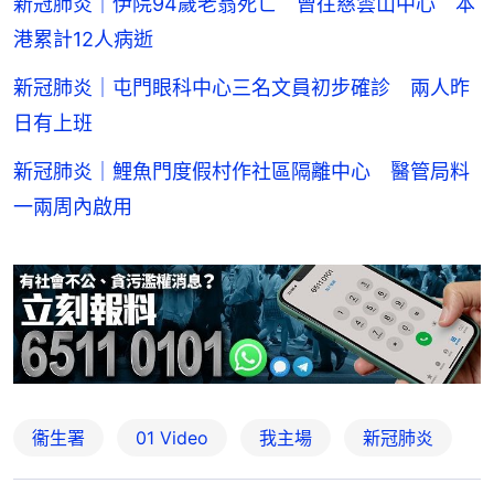
新冠肺炎｜伊院94歲老翁死亡 曾往慈雲山中心 本
港累計12人病逝
新冠肺炎｜屯門眼科中心三名文員初步確診 兩人昨
日有上班
新冠肺炎｜鯉魚門度假村作社區隔離中心 醫管局料
一兩周內啟用
衞生署
01 Video
我主場
新冠肺炎