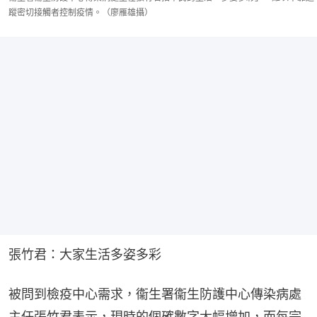
蹤密切接觸者控制疫情。（廖雁雄攝）
張竹君：大家生活多姿多彩
被問到檢疫中心需求，衞生署衞生防護中心傳染病處
主任張竹君表示，現時的個確數字大幅增加，而每宗