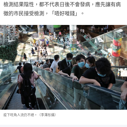
檢測結果陰性，都不代表日後不會發病，應先讓有病
徵的市民接受檢測，「唔好嘥錢」。
疫下旺角人流仍不絕。（李澤彤攝）