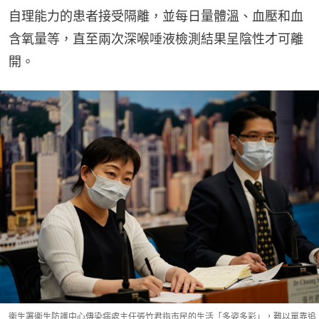
自理能力的患者接受隔離，並每日量體溫、血壓和血
含氧量等，直至兩次深喉唾液檢測結果呈陰性才可離
開。
衞生署衞生防護中心傳染病處主任張竹君指市民的生活「多姿多彩」，難以單靠追