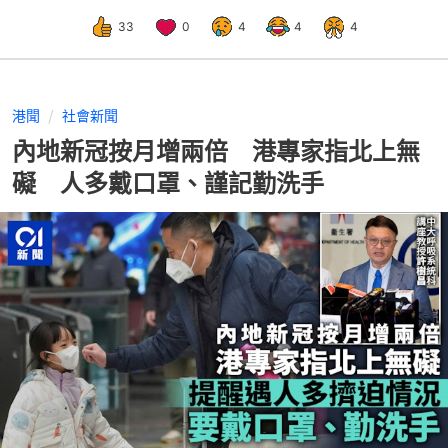
33
0
4
4
4
港聞
社會新聞
內地新冠按月增兩倍 港專家指北上無
礙 人多戴口罩、謹記勤洗手