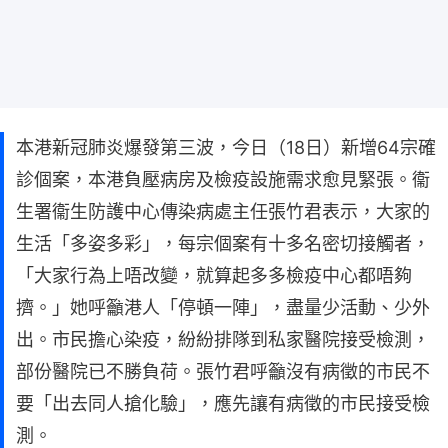
本港新冠肺炎爆發第三波，今日（18日）新增64宗確
診個案，本港負壓病房及檢疫設施需求愈見緊張。衞
生署衞生防護中心傳染病處主任張竹君表示，大家的
生活「多姿多彩」，每宗個案有十多名密切接觸者，
「大家行為上唔改變，就算起多多檢疫中心都唔夠
擠。」她呼籲港人「停頓一陣」，盡量少活動、少外
出。市民擔心染疫，紛紛排隊到私家醫院接受檢測，
部份醫院已不勝負荷。張竹君呼籲沒有病徵的市民不
要「出去同人搶化驗」，應先讓有病徵的市民接受檢
測。