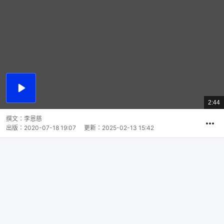
播
放
2:44
總
影
共
片
時
撰文：
李恩慈
間
出版：
2020-07-18 19:07
更新：
2025-02-13 15:42