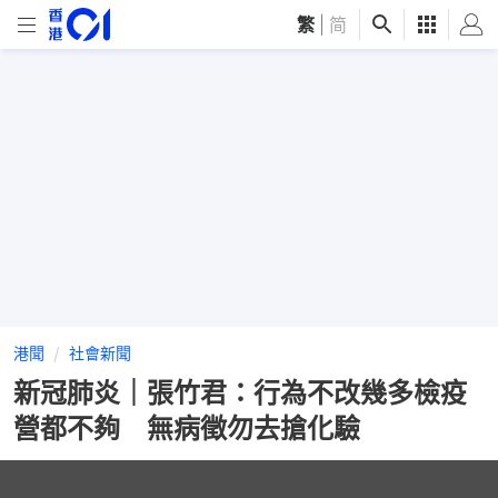
繁
|
简
港聞
社會新聞
新冠肺炎｜張竹君：行為不改幾多檢疫
營都不夠 無病徵勿去搶化驗