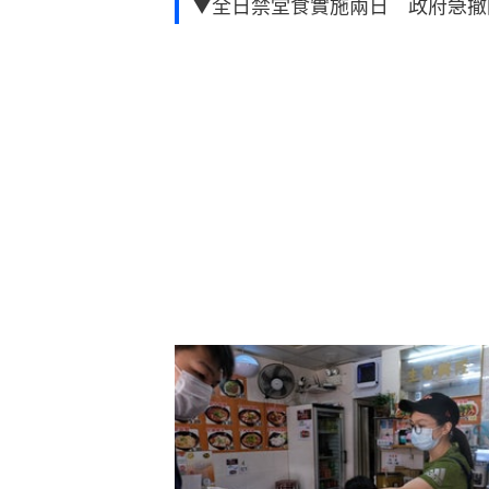
▼全日禁堂食實施兩日 政府急撤