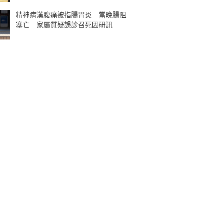
精神病漢腹痛被指腸胃炎 當晚腸阻
塞亡 家屬質疑誤診召死因研訊