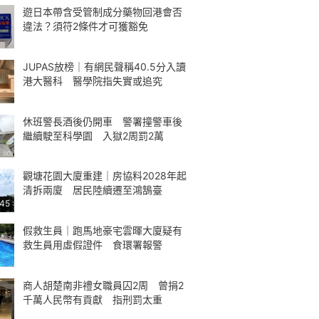
遊日本帶含受管制成分藥物回港會否
違法？須符2條件才可獲豁免
JUPAS放榜｜有網民聲稱40.5分入讀
港大醫科 醫學院指失實或追究
休班警長酒後仍開車 警署撞警車後
繼續駛至科學園 入獄2周罰2萬
觀塘花園大廈重建｜房協料2028年起
清拆兩廈 居民陸續遷至鴻鵠臺
:45
假救生員｜跑馬地豪宅雲暉大廈疑有
救生員用虛假證件 食環署報警
商人胡楚南非禮女職員囚2周 曾捐2
千萬人民幣有貢獻 指刑罰太重