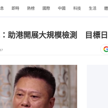
息
即時
熱榜
國際
中國
科技
生活
體
：助港開展大規模檢測 目標日檢
37