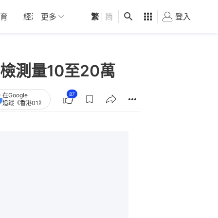
育
經濟
更多
01深圳
繁
觀點
|
简
健康
好食玩飛
登入
女
測量10至20萬
87
在Google
追蹤《香港01》