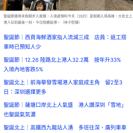
聖誕節連周末假期步入尾聲，入境處預料今天（28日）是假期入境高峰，大批北上
港人玩到最後一刻，今日陸續返港。（林子慰攝）
聖誕節｜西貢海鮮酒家指人流減三成 店員：返工搭
車時已預知人少
聖誕節｜12.26 陸路北上港人32.2萬 按年升33%
入境內地客跌5%
聖誕北上｜前海華發雪場港人家庭成主角 留2至3
日：深圳選擇更多
聖誕節｜蓮塘口岸北上人氣盛 港人讚深圳「雪地」
也聖誕氣氛濃
聖誕北上｜高鐵西九龍站人湧 多班往深、廣列車車