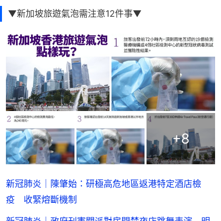
▼新加坡旅遊氣泡需注意12件事▼
+
8
新冠肺炎｜陳肇始：研極高危地區返港特定酒店檢
疫 收緊熔斷機制