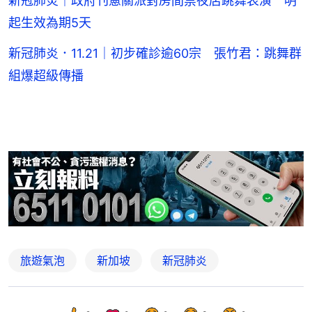
新冠肺炎｜政府刊憲關派對房間禁夜店跳舞表演 明
起生效為期5天
新冠肺炎．11.21｜初步確診逾60宗 張竹君：跳舞群
組爆超級傳播
旅遊氣泡
新加坡
新冠肺炎