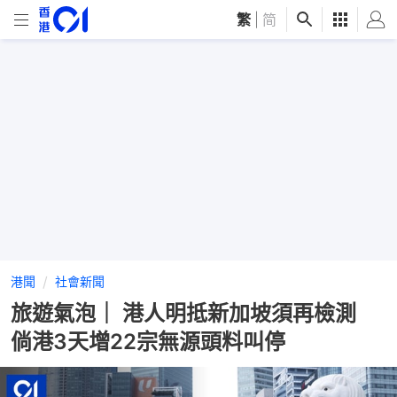
繁
|
简
港聞
社會新聞
旅遊氣泡｜ 港人明抵新加坡須再檢測
倘港3天增22宗無源頭料叫停