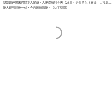
聖誕節連周末假期步入尾聲，入境處預料今天（28日）是假期入境高峰，大批北上
港人玩到最後一刻，今日陸續返港。（林子慰攝）