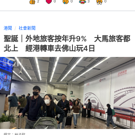
2
0
0
3
0
港聞
社會新聞
聖誕｜外地旅客按年升9% 大馬旅客都
北上 經港轉車去佛山玩4日
撰文：
林子慰