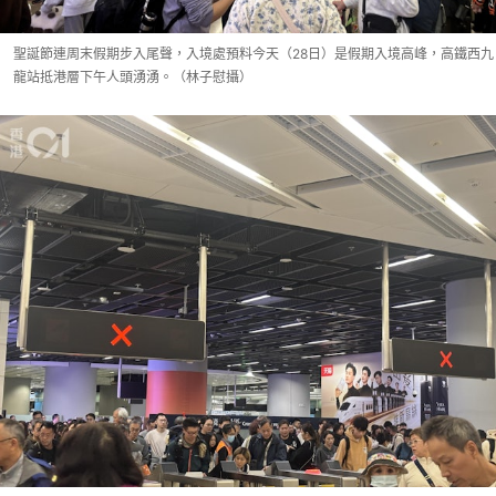
聖誕節連周末假期步入尾聲，入境處預料今天（28日）是假期入境高峰，高鐵西九
龍站抵港層下午人頭湧湧。（林子慰攝）