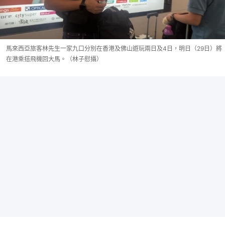
馬來西亞旅客林先生一家九口分別在香港及佛山遊玩兩日及4日，明日（29日）將
在港乘搭飛機回大馬。（林子慰攝）