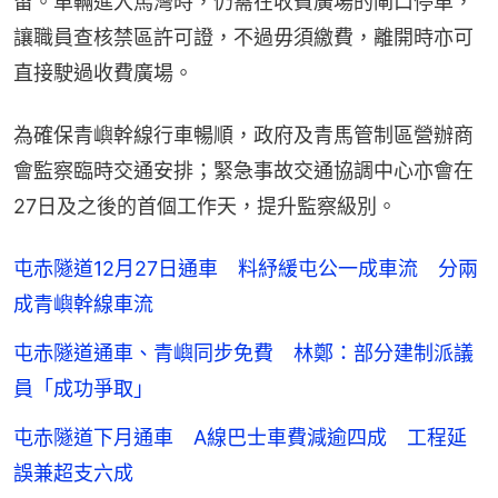
留。車輛進入馬灣時，仍需在收費廣場的閘口停車，
讓職員查核禁區許可證，不過毋須繳費，離開時亦可
直接駛過收費廣場。
為確保青嶼幹線行車暢順，政府及青馬管制區營辦商
會監察臨時交通安排；緊急事故交通協調中心亦會在
27日及之後的首個工作天，提升監察級別。
屯赤隧道12月27日通車 料紓緩屯公一成車流 分兩
成青嶼幹線車流
屯赤隧道通車、青嶼同步免費 林鄭：部分建制派議
員「成功爭取」
屯赤隧道下月通車 A線巴士車費減逾四成 工程延
誤兼超支六成