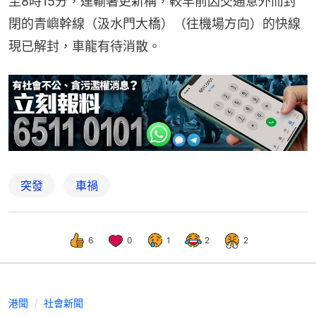
至8時15分，運輸署更新稱，較早前因交通意外而封
閉的青嶼幹線（汲水門大橋）（往機場方向）的快線
現已解封，車龍有待消散。
突發
車禍
6
0
1
2
2
港聞
社會新聞