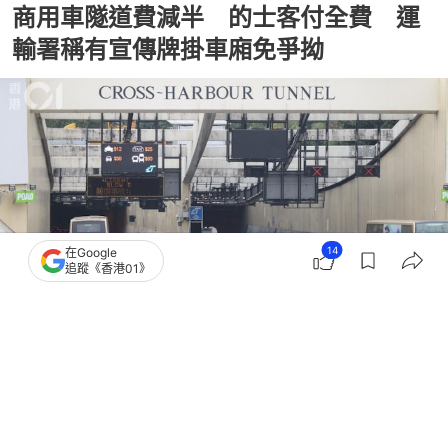
商用車隧道費減半 的士客付全費 運
輸署稱有宣傳牌掛車廂免爭拗
14
在Google
追蹤《香港01》
撰文：
林遠航
出版：
2026-05-14 09:31
更新：
2026-05-17 09:58