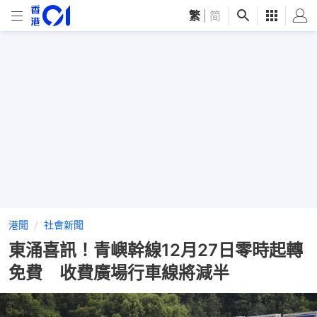
繁
|
简
港聞
社會新聞
東涌喜訊！青嶼幹線12月27日零時起轉
免費 收費廣場行車線將減半