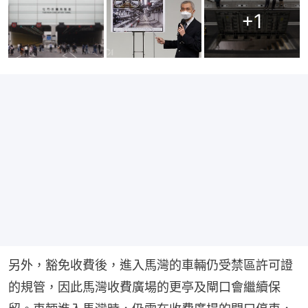
+
1
另外，豁免收費後，進入馬灣的車輛仍受禁區許可證
的規管，因此馬灣收費廣場的更亭及閘口會繼續保