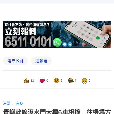
屯赤公路
運輸署
13
0
0
1
0
港聞
突發
青嶼幹線汲水門大橋6車相撞 往機場方