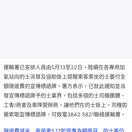
運輸署已安排人員由5月13至22日，陸續在各專用加
氣站向的士派發及協助掛上提醒乘客乘坐的士要付全
額隧道費的宣傳標語牌。署方表示，已就此通知並派
發宣傳標語牌予的士業界，包括多個的士司機團體、
工會/商會及車隊營辦商，讓他們在的士掛上。司機如
需索取宣傳標語牌，可致電3842 5821聯絡運輸署。
隧道費減半 商用車5.17起受惠為期兩月 的士客仍