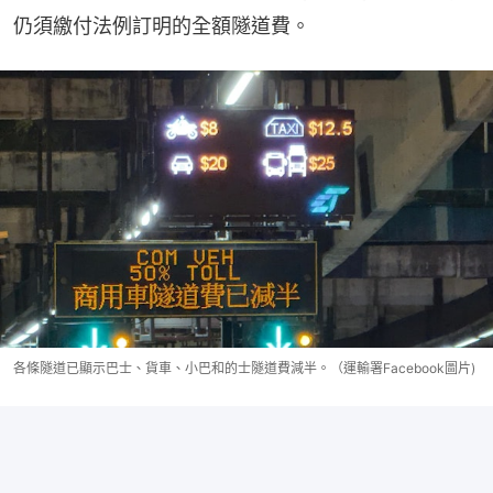
仍須繳付法例訂明的全額隧道費。
各條隧道已顯示巴士、貨車、小巴和的士隧道費減半。（運輸署Facebook圖片)