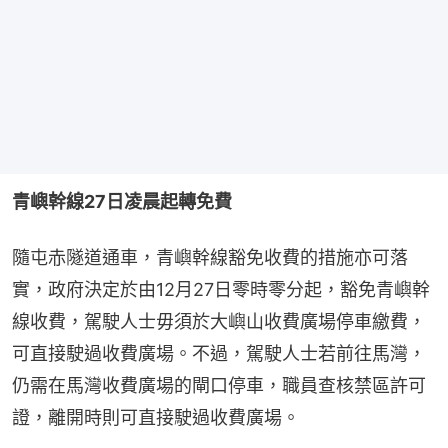
青嶼幹線27日凌晨起轉免費
隨屯赤隧道通車，青嶼幹線豁免收費的措施亦可落
實，政府決定於由12月27日零時零分起，豁免青嶼幹
線收費，駕駛人士毋須於大嶼山收費廣場停車繳費，
可直接駛過收費廣場。不過，駕駛人士若前往馬灣，
仍需在馬灣收費廣場的閘口停車，職員查核禁區許可
證，離開時則可直接駛過收費廣場。