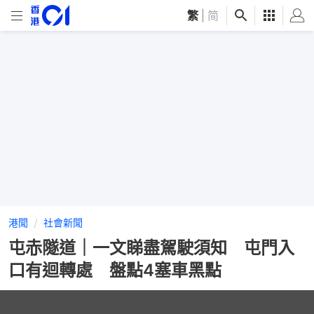
繁
|
简
港聞
社會新聞
屯赤隧道｜一文睇盡駕駛須知 屯門入
口有迴轉處 盤點4塞車黑點