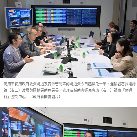
商用車使用政府收費隧道及青沙管制區的隧道費今日起減免一半。運輸署署長謝詠
誼（右二）凌晨與運輸署助理署長／管理及輔助客運馮惠筠（右一）視察「易通
行」控制中心。（政府新聞處圖片）