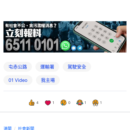
屯赤公路
運輸署
駕駛安全
01 Video
我主場
4
1
0
1
1
港聞
社會新聞