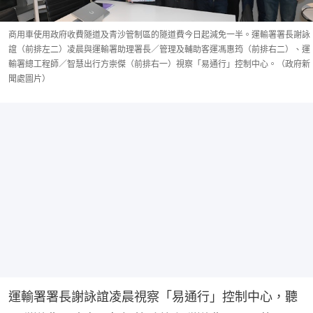
商用車使用政府收費隧道及青沙管制區的隧道費今日起減免一半。運輸署署長謝詠
誼（前排左二）凌晨與運輸署助理署長／管理及輔助客運馮惠筠（前排右二）、運
輸署總工程師／智慧出行方崇傑（前排右一）視察「易通行」控制中心。（政府新
聞處圖片）
運輸署署長謝詠誼凌晨視察「易通行」控制中心，聽