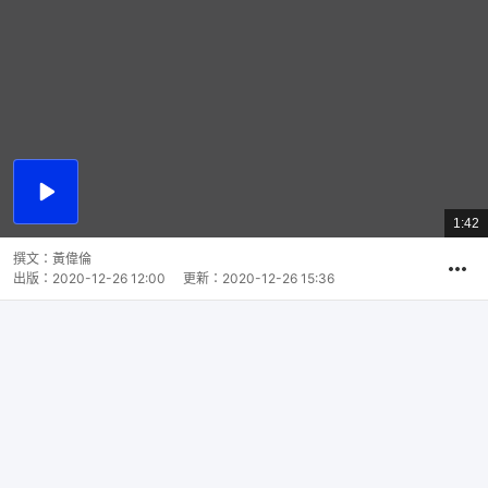
播
放
1:42
總
影
共
片
時
撰文：
黃偉倫
間
出版：
2020-12-26 12:00
更新：
2020-12-26 15:36