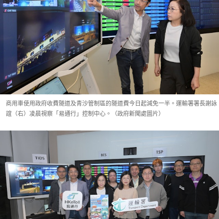
商用車使用政府收費隧道及青沙管制區的隧道費今日起減免一半。運輸署署長謝詠
誼（右）凌晨視察「易通行」控制中心。（政府新聞處圖片）