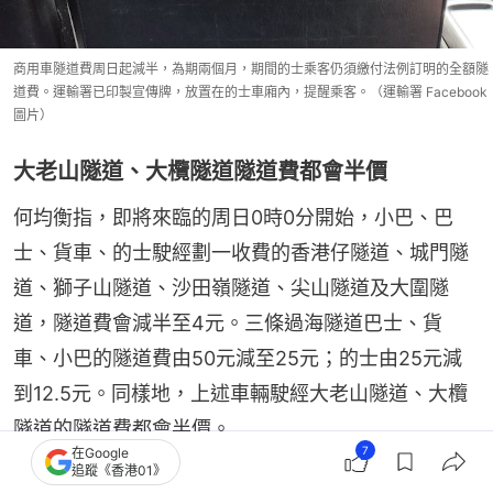
商用車隧道費周日起減半，為期兩個月，期間的士乘客仍須繳付法例訂明的全額隧
道費。運輸署已印製宣傳牌，放置在的士車廂內，提醒乘客。（運輸署 Facebook
圖片）
大老山隧道、大欖隧道隧道費都會半價
何均衡指，即將來臨的周日0時0分開始，小巴、巴
士、貨車、的士駛經劃一收費的香港仔隧道、城門隧
道、獅子山隧道、沙田嶺隧道、尖山隧道及大圍隧
道，隧道費會減半至4元。三條過海隧道巴士、貨
車、小巴的隧道費由50元減至25元；的士由25元減
到12.5元。同樣地，上述車輛駛經大老山隧道、大欖
隧道的隧道費都會半價。
7
在Google
追蹤《香港01》