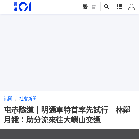
繁
|
简
港聞
社會新聞
屯赤隧道｜明通車特首率先試行 林鄭
月娥：助分流來往大嶼山交通