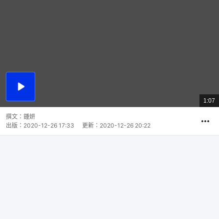
播
放
1:07
總
影
共
片
時
撰文：
鍾妍
間
出版：
2020-12-26 17:33
更新：
2020-12-26 20:22