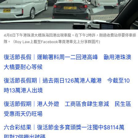
4月6日下午港珠澳大橋珠海回港出現車龍。在下午2時許，剛過收費站停要停車排
隊。（Roy Law上載至Facebook專頁港車北上分享群圖片)
復活節長假｜運輸署料周一二回港高峰 籲用港珠澳
大橋要耐心等候
復活節長假期｜過去兩日126萬港人離港 今截至10
時13萬港人出境
復活節假期｜港人外遊 工商區食肆生意減 民生區
受惠雨天仍旺場
六合彩結果｜復活節金多寶頭獎一注獨中$8114萬
即對7個攪出號碼