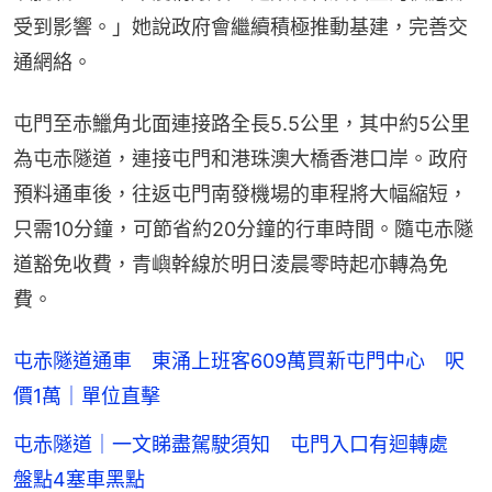
受到影響。」她說政府會繼續積極推動基建，完善交
通網絡。
屯門至赤鱲角北面連接路全長5.5公里，其中約5公里
為屯赤隧道，連接屯門和港珠澳大橋香港口岸。政府
預料通車後，往返屯門南發機場的車程將大幅縮短，
只需10分鐘，可節省約20分鐘的行車時間。隨屯赤隧
道豁免收費，青嶼幹線於明日淩晨零時起亦轉為免
費。
屯赤隧道通車 東涌上班客609萬買新屯門中心 呎
價1萬｜單位直擊
屯赤隧道｜一文睇盡駕駛須知 屯門入口有迴轉處
盤點4塞車黑點