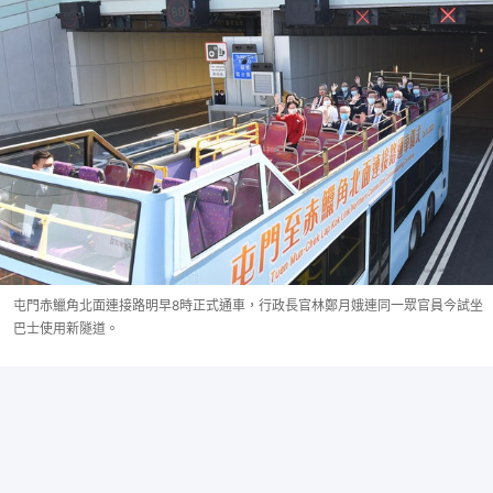
屯門赤鱲角北面連接路明早8時正式通車，行政長官林鄭月娥連同一眾官員今試坐
巴士使用新隧道。