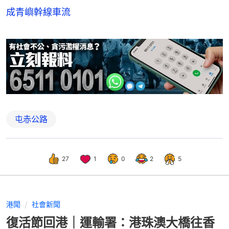
成青嶼幹線車流
屯赤公路
27
1
0
2
5
港聞
社會新聞
復活節回港｜運輸署：港珠澳大橋往香