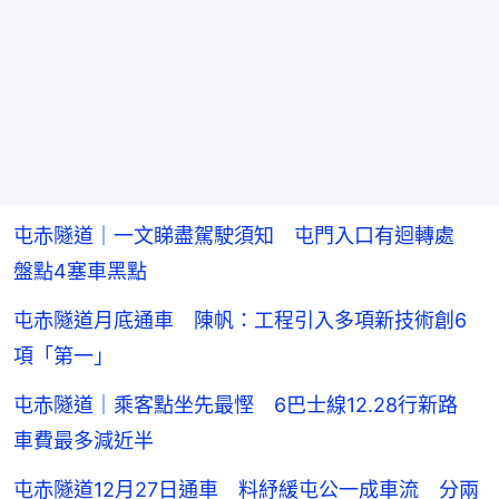
屯赤隧道｜一文睇盡駕駛須知 屯門入口有迴轉處
盤點4塞車黑點
屯赤隧道月底通車 陳帆：工程引入多項新技術創6
項「第一」
屯赤隧道｜乘客點坐先最慳 6巴士線12.28行新路
車費最多減近半
屯赤隧道12月27日通車 料紓緩屯公一成車流 分兩