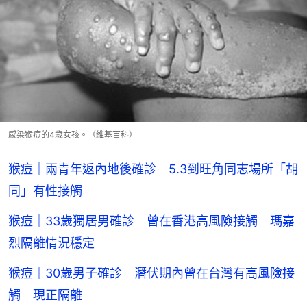
感染猴痘的4歲女孩。（維基百科）
猴痘｜兩青年返內地後確診 5.3到旺角同志場所「胡
同」有性接觸
猴痘｜33歲獨居男確診 曾在香港高風險接觸 瑪嘉
烈隔離情況穩定
猴痘｜30歲男子確診 潛伏期內曾在台灣有高風險接
觸 現正隔離