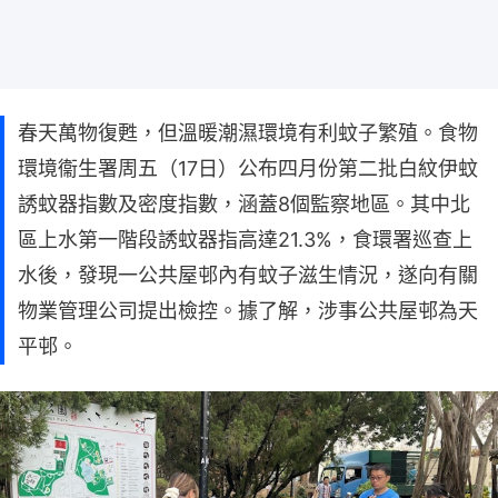
春天萬物復甦，但溫暖潮濕環境有利蚊子繁殖。食物
環境衞生署周五（17日）公布四月份第二批白紋伊蚊
誘蚊器指數及密度指數，涵蓋8個監察地區。其中北
區上水第一階段誘蚊器指高達21.3%，食環署巡查上
水後，發現一公共屋邨內有蚊子滋生情況，遂向有關
物業管理公司提出檢控。據了解，涉事公共屋邨為天
平邨。