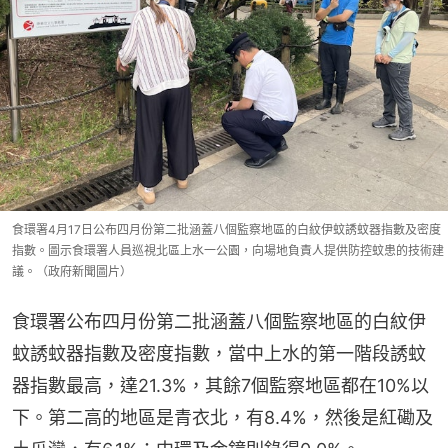
食環署4月17日公布四月份第二批涵蓋八個監察地區的白紋伊蚊誘蚊器指數及密度
指數。圖示食環署人員巡視北區上水一公園，向場地負責人提供防控蚊患的技術建
議。（政府新聞圖片）
食環署公布四月份第二批涵蓋八個監察地區的白紋伊
蚊誘蚊器指數及密度指數，當中上水的第一階段誘蚊
器指數最高，達21.3%，其餘7個監察地區都在10%以
下。第二高的地區是青衣北，有8.4%，然後是紅磡及