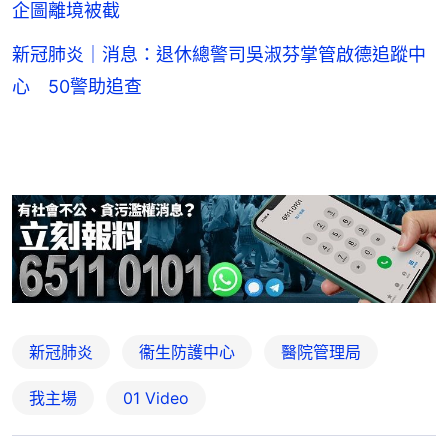
企圖離境被截
新冠肺炎｜消息：退休總警司吳淑芬掌管啟德追蹤中
心 50警助追查
新冠肺炎
衞生防護中心
醫院管理局
我主場
01 Video