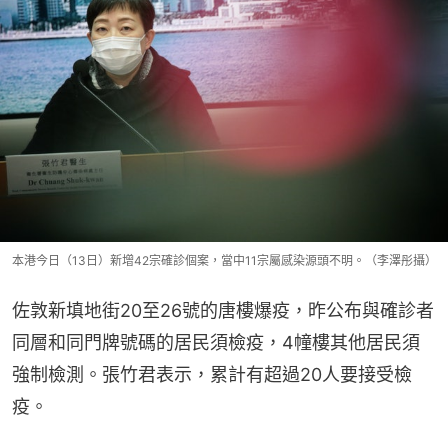
本港今日（13日）新增42宗確診個案，當中11宗屬感染源頭不明。（李澤彤攝）
佐敦新填地街20至26號的唐樓爆疫，昨公布與確診者
同層和同門牌號碼的居民須檢疫，4幢樓其他居民須
強制檢測。張竹君表示，累計有超過20人要接受檢
疫。