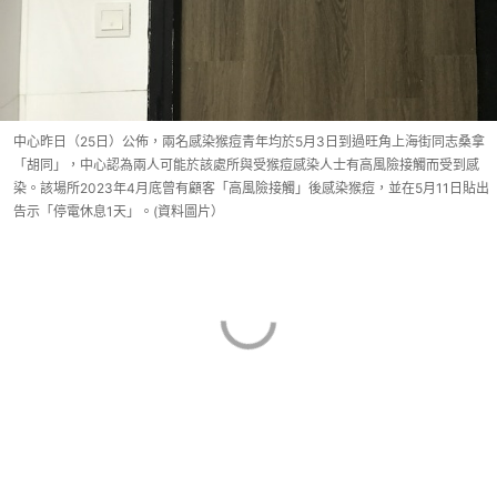
中心昨日（25日）公佈，兩名感染猴痘青年均於5月3日到過旺角上海街同志桑拿
「胡同」，中心認為兩人可能於該處所與受猴痘感染人士有高風險接觸而受到感
染。該場所2023年4月底曾有顧客「高風險接觸」後感染猴痘，並在5月11日貼出
告示「停電休息1天」。(資料圖片）