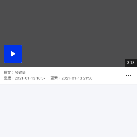
播
放
3:13
總
影
共
片
時
撰文：
勞敏儀
間
出版：
2021-01-13 16:57
更新：
2021-01-13 21:56