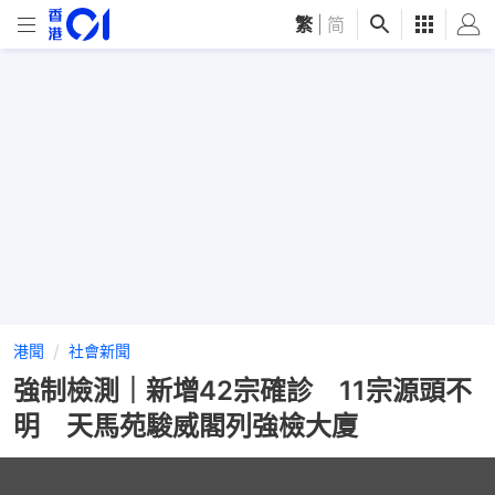
繁
|
简
港聞
社會新聞
強制檢測｜新增42宗確診 11宗源頭不
明 天馬苑駿威閣列強檢大廈