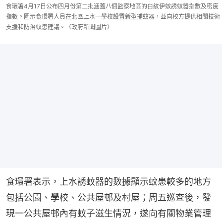
食環署4月17日公布四月份第二批涵蓋八個監察地區的白紋伊蚊誘蚊器指數及密度
指數。圖示食環署人員在北區上水一學校設置新型捕蚊器，並向校方提供相關技術
支援和防治蚊患建議。（政府新聞圖片）
食環署表示，上水誘蚊器的數據顯示蚊患較多的地方
包括公園、學校、公共屋邨及村屋；周五巡查後，發
現一公共屋邨內有蚊子滋生情況，遂向有關物業管理