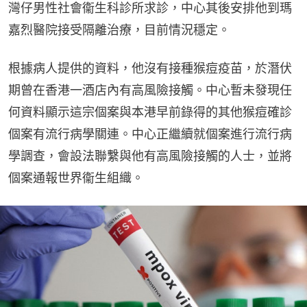
灣仔男性社會衞生科診所求診，中心其後安排他到瑪
嘉烈醫院接受隔離治療，目前情況穩定。
根據病人提供的資料，他沒有接種猴痘疫苗，於潛伏
期曾在香港一酒店內有高風險接觸。中心暫未發現任
何資料顯示這宗個案與本港早前錄得的其他猴痘確診
個案有流行病學關連。中心正繼續就個案進行流行病
學調查，會設法聯繫與他有高風險接觸的人士，並將
個案通報世界衞生組織。