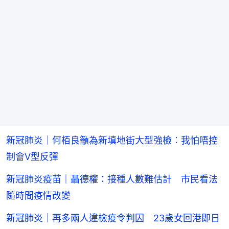
新冠肺炎｜何栢良籲為新填地街大型強檢︰我怕唔控
制會V型反彈
新冠肺炎疫苗｜聶德權：接種人數難估計 市民看法
隨時間疫情改變
新冠肺炎｜再多兩人違檢疫令判囚 23歲女回港即日