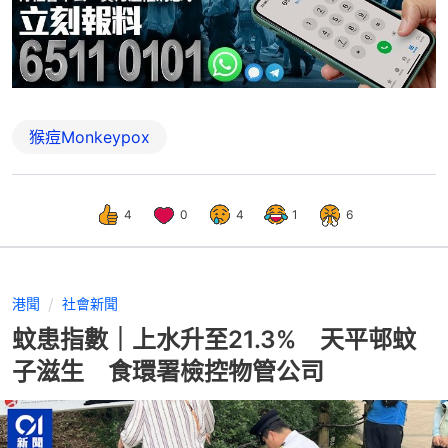
猴痘Monkeypox
4
0
4
1
6
港聞
社會新聞
蚊患指數｜上水升至21.3% 天平邨蚊
子滋生 食環署檢控物管公司