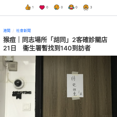
1
0
0
0
3
港聞
社會新聞
猴痘｜同志場所「胡同」2客確診關店
21日 衞生署暫找到140到訪者