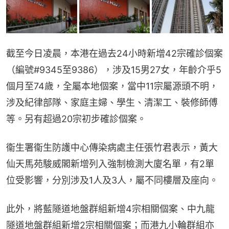
截至今日凌晨，本港在過去24小時新增42宗確診個案
（編號#9345至9386），涉及15男27女，年齡介乎5
個月至74歲，全屬本地個案，當中11宗屬源頭不明，
涉及紀律部隊、家庭主婦、學生、清潔工、裝修師傅
等。另有超過20宗初步確診個案。
衞生署衞生防護中心傳染病處主任張竹君表示，黃大
仙天馬苑駿威閣新增列入強制檢測大廈名單，有2單
位受影響，分別涉及1人及3人，屬不同樓層及座向。
此外，將藍隧道地盤群組新增4宗相關個案、中九龍
隧道地盤群組新增2宗相關個案；而港九小輪群組亦