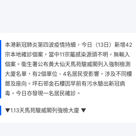
本港新冠肺炎第四波疫情持續，今日（13日）新增42
宗本地確診個案，當中11宗屬感染源頭不明，無輸入
個案。衞生署公布黃大仙天馬苑駿威閣列入強制檢測
大廈名單，有2個單位、4名居民受影響，涉及不同樓
層及座向。坪石邨金石樓因早前有污水驗出新冠病
毒，今日亦發現一名居民確診。
▼1.13天馬苑駿威閣列強檢大廈 ▼