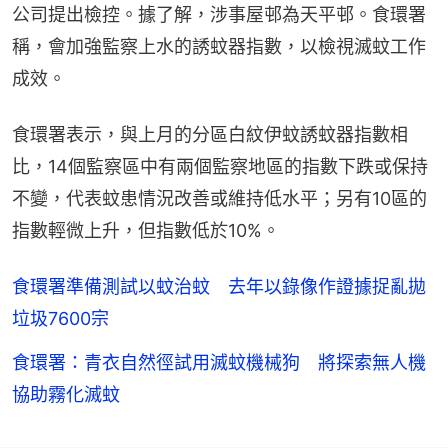
公司提出檢控。據了解，涉事屋邨為天平邨。食環署
稱，會加強監察上水的誘蚊器指數，以檢視滅蚊工作
成效。
食環署表示，與上月的分區白紋伊蚊誘蚊器指數相
比，14個監察區中有兩個監察地區的指數下跌或保持
不變，代表蚊患情況改善或維持低水平；另有10區的
指數輕微上升，但指數低於10%。
食環署準備測試以蚊治蚊 去年以錄像作證據捉亂拋
垃圾7600宗
食環署：青衣自然徑試用滅蚊機械狗 將探索無人機
協助霧化滅蚊