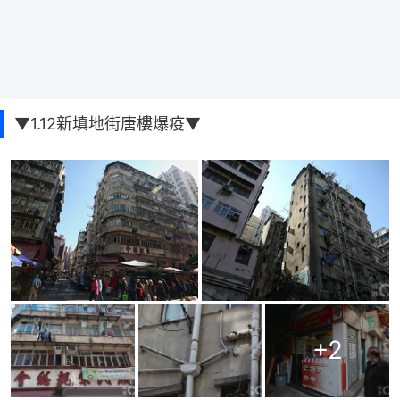
▼1.12新填地街唐樓爆疫▼
+
2