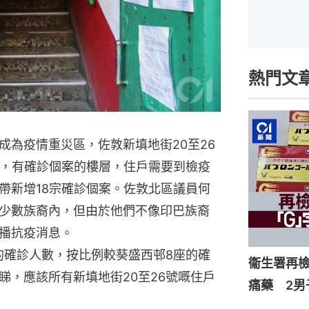
熱門文
成為疫情重災區，佐敦新填地街20至26
廈，有確診個案的樓層，住戶需要到檢疫
帶新增18宗確診個案。佐敦北區議員何
少數族裔內，但由於他們不像印巴族裔
播抗疫消息。
的確診人數，按比例較葵盛西邨8座的確
衞生署再檢
睇，應該所有新填地街20至26號嘅住戶
痛藥 2男