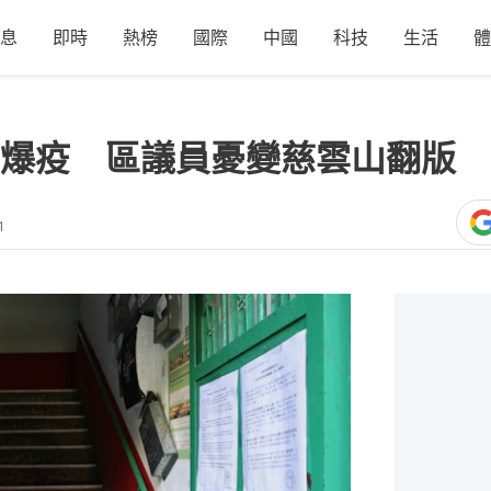
息
即時
熱榜
國際
中國
科技
生活
體
爆疫 區議員憂變慈雲山翻版 
1