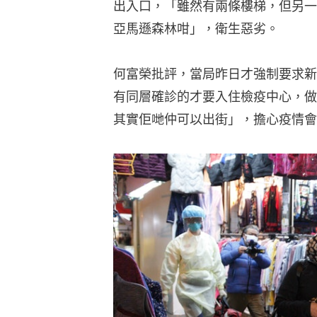
出入口，「雖然有兩條樓梯，但另一
亞馬遜森林咁」，衛生惡劣。
何富榮批評，當局昨日才強制要求新
有同層確診的才要入住檢疫中心，做
其實佢哋仲可以出街」，擔心疫情會