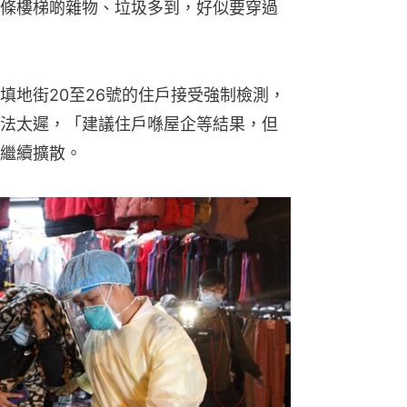
條樓梯啲雜物、垃圾多到，好似要穿過
填地街20至26號的住戶接受強制檢測，
法太遲，「建議住戶喺屋企等結果，但
繼續擴散。