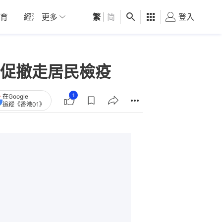
育
經濟
更多
01深圳
繁
觀點
|
简
健康
好食玩飛
登入
女
促撤走居民檢疫
1
在Google
追蹤《香港01》