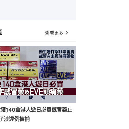
章
查看更多
獲140盒港人遊日必買感冒藥止
子涉違例被捕