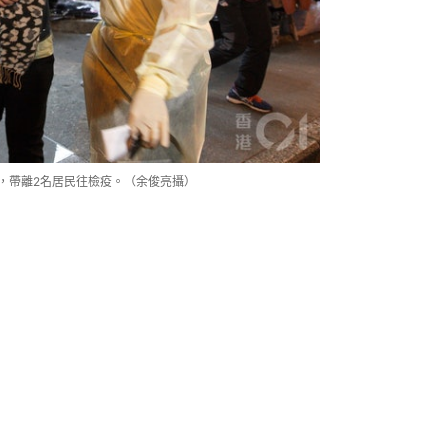
號，帶離2名居民往檢疫。（余俊亮攝）