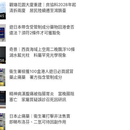
觀塘花園大廈重建｜房協料2028年起
清拆兩廈 居民陸續遷至鴻鵠臺
:45
遊日本帶含受管制成分藥物回港會否
違法？須符2條件才可獲豁免
奇景｜西貢海域上空周二晚飄浮10條
湖水藍光柱 料屬罕見光學現象
:58
衞生署檢獲100盒港人遊日必買感冒
藥止痛藥 署方指含管制成分
精神病漢腹痛被指腸胃炎 當晚腸阻
塞亡 家屬質疑誤診召死因研訊
日本止痛藥｜衞生署打擊非法售賣
即睇布洛芬、二氫可待因副作用