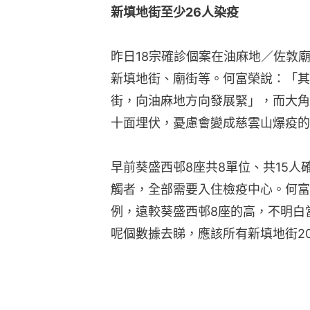
新填地街至少26人染疫
昨日18宗確診個案在油麻地／佐敦廟
新填地街、廟街等。何富榮說：「其
街，向油麻地方向發展緊」，而大角
十面埋伏，憂慮會變成慈雲山爆疫的
早前葵盛西邨8座共8單位、共15人
觸者，全部需要入住檢疫中心。何富
例，遠較葵盛西邨8座的高，不明白
呢個數據去睇，應該所有新填地街2